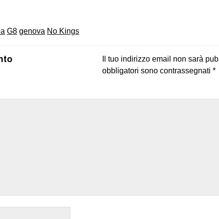
ea
G8
genova
No Kings
nto
Il tuo indirizzo email non sarà pub
obbligatori sono contrassegnati
*