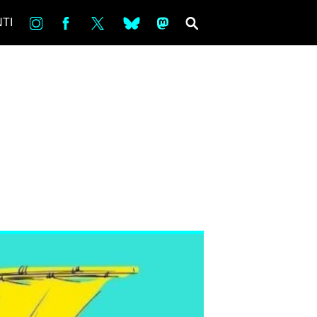
in
Fb
tw
bsky
ms
SEARCH
TI