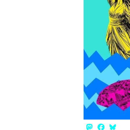
Mastod
Face
Bl