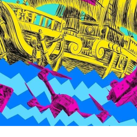
on
book
uesky