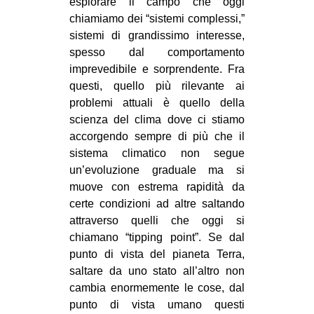
esplorare il campo che oggi
chiamiamo dei “sistemi complessi,”
EVENTI
sistemi di grandissimo interesse,
in
spesso dal comportamento
imprevedibile e sorprendente. Fra
Fb
questi, quello più rilevante ai
problemi attuali è quello della
tw
scienza del clima dove ci stiamo
accorgendo sempre di più che il
bsky
sistema climatico non segue
un’evoluzione graduale ma si
ms
muove con estrema rapidità da
certe condizioni ad altre saltando
SEARCH
attraverso quelli che oggi si
chiamano “tipping point”. Se dal
punto di vista del pianeta Terra,
saltare da uno stato all’altro non
cambia enormemente le cose, dal
punto di vista umano questi