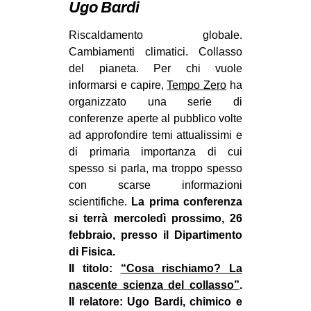
Ugo Bardi
MILANO
MOBILITAZIONI
Riscaldamento globale.
Cambiamenti climatici. Collasso
SPAZI
del pianeta. Per chi vuole
SPORT POPOLARE
informarsi e capire,
Tempo Zero
ha
organizzato una serie di
MOVIMENTI
conferenze aperte al pubblico volte
AMBIENTE
ad approfondire temi attualissimi e
di primaria importanza di cui
ANTIFASCISMO
spesso si parla, ma troppo spesso
DIRITTO ALL’ABITARE
con scarse informazioni
scientifiche.
La prima conferenza
GENERI
si terrà mercoledì prossimo, 26
MIGRAZIONI
febbraio, presso il Dipartimento
PRECARIATO
di Fisica.
Il titolo:
“Cosa rischiamo? La
REPRESSIONE
nascente scienza del collasso”
.
STUDENTI
Il relatore: Ugo Bardi, chimico e