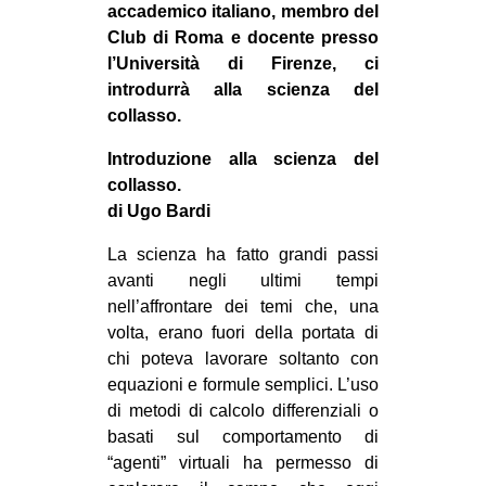
accademico italiano, membro del
CULTURE
Club di Roma e docente presso
ARTE
l’Università di Firenze, ci
introdurrà alla scienza del
CINEMA
collasso.
MANIFESTI
Introduzione alla scienza del
MUSICA
collasso.
RECENSIONI
di Ugo Bardi
INTERNAZIONALE
La scienza ha fatto grandi passi
avanti negli ultimi tempi
AFRICA
nell’affrontare dei temi che, una
AMERICHE
volta, erano fuori della portata di
chi poteva lavorare soltanto con
ESTREMO ORIENTE
equazioni e formule semplici. L’uso
EUROPA
di metodi di calcolo differenziali o
MEDIO ORIENTE
basati sul comportamento di
“agenti” virtuali ha permesso di
MONDO