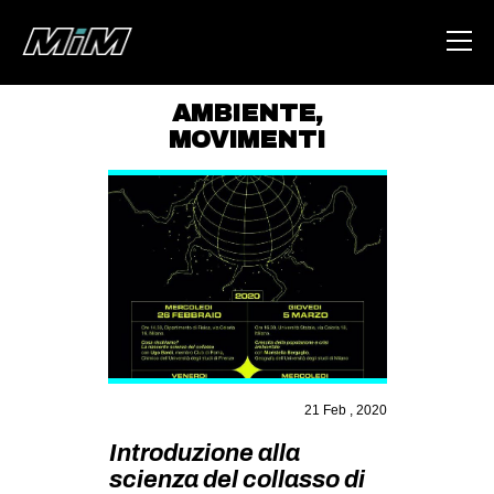
AMBIENTE
,
MOVIMENTI
HOME
ABOUT
AREA
DEGENERAZIONE
GAZA FREESTYLE
CSOA LAMBRETTA
MSM
21 Feb , 2020
STUDENTI TSUNAMI
Introduzione alla
ZAM
scienza del collasso di