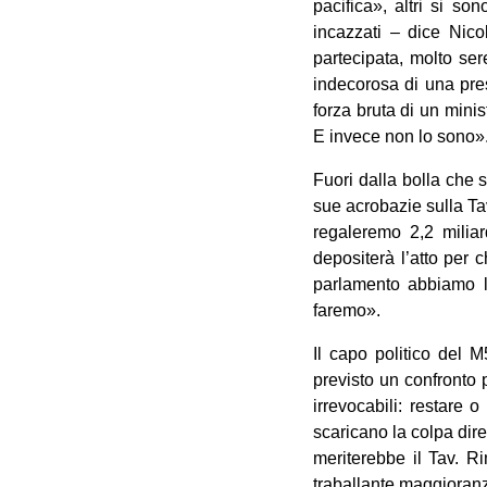
pacifica», altri si s
incazzati – dice Nico
partecipata, molto se
indecorosa di una pres
forza bruta di un mini
E invece non lo sono»
Fuori dalla bolla che 
sue acrobazie sulla Tav
regaleremo 2,2 miliar
depositerà l’atto per 
parlamento abbiamo la
faremo».
Il capo politico del 
previsto un confronto p
irrevocabili: restare
scaricano la colpa dir
meriterebbe il Tav. Ri
traballante maggioranz