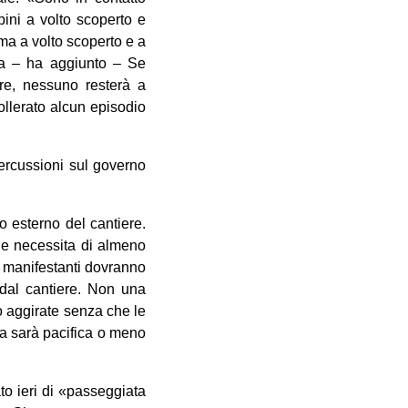
ini a volto scoperto e
ma a volto scoperto e a
ta – ha aggiunto – Se
are, nessuno resterà a
ollerato alcun episodio
percussioni sul governo
o esterno del cantiere.
che necessita di almeno
i manifestanti dovranno
 dal cantiere. Non una
no aggirate senza che le
cia sarà pacifica o meno
to ieri di «passeggiata