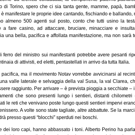
tto di Torino, spero che ci sia tanta gente, mamme, papà, bamb
e è manifestare le proprie idee cantando, fischiando e ballando, 
o almeno 500 agenti sul posto, conto che tutti usino la tes
a fare casino, ad attaccare, bruciare, minacciare e insult
a una bella, pacifica e affollata manifestazione, ma non sarà t
ferro del ministro sui manifestanti potrebbe avere pesanti ri
naia di attivisti, ed eletti, pentastellati in arrivo da tutta Italia.
pacifica, ma il movimento Notav vorrebbe avvicinarsi al recint
na valle laterale e selvaggia della val Susa, la val Clarea, 
ssere raggiunto. Per arrivare – è prevista pioggia a secchiate – 
amenti che sono presenti lungo i sentieri, distanti chilometri
ati le reti che venivano poste lungo questi sentieri impervi era
venissero. A volte sono state tagliate, altre abbattute. Se la mar
à presso questi “blocchi” sperduti nei boschi.
ce dei loro capi, hanno abbassato i toni. Alberto Perino ha parla