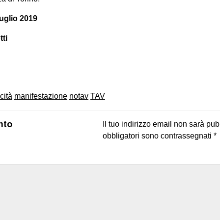
luglio 2019
tti
on
book
uesky
icità
manifestazione
notav
TAV
nto
Il tuo indirizzo email non sarà pub
obbligatori sono contrassegnati
*