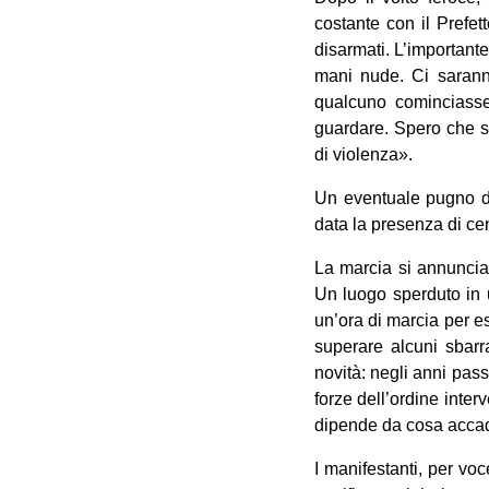
costante con il Prefe
disarmati. L’important
mani nude. Ci sarann
qualcuno cominciasse 
guardare. Spero che si
di violenza».
Un eventuale pugno di 
data la presenza di centi
La marcia si annuncia 
Un luogo sperduto in u
un’ora di marcia per e
superare alcuni sbarr
novità: negli anni pass
forze dell’ordine inter
dipende da cosa accadr
I manifestanti, per vo