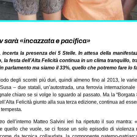
 sarà «incazzata e pacifica»
 incerta la presenza dei 5 Stelle. In attesa della manifest
, la festa dell’Alta Felicità continua in un clima tranquillo, tr
n parlamento ma siamo il 33%, quello che potremo fare lo 
iodo degli scontri più duri, quindi almeno fino al 2013, le var
Susa – due statali, un’autostrada, una ferrovia internazional
gnale chiaro se si volge lo sguardo al passato. Ma la “Borgat
dell’Alta Felicità giunto alla sua terza edizione, continua ad esse
i tempesta.
tro dell’interno Matteo Salvini ieri ha ripetuto il suo mantra
re quello che vuole, se ci fosse un solo episodio di violenza 
 come da tecnica collaudata, la componente paterno-patriarc