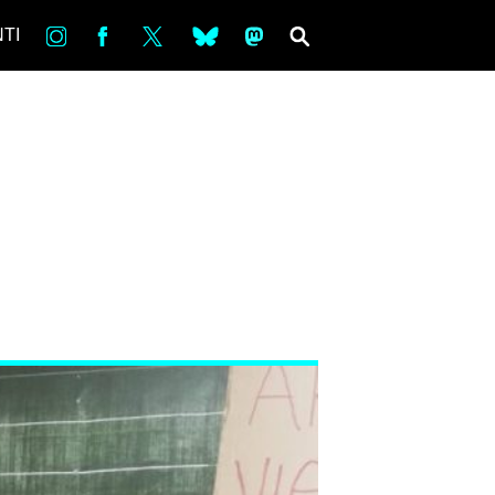
in
Fb
tw
bsky
ms
SEARCH
TI