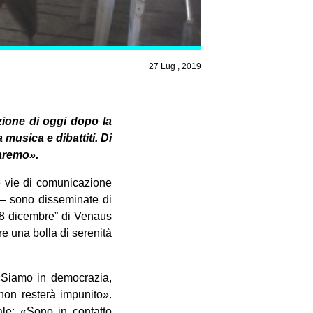
27 Lug , 2019
azione di oggi dopo la
a musica e dibattiti. Di
faremo».
ie vie di comunicazione
e – sono disseminate di
a 8 dicembre” di Venaus
re una bolla di serenità
: «Siamo in democrazia,
non resterà impunito».
ale: «Sono in contatto