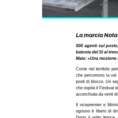
La marcia Notav
500 agenti sul posto,
batosta del Sì al treno
Maio: «Una mozione i
Come nel terribile per
che percorrono la val 
posti di blocco. Un se
che ospita il Festival 
accerchiata da venti d
Il vicepremier e Minis
ognuno è libero di di
Dopo il volto feroce,