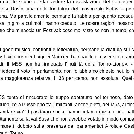
ono dati lo scopo di «far vedere la devastazione del cantier
letta Dosio, una delle fondatrici del movimento Notav – per
rena. Ma parallelamente permane la rabbia per quanto accaduto 
a in giro a cui molti hanno creduto. Le nostre ragioni restano 
stro che minaccia un Festival: cose mai viste se non in tempi ch
.
si gode musica, confronti e letteratura, permane la diatriba sul 
. Il vicepremier Luigi Di Maio ieri ha ribadito di essere contrario
di. Il M5S non ha rinnegato l’inutilità della Torino-Lione». «
chiedere il voto in parlamento, non lo abbiamo chiesto noi, lo ha
 maggioranza relativa, il 33 per cento, non assoluta. Quel
M5S tenta di rincuorare le truppe sopratutto nel torinese, dat
ubblico a Bussoleno tra i militanti, anche eletti, del M5s, al fi
 o andare via? I pasdaran social hanno intanto iniziato una ba
ettamente sulla val Susa che non avrebbe votato in modo compat
mane il dubbio sulla presenza dei parlamentari Airola e Castel
a di Torino.