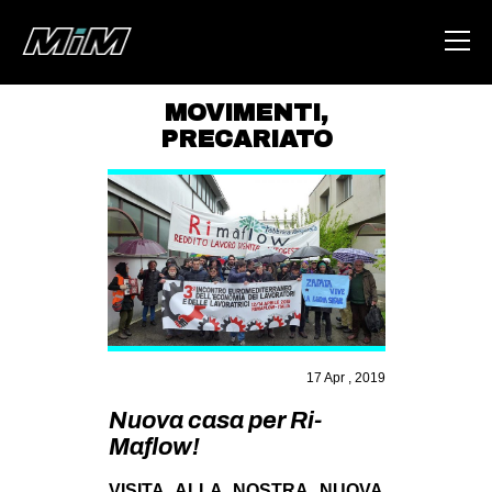
MOVIMENTI
,
PRECARIATO
HOME
ABOUT
AREA
DEGENERAZIONE
GAZA FREESTYLE
CSOA LAMBRETTA
17 Apr , 2019
MSM
Nuova casa per Ri-
STUDENTI TSUNAMI
Maflow!
ZAM
VISITA ALLA NOSTRA NUOVA