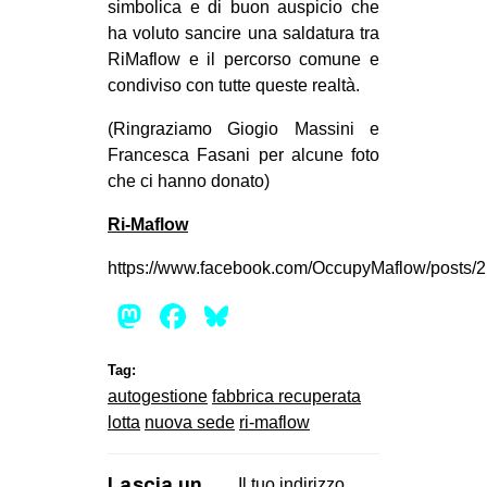
simbolica e di buon auspicio che
EVENTI
ha voluto sancire una saldatura tra
RiMaflow e il percorso comune e
in
condiviso con tutte queste realtà.
Fb
(Ringraziamo Giogio Massini e
Francesca Fasani per alcune foto
tw
che ci hanno donato)
bsky
Ri-Maflow
https://www.facebook.com/OccupyMaflow/posts
ms
Mastodon
Facebook
Bluesky
SEARCH
Tag:
autogestione
fabbrica recuperata
lotta
nuova sede
ri-maflow
Lascia un
Il tuo indirizzo