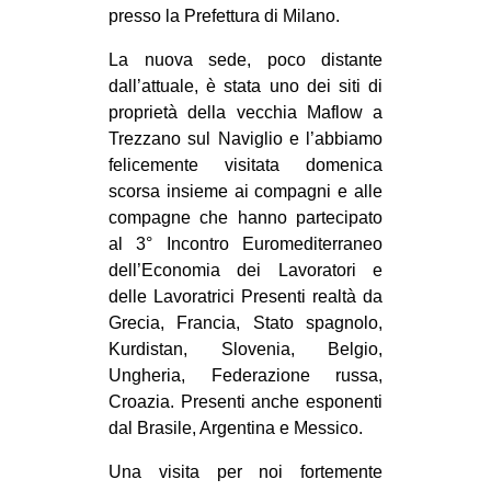
presso la Prefettura di Milano.
CULTURE
ARTE
La nuova sede, poco distante
dall’attuale, è stata uno dei siti di
CINEMA
proprietà della vecchia Maflow a
MANIFESTI
Trezzano sul Naviglio e l’abbiamo
felicemente visitata domenica
MUSICA
scorsa insieme ai compagni e alle
RECENSIONI
compagne che hanno partecipato
al 3° Incontro Euromediterraneo
INTERNAZIONALE
dell’Economia dei Lavoratori e
AFRICA
delle Lavoratrici Presenti realtà da
Grecia, Francia, Stato spagnolo,
AMERICHE
Kurdistan, Slovenia, Belgio,
ESTREMO ORIENTE
Ungheria, Federazione russa,
Croazia. Presenti anche esponenti
EUROPA
dal Brasile, Argentina e Messico.
MEDIO ORIENTE
Una visita per noi fortemente
MONDO