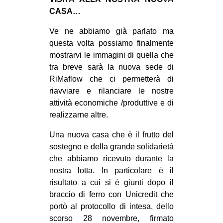
MILANO
CASA…
MOBILITAZIONI
Ve ne abbiamo già parlato ma
SPAZI
questa volta possiamo finalmente
mostrarvi le immagini di quella che
SPORT POPOLARE
tra breve sarà la nuova sede di
MOVIMENTI
RiMaflow che ci permetterà di
riavviare e rilanciare le nostre
AMBIENTE
attività economiche /produttive e di
ANTIFASCISMO
realizzarne altre.
DIRITTO ALL’ABITARE
Una nuova casa che è il frutto del
GENERI
sostegno e della grande solidarietà
che abbiamo ricevuto durante la
MIGRAZIONI
nostra lotta. In particolare è il
PRECARIATO
risultato a cui si è giunti dopo il
braccio di ferro con Unic
redit che
REPRESSIONE
portò al protocollo di intesa, dello
STUDENTI
scorso 28 novembre, firmato