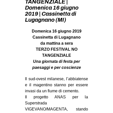
TANGENZIALE |
MILANO
Domenica 16 giugno
MOBILITAZIONI
2019 | Cassinetta di
Lugagnano (MI)
SPAZI
SPORT POPOLARE
Domenica 16 giugno 2019
Cassinetta di Lugagnano
MOVIMENTI
da mattina a sera
AMBIENTE
TERZO FESTIVAL NO
TANGENZIALE
ANTIFASCISMO
Una giornata di festa per
DIRITTO ALL’ABITARE
paesaggi e per coscienze
GENERI
Il sud-ovest milanese, l’abbiatense
MIGRAZIONI
e il magentino stanno per essere
PRECARIATO
invasi da un fiume di cemento.
Il progetto ANAS per la
REPRESSIONE
Superstrada
STUDENTI
VIGEVANO/MAGENTA, stando