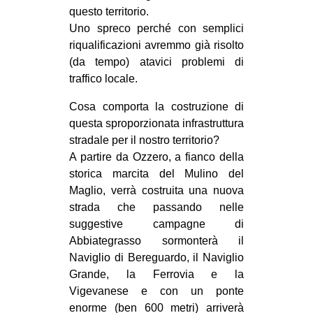
questo territorio.
EVENTI
Uno spreco perché con semplici
riqualificazioni avremmo già risolto
in
(da tempo) atavici problemi di
traffico locale.
Fb
Cosa comporta la costruzione di
tw
questa sproporzionata infrastruttura
stradale per il nostro territorio?
bsky
A partire da Ozzero, a fianco della
storica marcita del Mulino del
ms
Maglio, verrà costruita una nuova
SEARCH
strada che passando nelle
suggestive campagne di
Abbiategrasso sormonterà il
Naviglio di Bereguardo, il Naviglio
Grande, la Ferrovia e la
Vigevanese e con un ponte
enorme (ben 600 metri) arriverà