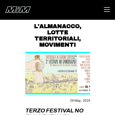
L'ALMANACCO
,
LOTTE
HOME
TERRITORIALI
,
ABOUT
MOVIMENTI
AREA
DEGENERAZIONE
GAZA FREESTYLE
CSOA LAMBRETTA
MSM
STUDENTI TSUNAMI
29 Mag , 2019
ZAM
TERZO FESTIVAL NO