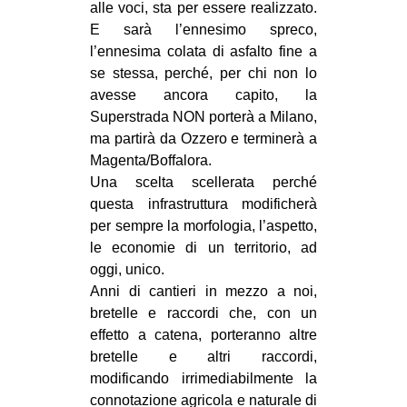
alle voci, sta per essere realizzato.
CULTURE
E sarà l’ennesimo spreco,
ARTE
l’ennesima colata di asfalto fine a
se stessa, perché, per chi non lo
CINEMA
avesse ancora capito, la
MANIFESTI
Superstrada NON porterà a Milano,
ma partirà da Ozzero e terminerà a
MUSICA
Magenta/Boffalora.
RECENSIONI
Una scelta scellerata perché
questa infrastruttura modificherà
INTERNAZIONALE
per sempre la morfologia, l’aspetto,
AFRICA
le economie di un territorio, ad
oggi, unico.
AMERICHE
Anni di cantieri in mezzo a noi,
ESTREMO ORIENTE
bretelle e raccordi che, con un
EUROPA
effetto a catena, porteranno altre
bretelle e altri raccordi,
MEDIO ORIENTE
modificando irrimediabilmente la
MONDO
connotazione agricola e naturale di