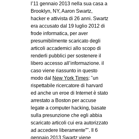
MILANO
l’11 gennaio 2013 nella sua casa a
Brooklyn, NY, Aaron Swartz,
MOBILITAZIONI
hacker e attivista di 26 anni. Swartz
SPAZI
era accusato dal 19 luglio 2012 di
frode informatica, per aver
SPORT POPOLARE
presumibilmente scaricato degli
MOVIMENTI
articoli accademici allo scopo di
renderli pubblici per sostenere il
AMBIENTE
libero accesso all’informazione. il
ANTIFASCISMO
caso viene riassunto in questo
modo dal
New York Times
:
un
DIRITTO ALL’ABITARE
rispettabile ricercatore di harvard
GENERI
ed anche un eroe di Internet è stato
arrestato a Boston per accuse
MIGRAZIONI
legate a computer hacking, basate
PRECARIATO
sulla presunzione che egli abbia
REPRESSIONE
scaricato articoli cui era autorizzato
ad accedere liberamente”
. Il 6
STUDENTI
gennaio 2013 Swartz viene