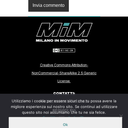
Creative Commons Attribution-
NonCommercial-ShareAlike 2.5 Generic
License.
CONTATTI:
Utilizziamo i cookie per essere sicuri che tu possa avere la
milanoinmovimento@gmail.com
migliore esperienza sul nostro sito. Se continui ad utilizzare
SEGUICI SU:
questo sito noi assumiamo che tu ne sia felice.
Ok