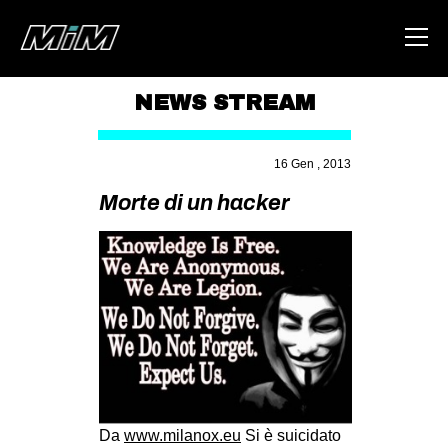
NEWS STREAM
HOME
16 Gen , 2013
ABOUT
Morte di un hacker
AREA
DEGENERAZIONE
GAZA FREESTYLE
CSOA LAMBRETTA
MSM
STUDENTI TSUNAMI
ZAM
Da
www.milanox.eu
Si è suicidato