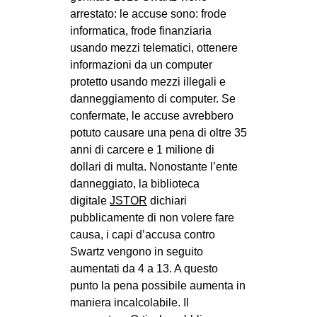
CULTURE
arrestato: le accuse sono: frode
informatica, frode finanziaria
ARTE
usando mezzi telematici, ottenere
CINEMA
informazioni da un computer
protetto usando mezzi illegali e
MANIFESTI
danneggiamento di computer. Se
MUSICA
confermate, le accuse avrebbero
potuto causare una pena di oltre 35
RECENSIONI
anni di carcere e 1 milione di
INTERNAZIONALE
dollari di multa. Nonostante l’ente
danneggiato, la biblioteca
AFRICA
digitale
JSTOR
dichiari
AMERICHE
pubblicamente di non volere fare
causa, i capi d’accusa contro
ESTREMO ORIENTE
Swartz vengono in seguito
EUROPA
aumentati da 4 a 13. A questo
MEDIO ORIENTE
punto la pena possibile aumenta in
maniera incalcolabile. Il
MONDO