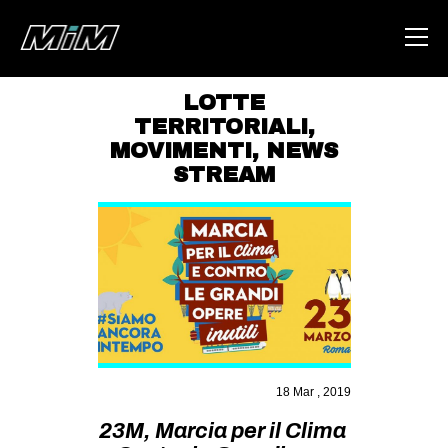
LOTTE
TERRITORIALI
,
HOME
MOVIMENTI
,
NEWS
ABOUT
STREAM
AREA
DEGENERAZIONE
GAZA FREESTYLE
CSOA LAMBRETTA
MSM
STUDENTI TSUNAMI
18 Mar , 2019
ZAM
23M, Marcia per il Clima