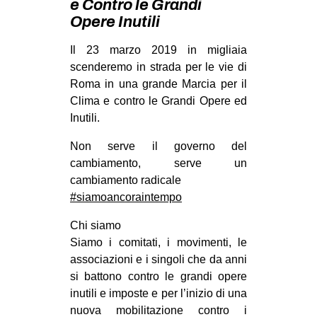
e Contro le Grandi
MILANO
Opere Inutili
MOBILITAZIONI
Il 23 marzo 2019 in migliaia
SPAZI
scenderemo in strada per le vie di
SPORT POPOLARE
Roma in una grande Marcia per il
Clima e contro le Grandi Opere ed
MOVIMENTI
Inutili.
AMBIENTE
Non serve il governo del
ANTIFASCISMO
cambiamento, serve un
cambiamento radicale
DIRITTO ALL’ABITARE
#siamoancoraintempo
GENERI
Chi siamo
MIGRAZIONI
Siamo i comitati, i movimenti, le
PRECARIATO
associazioni e i singoli che da anni
si battono contro le grandi opere
REPRESSIONE
inutili e imposte e per l’inizio di una
STUDENTI
nuova mobilitazione contro i