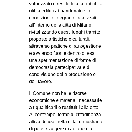
valorizzato e restituito alla pubblica
CULTURE
utilità edifici abbandonati e in
ARTE
condizioni di degrado localizzati
all’interno della città di Milano,
CINEMA
rivitalizzando questi luoghi tramite
MANIFESTI
proposte artistiche e culturali,
MUSICA
attraverso pratiche di autogestione
e avviando fuori e dentro di essi
RECENSIONI
una sperimentazione di forme di
democrazia partecipativa e di
INTERNAZIONALE
condivisione della produzione e
AFRICA
del lavoro.
AMERICHE
Il Comune non ha le risorse
ESTREMO ORIENTE
economiche e materiali necessarie
a riqualificarli e restituirli alla città.
EUROPA
Al contempo, forme di cittadinanza
MEDIO ORIENTE
attiva diffuse nella città, dimostrano
MONDO
di poter svolgere in autonomia