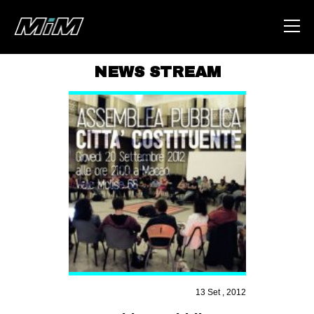
NEWS STREAM
HOME
ABOUT
AREA
DEGENERAZIONE
GAZA FREESTYLE
CSOA LAMBRETTA
MSM
STUDENTI TSUNAMI
13 Set , 2012
ZAM