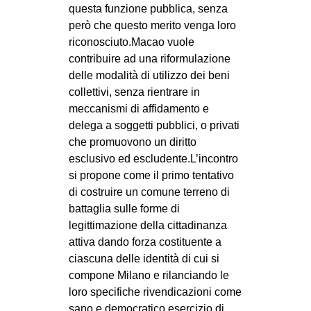
questa funzione pubblica, senza
EVENTI
però che questo merito venga loro
riconosciuto.Macao vuole
in
contribuire ad una riformulazione
delle modalità di utilizzo dei beni
Fb
collettivi, senza rientrare in
meccanismi di affidamento e
tw
delega a soggetti pubblici, o privati
che promuovono un diritto
bsky
esclusivo ed escludente.L’incontro
ms
si propone come il primo tentativo
di costruire un comune terreno di
SEARCH
battaglia sulle forme di
legittimazione della cittadinanza
attiva dando forza costituente a
ciascuna delle identità di cui si
compone Milano e rilanciando le
loro specifiche rivendicazioni come
sano e democratico esercizio di