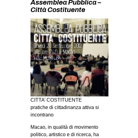
Assemblea Pubblica –
MILANO
Città Costituente
MOBILITAZIONI
SPAZI
SPORT POPOLARE
MOVIMENTI
AMBIENTE
ANTIFASCISMO
DIRITTO ALL’ABITARE
GENERI
CITTA’ COSTITUENTE
MIGRAZIONI
pratiche di cittadinanza attiva si
PRECARIATO
incontrano
REPRESSIONE
Macao, in qualità di movimento
STUDENTI
politico, artistico e di ricerca, ha