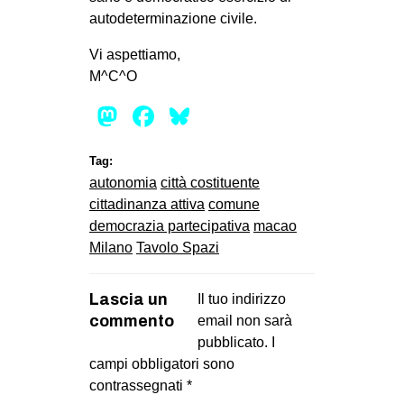
autodeterminazione civile.
Vi aspettiamo,
M^C^O
Mastodon
Facebook
Bluesky
Tag:
autonomia
città costituente
cittadinanza attiva
comune
democrazia partecipativa
macao
Milano
Tavolo Spazi
Lascia un
Il tuo indirizzo
commento
email non sarà
pubblicato.
I
campi obbligatori sono
contrassegnati
*