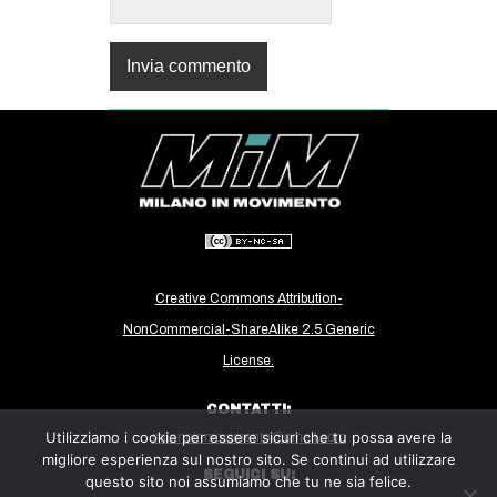
Creative Commons Attribution-
NonCommercial-ShareAlike 2.5 Generic
License.
CONTATTI:
Utilizziamo i cookie per essere sicuri che tu possa avere la
milanoinmovimento@gmail.com
migliore esperienza sul nostro sito. Se continui ad utilizzare
SEGUICI SU:
questo sito noi assumiamo che tu ne sia felice.