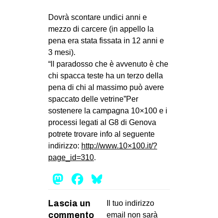
Dovrà scontare undici anni e
mezzo di carcere (in appello la
pena era stata fissata in 12 anni e
3 mesi).
“ll paradosso che è avvenuto è che
chi spacca teste ha un terzo della
pena di chi al massimo può avere
spaccato delle vetrine”Per
sostenere la campagna 10×100 e i
processi legati al G8 di Genova
potrete trovare info al seguente
indirizzo:
http://www.10×100.
it/?
page_id=310
.
Mastodon
Facebook
Bluesky
Lascia un
Il tuo indirizzo
commento
email non sarà