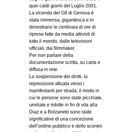
quei caldi giorni del Luglio 2001.
EVENTI
La vicenda del G8 di Genova è
stata immensa, gigantesca e lo
in
dimostrano le centinaia di ore di
riprese fatte da media attivisti di
Fb
tutto il mondo, dalle televisioni
tw
ufficiali, dai filmmaker.
Per non parlare della
bsky
documentazione scritta, su carta e
diffusa in rete.
ms
La sospensione dei diritti, la
repressione attuata verso i
SEARCH
manifestanti per strada, il modo in
cui le persone sono state picchiate,
umiliate e ridotte in fin di vita alla
Diaz e a Bolzaneto sono state
significative di una concezione
dell’ordine pubblico e dello scontro