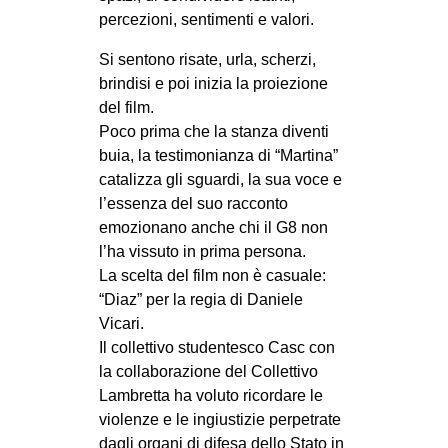
CULTURE
percezioni, sentimenti e valori.
ARTE
Si sentono risate, urla, scherzi,
brindisi e poi inizia la proiezione
CINEMA
del film.
MANIFESTI
Poco prima che la stanza diventi
buia, la testimonianza di “Martina”
MUSICA
catalizza gli sguardi, la sua voce e
RECENSIONI
l’essenza del suo racconto
emozionano anche chi il G8 non
INTERNAZIONALE
l’ha vissuto in prima persona.
AFRICA
La scelta del film non è casuale:
AMERICHE
“Diaz” per la regia di Daniele
Vicari.
ESTREMO ORIENTE
Il collettivo studentesco Casc con
EUROPA
la collaborazione del Collettivo
Lambretta ha voluto ricordare le
MEDIO ORIENTE
violenze e le ingiustizie perpetrate
MONDO
dagli organi di difesa dello Stato in