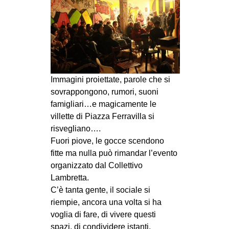
MILANO
MOBILITAZIONI
SPAZI
SPORT POPOLARE
MOVIMENTI
Immagini proiettate, parole che si
sovrappongono, rumori, suoni
AMBIENTE
famigliari…e magicamente le
ANTIFASCISMO
villette di Piazza Ferravilla si
risvegliano….
DIRITTO ALL’ABITARE
Fuori piove, le gocce scendono
GENERI
fitte ma nulla può rimandar l’evento
organizzato dal Collettivo
MIGRAZIONI
Lambretta.
PRECARIATO
C’è tanta gente, il sociale si
REPRESSIONE
riempie, ancora una volta si ha
voglia di fare, di vivere questi
STUDENTI
spazi, di condividere istanti,