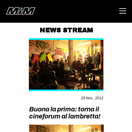
NEWS STREAM
HOME
ABOUT
AREA
DEGENERAZIONE
GAZA FREESTYLE
CSOA LAMBRETTA
29 Nov , 2012
MSM
Buona la prima: torna il
STUDENTI TSUNAMI
cineforum al lambretta!
ZAM