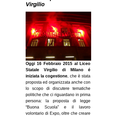
MILANO
Virgilio
MOBILITAZIONI
SPAZI
SPORT POPOLARE
MOVIMENTI
AMBIENTE
ANTIFASCISMO
Oggi 16 Febbraio 2015 al Liceo
DIRITTO ALL’ABITARE
Statale Virgilio di Milano é
GENERI
iniziata la cogestione
, che è stata
proposta ed organizzata anche con
MIGRAZIONI
lo scopo di discutere tematiche
PRECARIATO
politiche che ci riguardano in prima
persona: la proposta di legge
REPRESSIONE
“Buona Scuola” e il lavoro
STUDENTI
volontario di Expo, oltre che creare