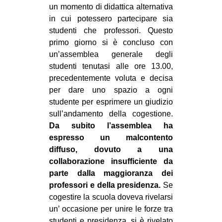
un momento di didattica alternativa
CULTURE
in cui potessero partecipare sia
ARTE
studenti che professori. Questo
primo giorno si è concluso con
CINEMA
un’assemblea generale degli
MANIFESTI
studenti tenutasi alle ore 13.00,
MUSICA
precedentemente voluta e decisa
per dare uno spazio a ogni
RECENSIONI
studente per esprimere un giudizio
sull’andamento della cogestione.
INTERNAZIONALE
Da subito l’assemblea ha
AFRICA
espresso un malcontento
AMERICHE
diffuso, dovuto a una
collaborazione insufficiente da
ESTREMO ORIENTE
parte dalla maggioranza dei
EUROPA
professori e della presidenza.
Se
cogestire la scuola doveva rivelarsi
MEDIO ORIENTE
un’ occasione per unire le forze tra
MONDO
studenti e presidenza, si è rivelato