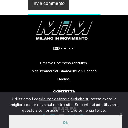
Creative Commons Attribution-
NonCommercial-ShareAlike 2.5 Generic
License.
CONTATTI:
Utilizziamo i cookie per essere sicuri che tu possa avere la
milanoinmovimento@gmail.com
migliore esperienza sul nostro sito. Se continui ad utilizzare
SEGUICI SU:
questo sito noi assumiamo che tu ne sia felice.
Ok
Sito ospitato sulla piattaforma
Midala