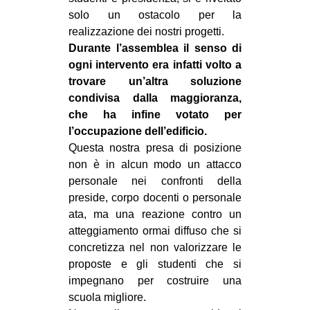
solo un ostacolo per la
EVENTI
realizzazione dei nostri progetti.
Durante l’assemblea il senso di
in
ogni intervento era infatti volto a
Fb
trovare un’altra soluzione
condivisa dalla maggioranza,
tw
che ha infine votato per
l’occupazione dell’edificio.
bsky
Questa nostra presa di posizione
non è in alcun modo un attacco
ms
personale nei confronti della
preside, corpo docenti o personale
SEARCH
ata, ma una reazione contro un
atteggiamento ormai diffuso che si
concretizza nel non valorizzare le
proposte e gli studenti che si
impegnano per costruire una
scuola migliore.