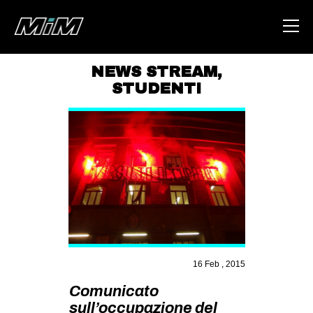
NEWS STREAM
,
STUDENTI
HOME
ABOUT
AREA
DEGENERAZIONE
GAZA FREESTYLE
CSOA LAMBRETTA
MSM
16 Feb , 2015
STUDENTI TSUNAMI
Comunicato
ZAM
sull’occupazione del