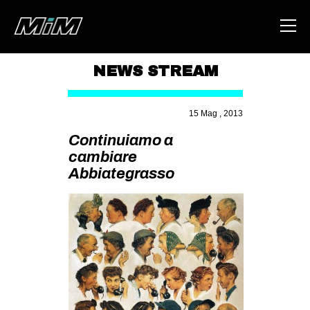
NEWS STREAM
HOME
15 Mag , 2013
ABOUT
Continuiamo a
AREA
cambiare
Abbiategrasso
DEGENERAZIONE
GAZA FREESTYLE
CSOA LAMBRETTA
MSM
STUDENTI TSUNAMI
ZAM