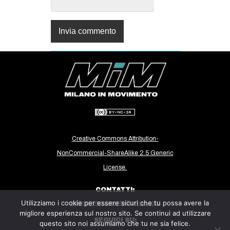
Creative Commons Attribution-
NonCommercial-ShareAlike 2.5 Generic
License.
CONTATTI:
Utilizziamo i cookie per essere sicuri che tu possa avere la
milanoinmovimento@gmail.com
migliore esperienza sul nostro sito. Se continui ad utilizzare
SEGUICI SU:
questo sito noi assumiamo che tu ne sia felice.