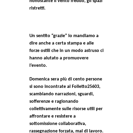
nonostante il vento freddo, gli spazi
CULTURE
ristretti.
ARTE
CINEMA
Un sentito “grazie” lo mandiamo a
MANIFESTI
dire anche a certa stampa e alle
MUSICA
forze ostili che in un modo astruso ci
RECENSIONI
hanno aiutato a promuovere
l’evento.
INTERNAZIONALE
AFRICA
Domenica sera più di cento persone
si sono incontrate al Folletto25603,
AMERICHE
scambiando narrazioni, sguardi,
ESTREMO ORIENTE
sofferenze e ragionando
EUROPA
collettivamente sulle risorse utili per
affrontare e resistere a
MEDIO ORIENTE
sottomissione collaborativa,
MONDO
rassegnazione forzata, mal di lavoro.