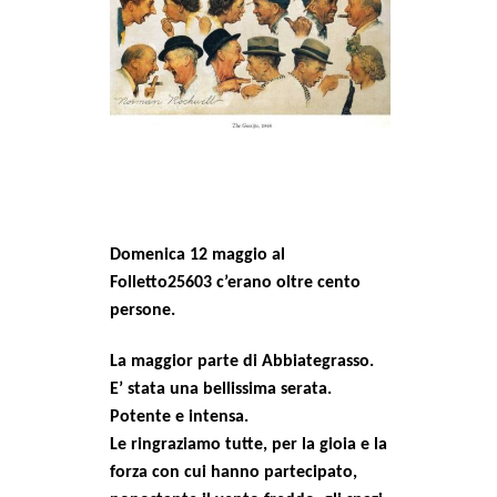
MILANO
MOBILITAZIONI
SPAZI
SPORT POPOLARE
MOVIMENTI
AMBIENTE
ANTIFASCISMO
Domenica 12 maggio al
Folletto25603 c’erano oltre cento
DIRITTO ALL’ABITARE
persone.
GENERI
MIGRAZIONI
La maggior parte di Abbiategrasso.
E’ stata una bellissima serata.
PRECARIATO
Potente e intensa.
REPRESSIONE
Le ringraziamo tutte, per la gioia e la
forza con cui hanno partecipato,
STUDENTI