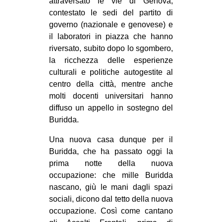
attraversato le vie di Genova,
contestato le sedi del partito di
EVENTI
governo (nazionale e genovese) e
in
il laboratori in piazza che hanno
riversato, subito dopo lo sgombero,
Fb
la ricchezza delle esperienze
culturali e politiche autogestite al
tw
centro della città, mentre anche
molti docenti universitari hanno
bsky
diffuso un appello in sostegno del
Buridda.
ms
Una nuova casa dunque per il
SEARCH
Buridda, che ha passato oggi la
prima notte della nuova
occupazione: che mille Buridda
nascano, giù le mani dagli spazi
sociali, dicono dal tetto della nuova
occupazione. Così come cantano