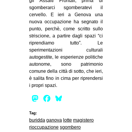
gli Assalti Frontali, prima di
sgomberarci sgomberatevi il
cervello. E ieri a Genova una
nuova occupazione ha segnato il
punto, perchè, come scritto sullo
striscione, a partire dagli spazi “ci
riprendiamo tutto”. Le
sperimentazioni culturali
autogestite, le esperienze politiche
autonome, sono patrimonio
comune della città di sotto, che ieri,
è salita fino in cima per riprendersi
i propri spazi.
Mastodon
Facebook
Bluesky
Tag:
buridda
ganova
lotte
magistero
rioccupazione
sgombero