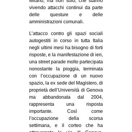
Milano, ma non solo, che stanno
CULTURE
vivendo attacchi continui da parte
delle questure e delle
ARTE
amministrazioni comunali.
CINEMA
L’attacco contro gli spazi sociali
MANIFESTI
autogestiti in corso in tutta Italia
MUSICA
negli ultimi mesi ha bisogno di forti
risposte, e la manifestazione di ieri,
RECENSIONI
una street parade molto partecipata
INTERNAZIONALE
nonostante la pioggia, terminata
con l’occupazione di un nuovo
AFRICA
spazio, la ex sede del Magistero, di
AMERICHE
proprietà dell’Università di Genova
ma abbandonata dal 2004,
ESTREMO ORIENTE
rappresenta una risposta
EUROPA
importante. Così come
MEDIO ORIENTE
l’occupazione della scorsa
settimana, e il corteo che ha
MONDO