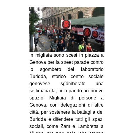
MILANO
MOBILITAZIONI
SPAZI
SPORT POPOLARE
MOVIMENTI
In migliaia sono scesi in piazza a
AMBIENTE
Genova per la street parade contro
ANTIFASCISMO
lo sgombero del laboratorio
DIRITTO ALL’ABITARE
Buridda, storico centro sociale
genovese sgomberato una
GENERI
settimana fa, occupando un nuovo
MIGRAZIONI
spazio. Migliaia di persone a
Genova, con delegazioni di altre
PRECARIATO
città, per sostenere la battaglia del
REPRESSIONE
Buridda e difendere tutti gli spazi
sociali, come Zam e Lambretta a
STUDENTI