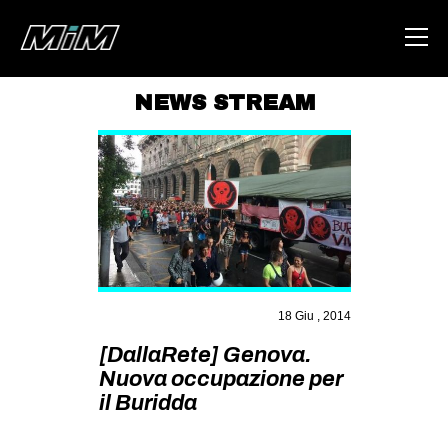
NEWS STREAM
HOME
ABOUT
AREA
DEGENERAZIONE
GAZA FREESTYLE
CSOA LAMBRETTA
18 Giu , 2014
[DallaRete] Genova.
MSM
Nuova occupazione per
STUDENTI TSUNAMI
il Buridda
ZAM