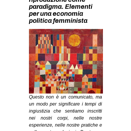
MILANO
paradigma. Elementi
per una economia
MOBILITAZIONI
politica femminista
SPAZI
SPORT POPOLARE
MOVIMENTI
AMBIENTE
ANTIFASCISMO
DIRITTO ALL’ABITARE
GENERI
MIGRAZIONI
Questo non è un comunicato, ma
un modo per significare i tempi di
PRECARIATO
ingiustizia che sentiamo inscritti
REPRESSIONE
nei nostri corpi, nelle nostre
STUDENTI
esperienze, nelle nostre pratiche e