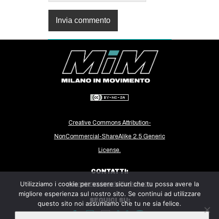
Creative Commons Attribution-
NonCommercial-ShareAlike 2.5 Generic
License.
CONTATTI:
Utilizziamo i cookie per essere sicuri che tu possa avere la
milanoinmovimento@gmail.com
migliore esperienza sul nostro sito. Se continui ad utilizzare
SEGUICI SU:
questo sito noi assumiamo che tu ne sia felice.