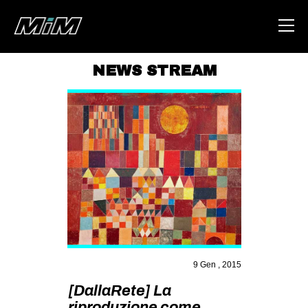
NEWS STREAM
HOME
ABOUT
AREA
DEGENERAZIONE
GAZA FREESTYLE
CSOA LAMBRETTA
MSM
STUDENTI TSUNAMI
9 Gen , 2015
ZAM
[DallaRete] La
riproduzione come