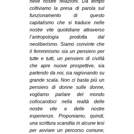
nelle nostre relazioni. Da tempo
CULTURE
coltiviamo la presa di parola sul
funzionamento di questo
ARTE
capitalismo che si traduce nelle
CINEMA
nostre vite quotidiane attraverso
MANIFESTI
l’antropologia prodotta dal
neoliberismo. Siamo convinte che
MUSICA
il femminismo sia un pensiero per
RECENSIONI
tutte e tutti, un pensiero di civiltà
che apre nuove prospettive, sia
INTERNAZIONALE
partendo da noi, sia ragionando su
AFRICA
grande scala. Non ci basta più un
pensiero di donne sulle donne,
AMERICHE
vogliamo parlare del mondo
ESTREMO ORIENTE
collocandoci nella realtà delle
nostre vite e delle nostre
EUROPA
esperienze. Proponiamo, quindi,
MEDIO ORIENTE
una scrittura scandita in alcune tesi
MONDO
per avviare un percorso comune,