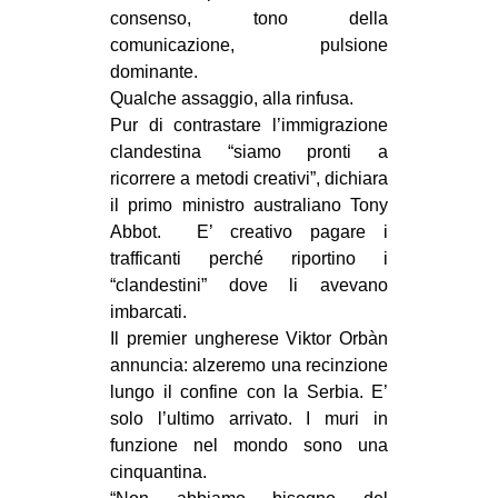
consenso, tono della
CULTURE
comunicazione, pulsione
ARTE
dominante.
CINEMA
Qualche assaggio, alla rinfusa.
Pur di contrastare l’immigrazione
MANIFESTI
clandestina “siamo pronti a
MUSICA
ricorrere a metodi creativi”, dichiara
il primo ministro australiano Tony
RECENSIONI
Abbot. E’ creativo pagare i
INTERNAZIONALE
trafficanti perché riportino i
“clandestini” dove li avevano
AFRICA
imbarcati.
AMERICHE
Il premier ungherese Viktor Orbàn
annuncia: alzeremo una recinzione
ESTREMO ORIENTE
lungo il confine con la Serbia. E’
EUROPA
solo l’ultimo arrivato. I muri in
funzione nel mondo sono una
MEDIO ORIENTE
cinquantina.
MONDO