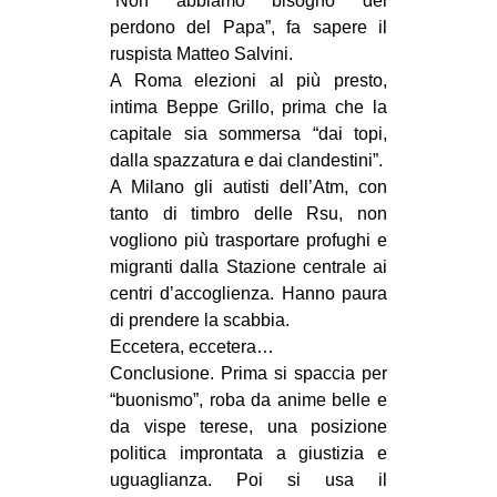
“Non abbiamo bisogno del
perdono del Papa”, fa sapere il
EVENTI
ruspista Matteo Salvini.
in
A Roma elezioni al più presto,
intima Beppe Grillo, prima che la
Fb
capitale sia sommersa “dai topi,
dalla spazzatura e dai clandestini”.
tw
A Milano gli autisti dell’Atm, con
tanto di timbro delle Rsu, non
bsky
vogliono più trasportare profughi e
migranti dalla Stazione centrale ai
ms
centri d’accoglienza. Hanno paura
di prendere la scabbia.
SEARCH
Eccetera, eccetera…
Conclusione. Prima si spaccia per
“buonismo”, roba da anime belle e
da vispe terese, una posizione
politica improntata a giustizia e
uguaglianza. Poi si usa il