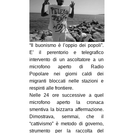
MILANO
MOBILITAZIONI
SPAZI
SPORT POPOLARE
“Il buonismo è l’oppio dei popoli”.
MOVIMENTI
E’ il perentorio e telegrafico
AMBIENTE
intervento di un ascoltatore a un
ANTIFASCISMO
microfono aperto di Radio
Popolare nei giorni caldi dei
DIRITTO ALL’ABITARE
migranti bloccati nelle stazioni e
GENERI
respinti alle frontiere.
Nelle 24 ore successive a quel
MIGRAZIONI
microfono aperto la cronaca
PRECARIATO
smentiva la bizzarra affermazione.
Dimostrava, semmai, che il
REPRESSIONE
“cattivismo” è metodo di governo,
STUDENTI
strumento per la raccolta del