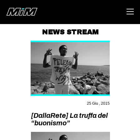
NEWS STREAM
HOME
ABOUT
AREA
DEGENERAZIONE
GAZA FREESTYLE
CSOA LAMBRETTA
25 Giu , 2015
MSM
[DallaRete] La truffa del
STUDENTI TSUNAMI
“buonismo”
ZAM