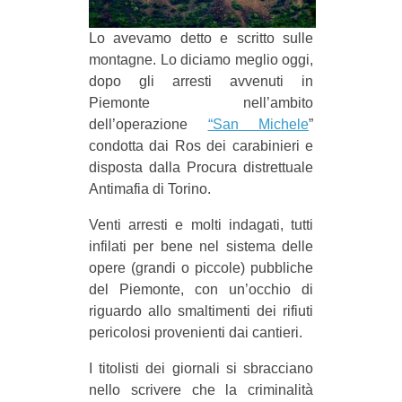
MILANO
Lo avevamo detto e scritto sulle
MOBILITAZIONI
montagne. Lo diciamo meglio oggi,
SPAZI
dopo gli arresti avvenuti in
Piemonte nell’ambito
SPORT POPOLARE
dell’operazione
“San Michele
”
MOVIMENTI
condotta dai Ros dei carabinieri e
disposta dalla Procura distrettuale
AMBIENTE
Antimafia di Torino.
ANTIFASCISMO
Venti arresti e molti indagati, tutti
DIRITTO ALL’ABITARE
infilati per bene nel sistema delle
GENERI
opere (grandi o piccole) pubbliche
del Piemonte, con un’occhio di
MIGRAZIONI
riguardo allo smaltimenti dei rifiuti
PRECARIATO
pericolosi provenienti dai cantieri.
REPRESSIONE
I titolisti dei giornali si sbracciano
STUDENTI
nello scrivere che la criminalità