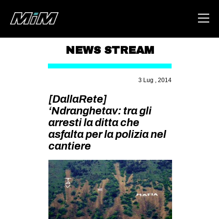
NEWS STREAM
HOME
3 Lug , 2014
ABOUT
[DallaRete]
AREA
‘Ndranghetav: tra gli
arresti la ditta che
DEGENERAZIONE
asfalta per la polizia nel
GAZA FREESTYLE
cantiere
CSOA LAMBRETTA
MSM
STUDENTI TSUNAMI
ZAM