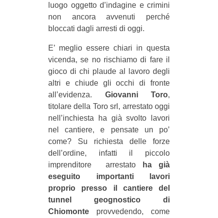
luogo oggetto d’indagine e crimini
EVENTI
non ancora avvenuti perché
bloccati dagli arresti di oggi.
in
E’ meglio essere chiari in questa
Fb
vicenda, se no rischiamo di fare il
gioco di chi plaude al lavoro degli
tw
altri e chiude gli occhi di fronte
all’evidenza.
Giovanni Toro
,
bsky
titolare della Toro srl, arrestato oggi
nell’inchiesta ha già svolto lavori
ms
nel cantiere, e pensate un po’
come? Su richiesta delle forze
SEARCH
dell’ordine, infatti il piccolo
imprenditore arrestato
ha già
eseguito importanti lavori
proprio presso il cantiere del
tunnel geognostico di
Chiomonte
provvedendo, come