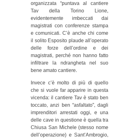
organizzata “puntava al cantiere
CULTURE
Tav della Torino Lione,
ARTE
evidentemente imbeccati dai
magistrati con conferenze stampa
CINEMA
e comunicati. C’è anche chi come
MANIFESTI
il solito Esposito plaude all’operato
delle forze dell’ordine e dei
MUSICA
magistrati, perché non hanno fatto
RECENSIONI
infiltrare la ndrangheta nel suo
bene amato cantiere.
INTERNAZIONALE
AFRICA
Invece c’è molto di più di quello
che si vuole far apparire in questa
AMERICHE
vicenda: il cantiere Tav è stato ben
ESTREMO ORIENTE
toccato, anzi ben “asfaltato”, dagli
imprenditori arrestati oggi, e una
EUROPA
delle cave in questione è quella tra
MEDIO ORIENTE
Chiusa San Michele (stesso nome
dell’operazione) e Sant’Ambrogio,
MONDO