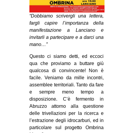
MILANO
MOBILITAZIONI
“Dobbiamo scrivergli una lettera,
fargli capire l’importanza della
SPAZI
manifestazione a Lanciano e
SPORT POPOLARE
invitarli a partecipare e a darci una
mano…”
MOVIMENTI
AMBIENTE
Questo ci siamo detti, ed eccoci
qua che proviamo a buttare giù
ANTIFASCISMO
qualcosa di convincente! Non è
DIRITTO ALL’ABITARE
facile. Veniamo da mille incontri,
assemblee territoriali. Tanto da fare
GENERI
e sempre meno tempo a
MIGRAZIONI
disposizione. C’è fermento in
Abruzzo attorno alla questione
PRECARIATO
delle trivellazioni per la ricerca e
REPRESSIONE
l’estrazione degli idrocarburi, ed in
STUDENTI
particolare sul progetto Ombrina