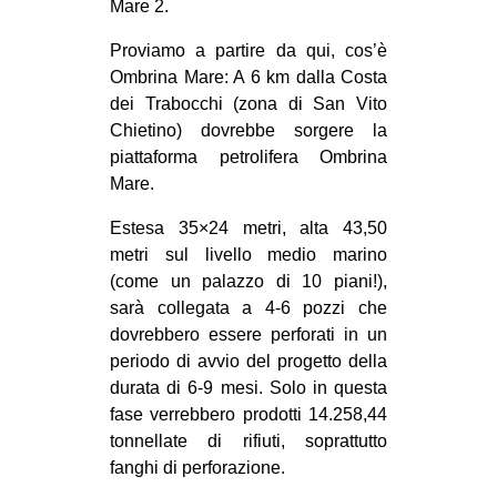
Mare 2.
CULTURE
Proviamo a partire da qui, cos’è
ARTE
Ombrina Mare: A 6 km dalla Costa
CINEMA
dei Trabocchi (zona di San Vito
Chietino) dovrebbe sorgere la
MANIFESTI
piattaforma petrolifera Ombrina
MUSICA
Mare.
RECENSIONI
Estesa 35×24 metri, alta 43,50
metri sul livello medio marino
INTERNAZIONALE
(come un palazzo di 10 piani!),
AFRICA
sarà collegata a 4-6 pozzi che
AMERICHE
dovrebbero essere perforati in un
periodo di avvio del progetto della
ESTREMO ORIENTE
durata di 6-9 mesi. Solo in questa
EUROPA
fase verrebbero prodotti 14.258,44
tonnellate di rifiuti, soprattutto
MEDIO ORIENTE
fanghi di perforazione.
MONDO