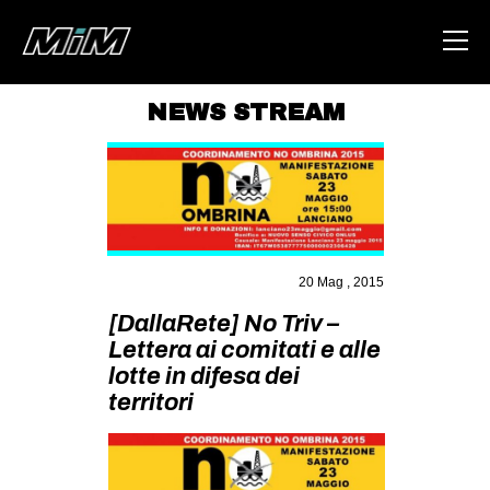
NEWS STREAM
HOME
ABOUT
AREA
DEGENERAZIONE
20 Mag , 2015
GAZA FREESTYLE
[DallaRete] No Triv –
Lettera ai comitati e alle
CSOA LAMBRETTA
lotte in difesa dei
MSM
territori
STUDENTI TSUNAMI
ZAM