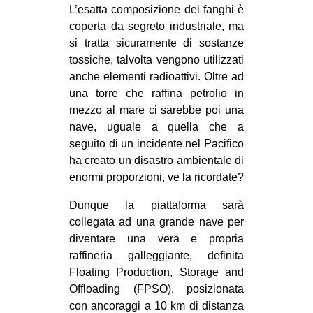
L’esatta composizione dei fanghi è
EVENTI
coperta da segreto industriale, ma
si tratta sicuramente di sostanze
in
tossiche, talvolta vengono utilizzati
anche elementi radioattivi. Oltre ad
Fb
una torre che raffina petrolio in
mezzo al mare ci sarebbe poi una
tw
nave, uguale a quella che a
seguito di un incidente nel Pacifico
bsky
ha creato un disastro ambientale di
ms
enormi proporzioni, ve la ricordate?
Dunque la piattaforma sarà
SEARCH
collegata ad una grande nave per
diventare una vera e propria
raffineria galleggiante, definita
Floating Production, Storage and
Offloading (FPSO), posizionata
con ancoraggi a 10 km di distanza