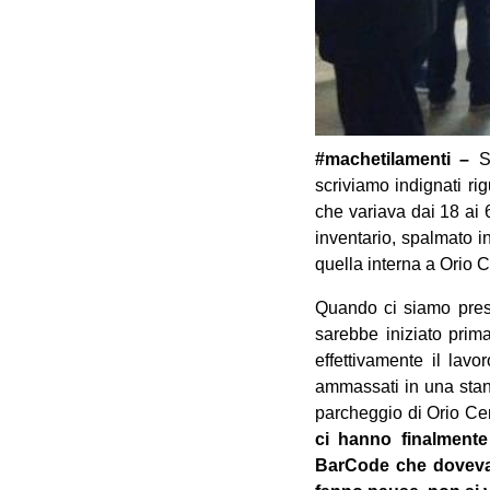
#machetilamenti –
Si
scriviamo indignati ri
che variava dai 18 ai 6
inventario, spalmato in
quella interna a Orio C
Quando ci siamo presen
sarebbe iniziato prima
effettivamente il lav
ammassati in una stan
parcheggio di Orio Cent
ci hanno finalmente 
BarCode che dovevano