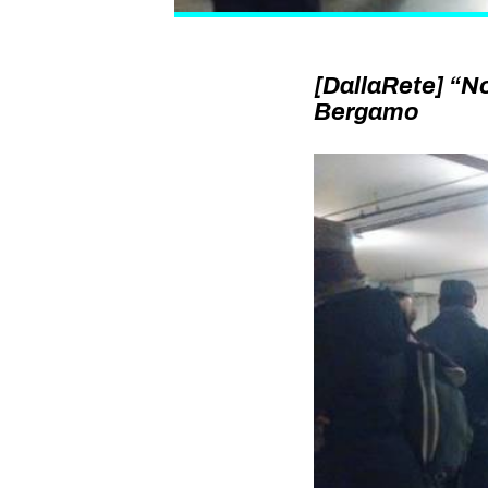
[DallaRete] “No
Bergamo