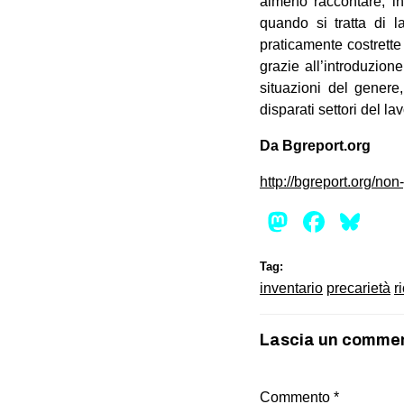
almeno raccontare, in
quando si tratta di l
praticamente costrette 
grazie all’introduzion
situazioni del genere
disparati settori del la
Da Bgreport.org
http://bgreport.org/no
Mastod
Face
Bl
Tag:
inventario
precarietà
r
Lascia un comme
Commento
*