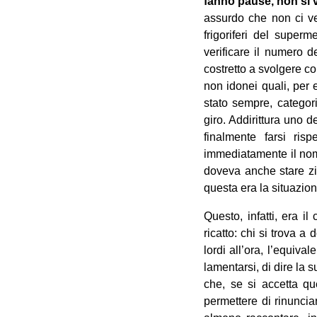
fanno pause, non si va
assurdo che non ci ven
frigoriferi del super
verificare il numero d
costretto a svolgere co
non idonei quali, per e
stato sempre, categori
giro. Addirittura uno 
finalmente farsi ris
immediatamente il nome,
doveva anche stare zit
questa era la situazione
Questo, infatti, era 
ricatto: chi si trova a
lordi all’ora, l’equiva
lamentarsi, di dire la 
che, se si accetta qu
permettere di rinuncia