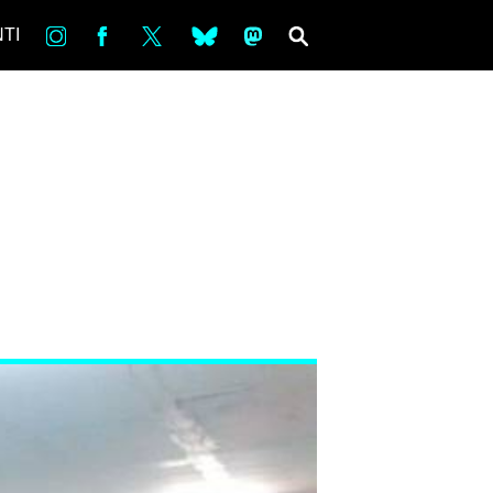
in
Fb
tw
bsky
ms
SEARCH
TI