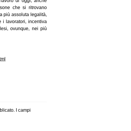
 lavoro di oggi, anche
rsone che si ritrovano
a più assoluta legalità,
i lavoratori, incentiva
lesi, ovunque, nei più
tml
blicato.
I campi