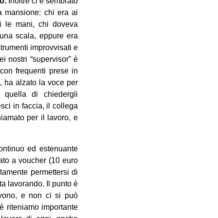
o.
Inoltre ci è sembrato
ra mansione: chi era ai
si le mani, chi doveva
e una scala, eppure era
strumenti improvvisati e
ei nostri “supervisor” è
 con frequenti prese in
, ha alzato la voce per
 quella di chiedergli
ci in faccia, il collega
iamato per il lavoro, e
continuo ed estenuante
agato a voucher (10 euro
lutamente permettersi di
ta lavorando. Il punto è
rvono, e non ci si può
hé riteniamo importante