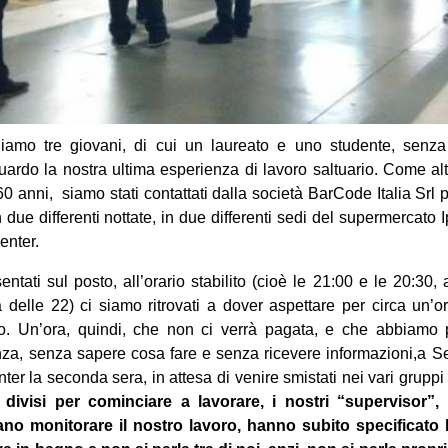
amo tre giovani, di cui un laureato e uno studente, senza
guardo la nostra ultima esperienza di lavoro saltuario. Come al
0 anni, siamo stati contattati dalla società BarCode Italia Srl p
 due differenti nottate, in due differenti sedi del supermercato I
enter.
tati sul posto, all’orario stabilito (cioè le 21:00 e le 20:30,
 delle 22) ci siamo ritrovati a dover aspettare per circa un’
oro. Un’ora, quindi, che non ci verrà pagata, e che abbiamo
za, senza sapere cosa fare e senza ricevere informazioni,a Se
er la seconda sera, in attesa di venire smistati nei vari gruppi
divisi per cominciare a lavorare, i nostri “supervisor”, 
 monitorare il nostro lavoro, hanno subito specificato l