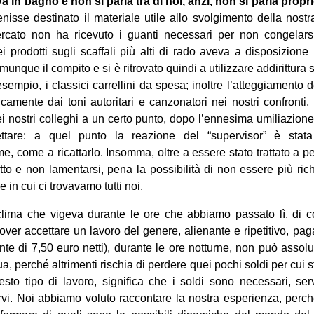
 in bagno e non si parla tra di noi, anzi, non si parla propri
isse destinato il materiale utile allo svolgimento della nost
mercato non ha ricevuto i guanti necessari per non congelar
ei prodotti sugli scaffali più alti di rado aveva a disposizion
munque il compito e si è ritrovato quindi a utilizzare addirittura 
sempio, i classici carrellini da spesa; inoltre l’atteggiamento d
camente dai toni autoritari e canzonatori nei nostri confronti,
dei nostri colleghi a un certo punto, dopo l’ennesima umiliazione
pettare: a quel punto la reazione del “supervisor” è stata
 come a ricattarlo. Insomma, oltre a essere stato trattato a pes
to e non lamentarsi, pena la possibilità di non essere più rich
 in cui ci trovavamo tutti noi.
il clima che vigeva durante le ore che abbiamo passato lì, di 
 dover accettare un lavoro del genere, alienante e ripetitivo, p
lente di 7,50 euro netti), durante le ore notturne, non può asso
sua, perché altrimenti rischia di perdere quei pochi soldi per cui s
esto tipo di lavoro, significa che i soldi sono necessari, se
rvi. Noi abbiamo voluto raccontare la nostra esperienza, perc