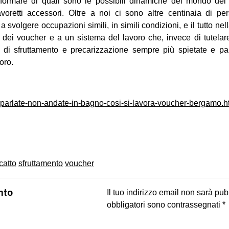
formare di quali sono le possibili dinamiche del mondo del
avoretti accessori. Oltre a noi ci sono altre centinaia di pe
a svolgere occupazioni simili, in simili condizioni, e il tutto nell
e dei voucher e a un sistema del lavoro che, invece di tutelare 
, di sfruttamento e precarizzazione sempre più spietate e pa
voro.
n-parlate-non-andate-in-bagno-cosi-si-lavora-voucher-bergamo.h
on
book
uesky
icatto
sfruttamento
voucher
nto
Il tuo indirizzo email non sarà pub
obbligatori sono contrassegnati
*