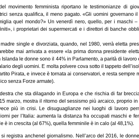
el movimento femminista riportano le testimonianze di giov
trici senza qualifica, il meno pagato. «Gli uomini governano i
iglia quel mondo?» Un venerdì nero, quello, per i maschi –
niti», i proprietari dei supermercati e i direttori di banche obbl
 madre single e divorziata, quando, nel 1980, verrà eletta pre
arebbe mai arrivata a essere «la prima donna presidente elet
Islanda le donne sono il 44% in Parlamento, a parità di lavoro
alario degli uomini. E molta polvere cova sotto il tappeto dell’
artito Pirata, e invece è tornata ai conservatori, e resta sempr
nico senza Forze armate).
stra che sta dilagando in Europa e che rischia di far brecci
15 marzo, mostra il ritorno del sessismo più arcaico, proprio i
nvece più in crisi. Le disuguaglianze nei luoghi di lavoro pe
iorni per l’Italia: aumenta la distanza fra occupati maschi e fe
 è in crescita (al 67%), quella femminile è in calo (al 48,1%).
registra anchenel giornalismo. Nell’arco del 2016, le donn