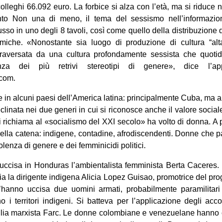
olleghi 66.092 euro. La forbice si alza con l’età, ma si riduce 
to Non una di meno, il tema del sessismo nell’informazio
sso in uno degli 8 tavoli, così come quello della distribuzione d
miche. «Nonostante sia luogo di produzione di cultura “alta”,
traversata da una cultura profondamente sessista che quoti
enza dei più retrivi stereotipi di genere», dice l’app
.com.
in alcuni paesi dell’America latina: principalmente Cuba, ma 
clinata nei due generi in cui si riconosce anche il valore social
i richiama al «socialismo del XXI secolo» ha volto di donna. A p
della catena: indigene, contadine, afrodiscendenti. Donne che 
iolenza di genere e dei femminicidi politici.
cisa in Honduras l’ambientalista femminista Berta Caceres. In
 la dirigente indigena Alicia Lopez Guisao, promotrice del pro
hanno uccisa due uomini armati, probabilmente paramilitari
i territori indigeni. Si batteva per l’applicazione degli acco
glia marxista Farc. Le donne colombiane e venezuelane hanno