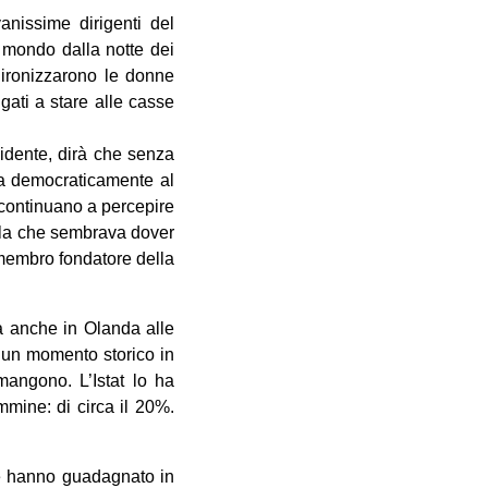
anissime dirigenti del
l mondo dalla notte dei
 ironizzarono le donne
igati a stare alle casse
sidente, dirà che senza
ta democraticamente al
 continuano a percepire
isola che sembrava dover
e membro fondatore della
a anche in Olanda alle
n un momento storico in
rmangono. L’Istat lo ha
mmine: di circa il 20%.
e hanno guadagnato in