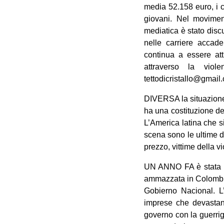
media 52.158 euro, i c
giovani. Nel movimen
mediatica è stato discu
nelle carriere accade
continua a essere at
attraverso la viol
tettodicristallo@gmail
DIVERSA la situazione 
ha una costituzione de
L’America latina che s
scena sono le ultime 
prezzo, vittime della v
UN ANNO FA è stata uc
ammazzata in Colombia
Gobierno Nacional. L’
imprese che devastano 
governo con la guerri