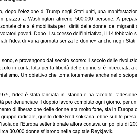
dopo l’elezione di Trump negli Stati uniti, una manifestazione 
in piazza a Washington almeno 500.000 persone. A prepar
ontale che si è mobilitata per i diritti delle donne, dei migrant
oratori poveri. Dopo il successo dell’iniziativa, il 14 febbraio
ociali l’idea di «una giornata senza le donne» anche negli Stati 
no, e provengono dal secolo scorso: il secolo delle rivoluzio
colo in cui la lotta per la libertà delle donne si è intrecciata a q
nialismo. Un obiettivo che torna fortemente anche nello sciop
5, l’idea è stata lanciata in Islanda e ha raccolto l’adesion
vità per denunciare il doppio lavoro compiuto ogni giorno, per un
imento di liberazione delle donne era molto forte, sia in Europa
 gruppo radicale, quello delle Red sokkana, ebbe subito presa, 
isola dell’Europa settentrionale allora contava un po’ più di 2
Circa 30.000 donne sfilarono nella capitale Reykjavik.