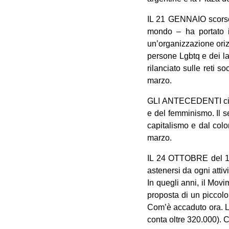
IL 21 GENNAIO scorso, 
mondo – ha portato 
un’organizzazione orizz
persone Lgbtq e dei lav
rilanciato sulle reti s
marzo.
GLI ANTECEDENTI ci so
e del femminismo. Il se
capitalismo e dal colo
marzo.
IL 24 OTTOBRE del 197
astenersi da ogni atti
In quegli anni, il Mov
proposta di un piccolo
Com’è accaduto ora. L’
conta oltre 320.000). 