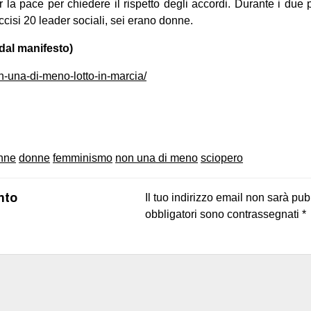
 la pace per chiedere il rispetto degli accordi. Durante i due 
cisi 20 leader sociali, sei erano donne.
(dal manifesto)
non-una-di-meno-lotto-in-marcia/
on
book
uesky
onne
donne
femminismo
non una di meno
sciopero
nto
Il tuo indirizzo email non sarà pub
obbligatori sono contrassegnati
*