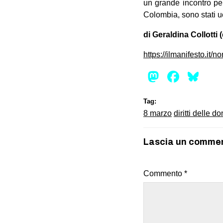
un grande incontro per
Colombia, sono stati uc
di Geraldina Collotti 
https://ilmanifesto.it/
Mastod
Face
Bl
Tag:
8 marzo
diritti delle d
Lascia un comme
Commento
*