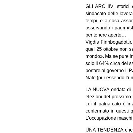
GLI ARCHIVI storici d
sindacato delle lavora
tempi, e a cosa assom
osservando i padri «sfi
per tenere aperto…
Vigdis Finnbogadottir,
quel 25 ottobre non s
mondo». Ma se pure in 
solo il 64% circa del s
portare al governo il P
Nato (pur essendo l’u
LA NUOVA ondata di de
elezioni del prossimo 
cui il patriarcato è i
confermato in questi g
L’occupazione maschile
UNA TENDENZA che si 