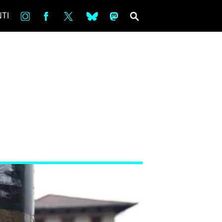
in
Fb
tw
bsky
ms
SEARCH
TI