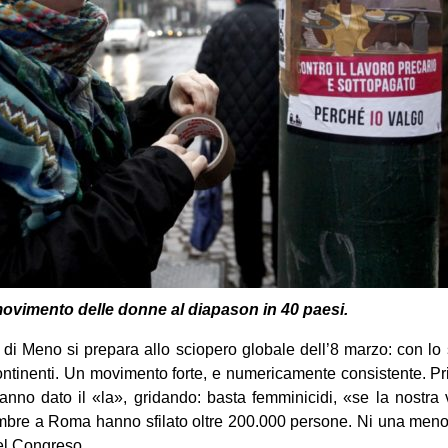
movimento delle donne al diapason in 40 paesi.
i Meno si prepara allo sciopero globale dell’8 marzo: con lo 
ntinenti. Un movimento forte, e numericamente consistente. Pr
nno dato il «la», gridando: basta femminicidi, «se la nostra v
mbre a Roma hanno sfilato oltre 200.000 persone. Ni una menos
el Congreso.