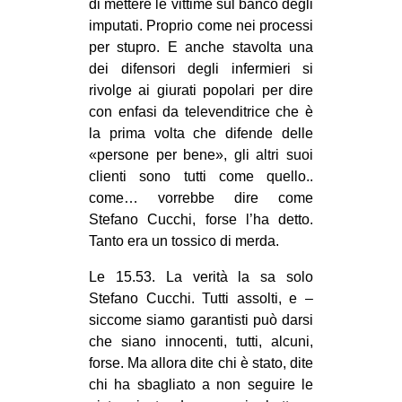
di mettere le vittime sul banco degli
EVENTI
imputati. Proprio come nei processi
per stupro. E anche stavolta una
in
dei difensori degli infermieri si
rivolge ai giurati popolari per dire
Fb
con enfasi da televenditrice che è
la prima volta che difende delle
tw
«persone per bene», gli altri suoi
clienti sono tutti come quello..
bsky
come… vorrebbe dire come
Stefano Cucchi, forse l’ha detto.
ms
Tanto era un tossico di merda.
SEARCH
Le 15.53. La verità la sa solo
Stefano Cucchi. Tutti assolti, e –
siccome siamo garantisti può darsi
che siano innocenti, tutti, alcuni,
forse. Ma allora dite chi è stato, dite
chi ha sbagliato a non seguire le