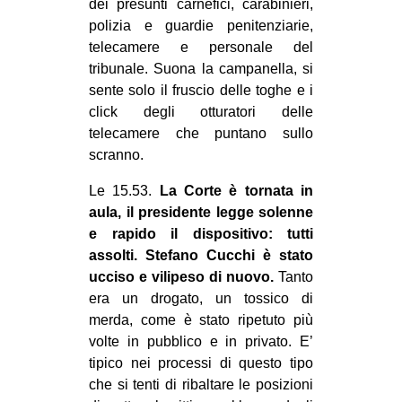
dei presunti carnefici, carabinieri,
CULTURE
polizia e guardie penitenziarie,
telecamere e personale del
ARTE
tribunale. Suona la campanella, si
CINEMA
sente solo il fruscio delle toghe e i
MANIFESTI
click degli otturatori delle
telecamere che puntano sullo
MUSICA
scranno.
RECENSIONI
Le 15.53.
La Corte è tornata in
INTERNAZIONALE
aula, il presidente legge solenne
e rapido il dispositivo: tutti
AFRICA
assolti. Stefano Cucchi è stato
AMERICHE
ucciso e vilipeso di nuovo.
Tanto
era un drogato, un tossico di
ESTREMO ORIENTE
merda, come è stato ripetuto più
EUROPA
volte in pubblico e in privato. E’
MEDIO ORIENTE
tipico nei processi di questo tipo
che si tenti di ribaltare le posizioni
MONDO