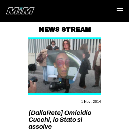
NEWS STREAM
HOME
ABOUT
AREA
DEGENERAZIONE
GAZA FREESTYLE
CSOA LAMBRETTA
MSM
1 Nov , 2014
STUDENTI TSUNAMI
[DallaRete] Omicidio
Cucchi, lo Stato si
ZAM
assolve