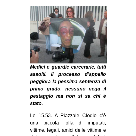
MILANO
MOBILITAZIONI
SPAZI
SPORT POPOLARE
MOVIMENTI
AMBIENTE
Medici e guardie carcerarie, tutti
ANTIFASCISMO
assolti. Il processo d’appello
DIRITTO ALL’ABITARE
peggiora la pessima sentenza di
GENERI
primo grado: nessuno nega il
pestaggio ma non si sa chi è
MIGRAZIONI
stato.
PRECARIATO
Le 15.53. A Piazzale Clodio c’è
REPRESSIONE
una piccola folla di imputati,
STUDENTI
vittime, legali, amici delle vittime e