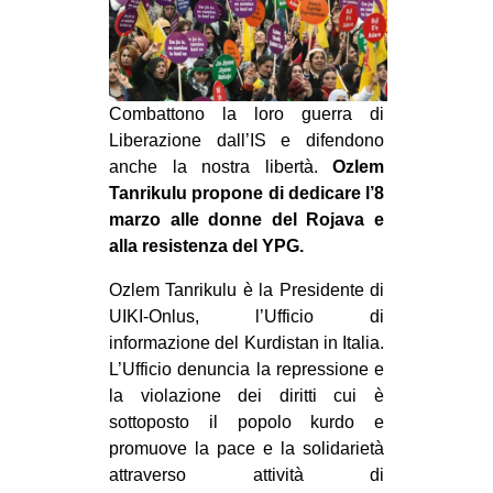
MILANO
MOBILITAZIONI
SPAZI
Combattono la loro guerra di
SPORT POPOLARE
Liberazione dall’IS e difendono
anche la nostra libertà.
Ozlem
MOVIMENTI
Tanrikulu propone di dedicare l’8
AMBIENTE
marzo alle donne del Rojava e
ANTIFASCISMO
alla resistenza del YPG.
DIRITTO ALL’ABITARE
Ozlem Tanrikulu è la Presidente di
UIKI-Onlus, l’Ufficio di
GENERI
informazione del Kurdistan in Italia.
MIGRAZIONI
L’Ufficio denuncia la repressione e
PRECARIATO
la violazione dei diritti cui è
sottoposto il popolo kurdo e
REPRESSIONE
promuove la pace e la solidarietà
STUDENTI
attraverso attività di