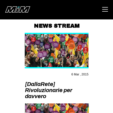
NEWS STREAM
HOME
ABOUT
AREA
DEGENERAZIONE
GAZA FREESTYLE
6 Mar , 2015
CSOA LAMBRETTA
[DallaRete]
MSM
Rivoluzionarie per
davvero
STUDENTI TSUNAMI
ZAM