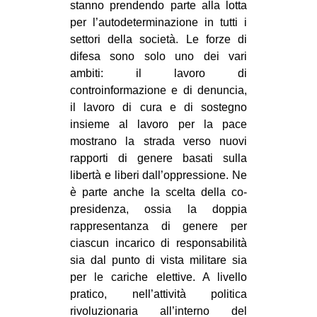
stanno prendendo parte alla lotta
EVENTI
per l’autodeterminazione in tutti i
settori della società. Le forze di
in
difesa sono solo uno dei vari
ambiti: il lavoro di
Fb
controinformazione e di denuncia,
il lavoro di cura e di sostegno
tw
insieme al lavoro per la pace
mostrano la strada verso nuovi
bsky
rapporti di genere basati sulla
libertà e liberi dall’oppressione. Ne
ms
è parte anche la scelta della co-
presidenza, ossia la doppia
SEARCH
rappresentanza di genere per
ciascun incarico di responsabilità
sia dal punto di vista militare sia
per le cariche elettive. A livello
pratico, nell’attività politica
rivoluzionaria all’interno del