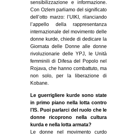
sensibilizzazione e informazione.
CULTURE
Con Ozlem parliamo del significato
ARTE
dell’otto marzo: l’UIKI, rilanciando
l’appello della rappresentanza
CINEMA
internazionale del movimento delle
MANIFESTI
donne kurde, chiede di dedicare la
Giornata delle Donne alle donne
MUSICA
rivoluzionarie delle YPJ, le Unità
RECENSIONI
femminili di Difesa del Popolo nel
Rojava, che hanno combattuto, ma
INTERNAZIONALE
non solo, per la liberazione di
AFRICA
Kobane.
AMERICHE
Le guerrigliere kurde sono state
ESTREMO ORIENTE
in primo piano nella lotta contro
l’IS. Puoi parlarci del ruolo che le
EUROPA
donne ricoprono nella cultura
MEDIO ORIENTE
kurda e nella lotta armata?
Le donne nel movimento curdo
MONDO