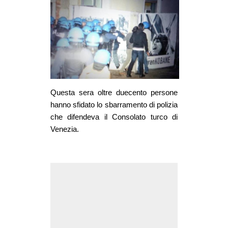
MILANO
MOBILITAZIONI
SPAZI
SPORT POPOLARE
MOVIMENTI
Questa sera oltre duecento persone
AMBIENTE
hanno sfidato lo sbarramento di polizia
ANTIFASCISMO
che difendeva il Consolato turco di
Venezia.
DIRITTO ALL’ABITARE
GENERI
MIGRAZIONI
PRECARIATO
REPRESSIONE
STUDENTI