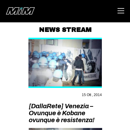
NEWS STREAM
HOME
ABOUT
AREA
DEGENERAZIONE
GAZA FREESTYLE
CSOA LAMBRETTA
15 Ott , 2014
MSM
[DallaRete] Venezia –
STUDENTI TSUNAMI
Ovunque è Kobane
ovunque è resistenza!
ZAM