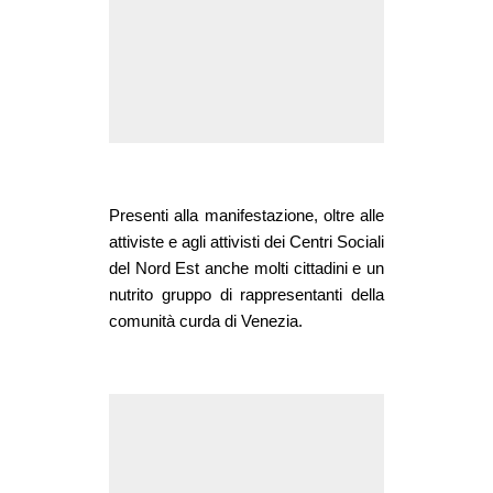
CULTURE
ARTE
CINEMA
MANIFESTI
MUSICA
RECENSIONI
Presenti alla manifestazione, oltre alle
attiviste e agli attivisti dei Centri Sociali
INTERNAZIONALE
del Nord Est anche molti cittadini e un
AFRICA
nutrito gruppo di rappresentanti della
comunità curda di Venezia.
AMERICHE
ESTREMO ORIENTE
EUROPA
MEDIO ORIENTE
MONDO