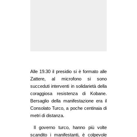
EVENTI
in
Fb
tw
bsky
Alle 19.30 il presidio si è formato alle
ms
Zattere, al microfono si sono
succeduti interventi in solidarietà della
SEARCH
coraggiosa resistenza di Kobane.
Bersaglio della manifestazione era il
Consolato Turco, a poche centinaia di
metri di distanza.
Il governo turco, hanno più volte
scandito i manifestanti, è colpevole