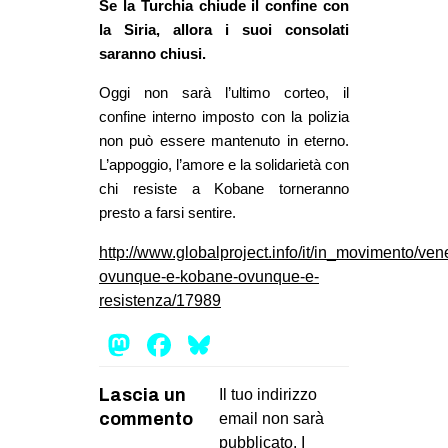
Se la Turchia chiude il confine con
la Siria, allora i suoi consolati
saranno chiusi.
Oggi non sarà l’ultimo corteo, il
confine interno imposto con la polizia
non può essere mantenuto in eterno.
L’appoggio, l’amore e la solidarietà con
chi resiste a Kobane torneranno
presto a farsi sentire.
http://www.globalproject.info/it/in_movimento/ven
ovunque-e-kobane-ovunque-e-
resistenza/17989
Mastodon
Facebook
Bluesky
Lascia un
Il tuo indirizzo
commento
email non sarà
pubblicato.
I