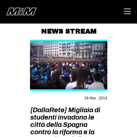
NEWS STREAM
HOME
ABOUT
AREA
DEGENERAZIONE
GAZA FREESTYLE
CSOA LAMBRETTA
28 Mar , 2014
MSM
[DallaRete] Migliaia di
studenti invadono le
STUDENTI TSUNAMI
città della Spagna
ZAM
contro la riforma e la