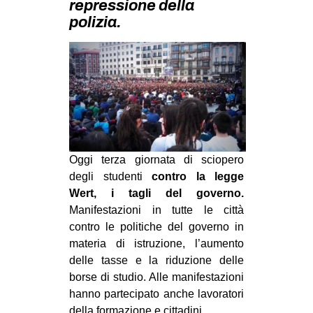
repressione della
MILANO
polizia.
MOBILITAZIONI
SPAZI
SPORT POPOLARE
MOVIMENTI
AMBIENTE
ANTIFASCISMO
Oggi terza giornata di sciopero
degli studenti
contro la legge
DIRITTO ALL’ABITARE
Wert, i tagli del governo.
GENERI
Manifestazioni in tutte le città
contro le politiche del governo in
MIGRAZIONI
materia di istruzione, l’aumento
PRECARIATO
delle tasse e la riduzione delle
REPRESSIONE
borse di studio. Alle manifestazioni
hanno partecipato anche lavoratori
STUDENTI
della formazione e cittadini.