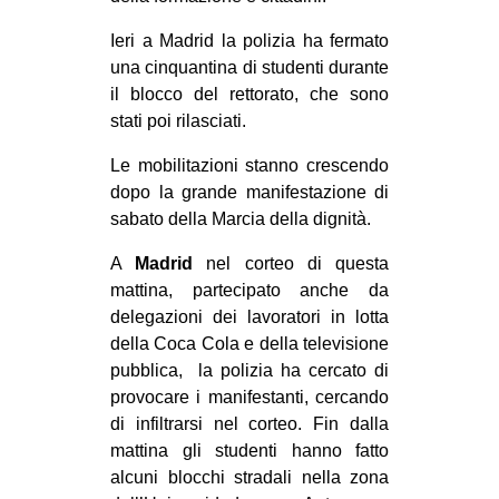
CULTURE
Ieri a Madrid la polizia ha fermato
ARTE
una cinquantina di studenti durante
il blocco del rettorato, che sono
CINEMA
stati poi rilasciati.
MANIFESTI
Le mobilitazioni stanno crescendo
MUSICA
dopo la grande manifestazione di
RECENSIONI
sabato della Marcia della dignità.
INTERNAZIONALE
A
Madrid
nel corteo di questa
mattina, partecipato anche da
AFRICA
delegazioni dei lavoratori in lotta
AMERICHE
della Coca Cola e della televisione
pubblica, la polizia ha cercato di
ESTREMO ORIENTE
provocare i manifestanti, cercando
EUROPA
di infiltrarsi nel corteo. Fin dalla
MEDIO ORIENTE
mattina gli studenti hanno fatto
alcuni blocchi stradali nella zona
MONDO