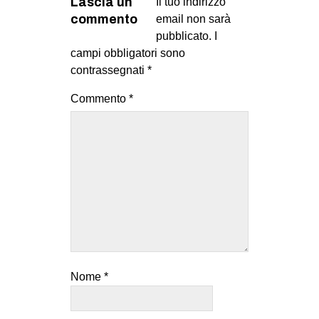
Lascia un
Il tuo indirizzo
commento
email non sarà
pubblicato.
I
campi obbligatori sono
contrassegnati
*
Commento
*
Nome
*