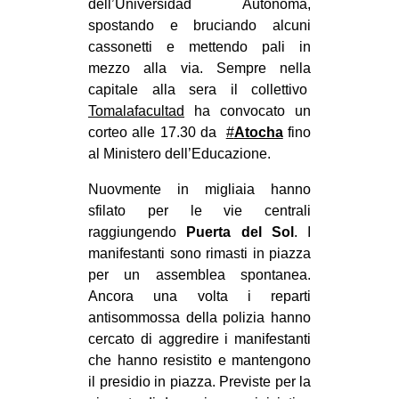
dell’Universidad Autonoma,
EVENTI
spostando e bruciando alcuni
cassonetti e mettendo pali in
in
mezzo alla via. Sempre nella
capitale alla sera il collettivo
Fb
Tomalafacultad
ha convocato un
corteo alle 17.30 da
#
Atocha
fino
tw
al Ministero dell’Educazione.
bsky
Nuovmente in migliaia hanno
sfilato per le vie centrali
ms
raggiungendo
Puerta del Sol
. I
manifestanti sono rimasti in piazza
SEARCH
per un assemblea spontanea.
Ancora una volta i reparti
antisommossa della polizia hanno
cercato di aggredire i manifestanti
che hanno resistito e mantengono
il presidio in piazza. Previste per la