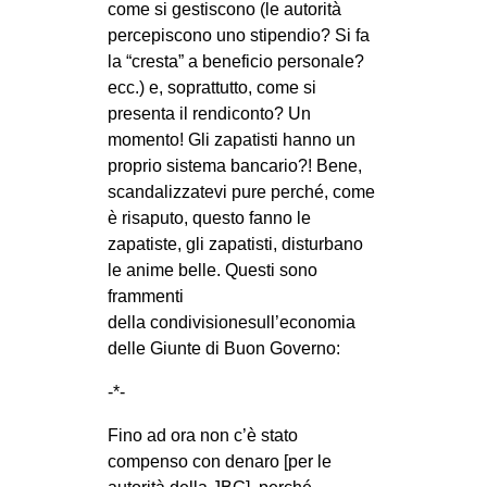
come si gestiscono (le autorità
CULTURE
percepiscono uno stipendio? Si fa
ARTE
la “cresta” a beneficio personale?
ecc.) e, soprattutto, come si
CINEMA
presenta il rendiconto? Un
MANIFESTI
momento! Gli zapatisti hanno un
proprio sistema bancario?! Bene,
MUSICA
scandalizzatevi pure perché, come
RECENSIONI
è risaputo, questo fanno le
zapatiste, gli zapatisti, disturbano
INTERNAZIONALE
le anime belle. Questi sono
AFRICA
frammenti
della condivisionesull’economia
AMERICHE
delle Giunte di Buon Governo:
ESTREMO ORIENTE
-*-
EUROPA
Fino ad ora non c’è stato
MEDIO ORIENTE
compenso con denaro [per le
MONDO