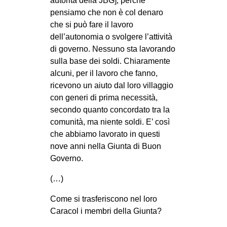
autorità della JBG], perché
pensiamo che non è col denaro
EVENTI
che si può fare il lavoro
in
dell’autonomia o svolgere l’attività
di governo. Nessuno sta lavorando
Fb
sulla base dei soldi. Chiaramente
alcuni, per il lavoro che fanno,
tw
ricevono un aiuto dal loro villaggio
con generi di prima necessità,
bsky
secondo quanto concordato tra la
comunità, ma niente soldi. E’ così
ms
che abbiamo lavorato in questi
nove anni nella Giunta di Buon
SEARCH
Governo.
(…)
Come si trasferiscono nel loro
Caracol i membri della Giunta?