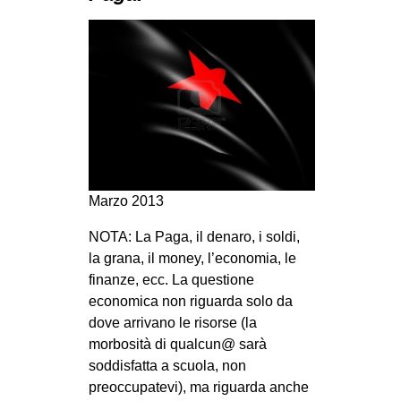
MILANO
MOBILITAZIONI
SPAZI
SPORT POPOLARE
MOVIMENTI
AMBIENTE
ANTIFASCISMO
Marzo 2013
DIRITTO ALL’ABITARE
NOTA: La Paga, il denaro, i soldi,
la grana, il money, l’economia, le
GENERI
finanze, ecc. La questione
MIGRAZIONI
economica non riguarda solo da
PRECARIATO
dove arrivano le risorse (la
morbosità di qualcun@ sarà
REPRESSIONE
soddisfatta a scuola, non
STUDENTI
preoccupatevi), ma riguarda anche