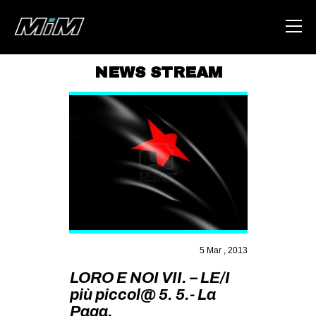
NEWS STREAM
HOME
ABOUT
AREA
DEGENERAZIONE
GAZA FREESTYLE
CSOA LAMBRETTA
MSM
5 Mar , 2013
STUDENTI TSUNAMI
LORO E NOI VII. – LE/I
più piccol@ 5. 5.- La
ZAM
Paga.