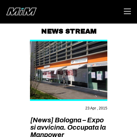
NEWS STREAM
HOME
ABOUT
AREA
DEGENERAZIONE
GAZA FREESTYLE
CSOA LAMBRETTA
MSM
23 Apr , 2015
STUDENTI TSUNAMI
[News] Bologna – Expo
si avvicina. Occupata la
ZAM
Manpower