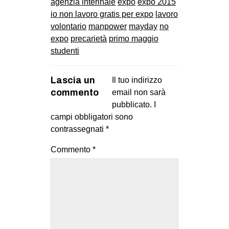
agenzia interinale
expo
expo 2015
EVENTI
io non lavoro gratis per expo
lavoro
volontario
manpower
mayday
no
in
expo
precarietà
primo maggio
studenti
Fb
Lascia un
Il tuo indirizzo
tw
commento
email non sarà
pubblicato.
I
bsky
campi obbligatori sono
ms
contrassegnati
*
Commento
*
SEARCH