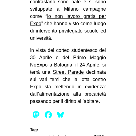
contrastarlo sono nate e si sono
CULTURE
sviluppate a Milano campagne
come “
Io non lavoro gratis per
ARTE
Expo
” che hanno visto come luogo
CINEMA
di intervento privilegiato scuole ed
MANIFESTI
università.
MUSICA
In vista del corteo studentesco del
30 Aprile e del Primo Maggio
RECENSIONI
NoExpo a Bologna, il 24 Aprile, si
INTERNAZIONALE
terrà una
Street Parade
declinata
sui vari temi che la lotta contro
AFRICA
Expo sta mettendo in evidenza:
AMERICHE
dall’alimentazione alla precarietà
ESTREMO ORIENTE
passando per il diritto all’abitare.
EUROPA
Mastodon
Facebook
Bluesky
MEDIO ORIENTE
Tag:
MONDO