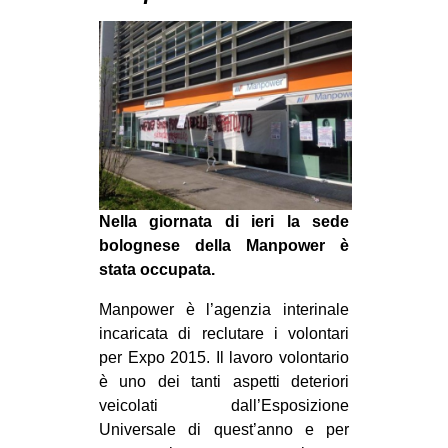
MILANO
MOBILITAZIONI
SPAZI
SPORT POPOLARE
MOVIMENTI
AMBIENTE
Nella giornata di ieri la sede
ANTIFASCISMO
bolognese della Manpower è
DIRITTO ALL’ABITARE
stata occupata.
GENERI
Manpower è l’agenzia interinale
MIGRAZIONI
incaricata di reclutare i volontari
per Expo 2015. Il
lavoro volontario
PRECARIATO
è uno dei tanti aspetti deteriori
REPRESSIONE
veicolati dall’Esposizione
STUDENTI
Universale di quest’anno e per