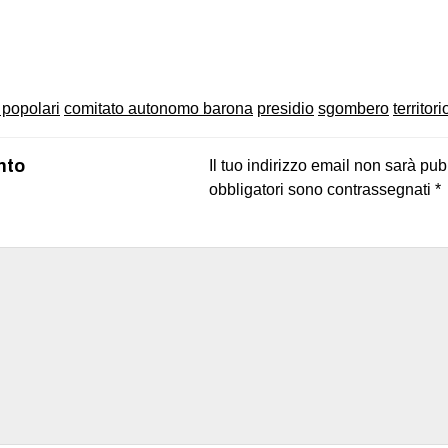
on
book
uesky
 popolari
comitato autonomo barona
presidio
sgombero
territori
nto
Il tuo indirizzo email non sarà pub
obbligatori sono contrassegnati
*