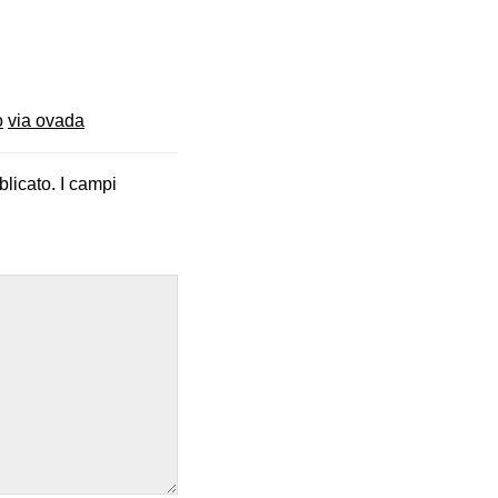
o
via ovada
blicato.
I campi