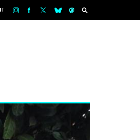
in
Fb
tw
bsky
ms
SEARCH
TI