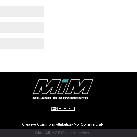
Creative Commons Attribution-NonCommercial-
ShareAlike 2.5 Generic License.