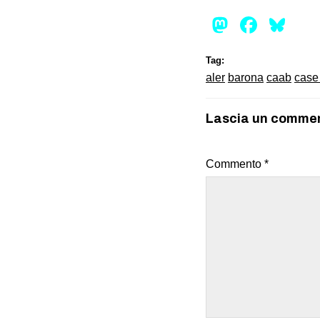
Mastod
Face
Bl
Tag:
aler
barona
caab
case
Lascia un comme
Commento
*