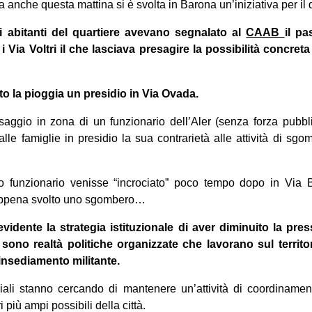
nche questa mattina si è svolta in Barona un’iniziativa per il di
gli abitanti del quartiere avevano segnalato al
CAAB
il pa
 Via Voltri il che lasciava presagire la possibilità concreta
tto la pioggia un presidio in Via Ovada.
saggio in zona di un funzionario dell’Aler (senza forza pubbl
 alle famiglie in presidio la sua contrarietà alle attività di sg
o funzionario venisse “incrociato” poco tempo dopo in Via 
appena svolto uno sgombero…
idente la strategia istituzionale di aver diminuito la pre
 sono realtà politiche organizzate che lavorano sul territ
insediamento militante.
toriali stanno cercando di mantenere un’attività di coordiname
i più ampi possibili della città.