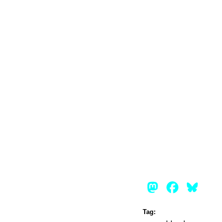
Mastod
Face
Bl
Tag: