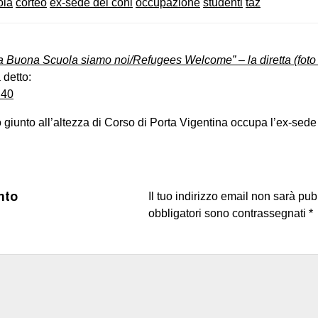
ola
corteo
ex-sede del coni
occupazione
studenti
taz
a Buona Scuola siamo noi/Refugees Welcome” – la diretta (foto
 detto:
:40
eo giunto all’altezza di Corso di Porta Vigentina occupa l’ex-sed
nto
Il tuo indirizzo email non sarà pub
obbligatori sono contrassegnati
*