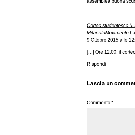
assemblea
buona scu
Corteo studentesco “L
MilanoInMovimento
ha
9 Ottobre 2015 alle 12
[…] Ore 12,00: il cort
Rispondi
Lascia un comme
Commento
*