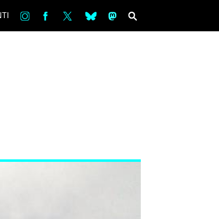
in
Fb
tw
bsky
ms
SEARCH
TI