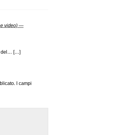
 e video) —
e del… […]
blicato.
I campi