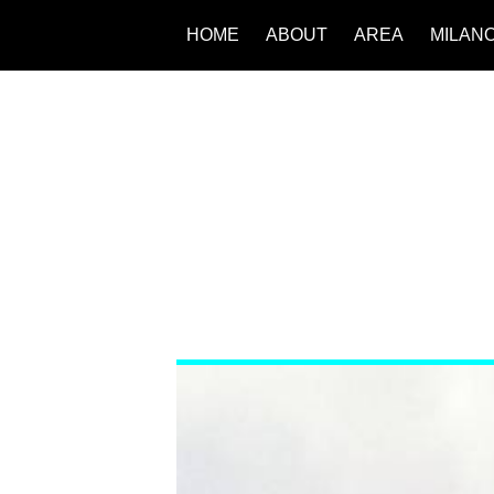
HOME
ABOUT
AREA
MILAN