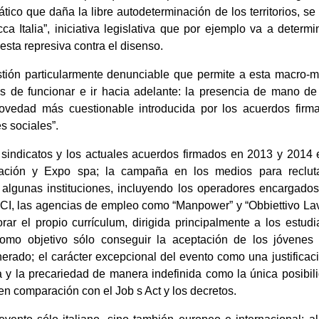
rático que daña la libre autodeterminación de los territorios, s
ca Italia”, iniciativa legislativa que por ejemplo va a deter
sta represiva contra el disenso.
ión particularmente denunciable que permite a esta macro-m
s de funcionar e ir hacia adelante: la presencia de mano de
 novedad más cuestionable introducida por los acuerdos firm
s sociales”.
 sindicatos y los actuales acuerdos firmados en 2013 y 2014 
ación y Expo spa; la campaña en los medios para reclutar
algunas instituciones, incluyendo los operadores encargados
I, las agencias de empleo como “Manpower” y “Obbiettivo Lavoro
rar el propio currículum, dirigida principalmente a los estud
e como objetivo sólo conseguir la aceptación de los jóvenes
nerado; el carácter excepcional del evento como una justificac
 y la precariedad de manera indefinida como la única posibili
 en comparación con el Job s Act y los decretos.