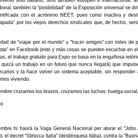
ento sólo italiano, sino también europeo e internacional: al
boral, también la “posibilidad” de la Exposición universal se dir
dentificada con el acrónimo NEET, pues como inactiva y desi
rapada” por los viejos derechos sindicales que, de hecho, serí
idad de “viajar por el mundo” y “hacer amigos” con miles de p
sta” en Facebook (esto y más cosas se pueden escuchar en e
as, el trabajo gratuito para Expo se basa en la engañosa retór
(y quizá un trabajo en un futuro que nunca llegará) que impul
ecarios y la hace volver un sistema aceptable, sin responder 
amos viviendo.
embre cruzamos los brazos, cruzamos las luchas: huelga socia
po
bre hi haurà la Vaga General Nacional per aturar el “Jobs Act”
tat, el decret “Sblocca Italia” (desbloqueja Itàlia), contra la “Bu