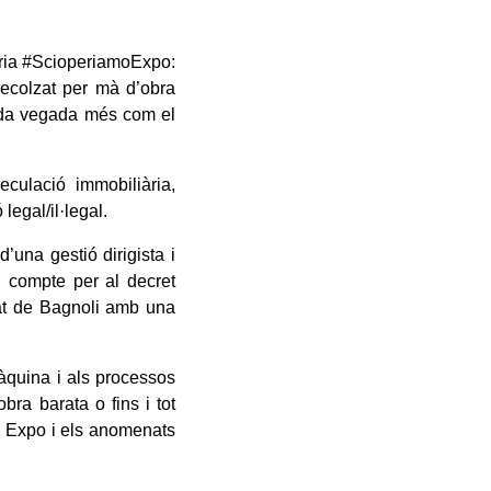
tòria #ScioperiamoExpo:
recolzat per mà d’obra
cada vegada més com el
eculació immobiliària,
 legal/il·legal.
’una gestió dirigista i
en compte per al decret
onat de Bagnoli amb una
àquina i als processos
ra barata o fins i tot
re Expo i els anomenats