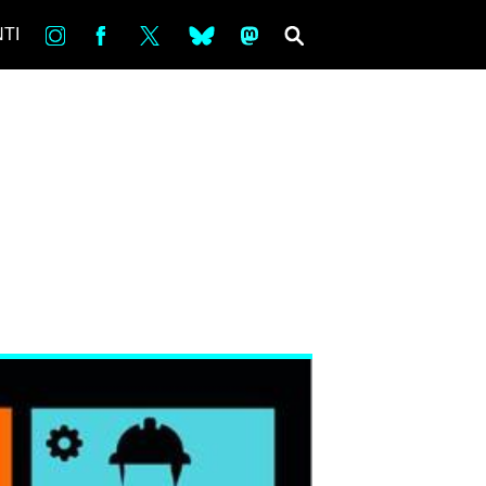
in
Fb
tw
bsky
ms
SEARCH
TI