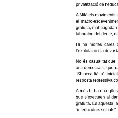
privatització de l’educ
A Milà els moviments s
el macro-esdeveniment
gratuïta, mal pagada 
laboratori del deute, d
Hi ha moltes cares de
l’explotació i la devasta
No és casualitat que, 
anti-democràtic que da
“Sblocca Itàlia”, inic
resposta repressiva co
A més hi ha una qüest
que s’executen al dar
gratuïta. És aquesta l
“interlocutors socials”.