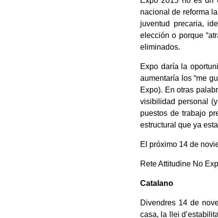
Expo 2015 no es un ev
nacional de reforma la
juventud precaria, i
elección o porque “at
eliminados.
Expo daría la oportun
aumentaría los “me gu
Expo). En otras palabr
visibilidad personal 
puestos de trabajo pr
estructural que ya est
El próximo 14 de novi
Rete Attitudine No Ex
Catalano
Divendres 14 de novem
casa, la llei d’estabili