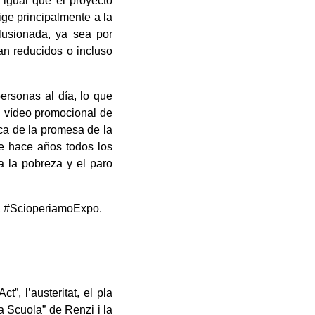
 igual que el proyecto
ige principalmente a la
lusionada, ya sea por
an reducidos o incluso
ersonas al día, lo que
l vídeo promocional de
ica de la promesa de la
se hace años todos los
a la pobreza y el paro
l, #ScioperiamoExpo.
, l’austeritat, el pla
ona Scuola” de Renzi i la