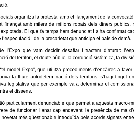
ació.
ocials organitza la protesta, amb el llançament de la convoca
 finançat amb milers de milions robats dels diners publics, 
i explotada. El que fa temps hem denunciat i s’ha confirmat 
e l’especulació i de la precarietat que anticipa el país de demà.
 l’Expo que vam decidir desafiar i tractem d’aturar: l’esp
ció del territori, el deute públic, la corrupció sistèmica, la divisió
“el model Expo”, que utilitza procediments d’encàrrec a favor d
nya la lliure autodeterminació dels territoris, s’hagi tingut 
iativa legislativa que per exemple va a determinar el comissi
ntra el dissens.
ió particularment denunciable que permet a aquesta macro-m
rere de funcionar i anar cap endavant: la presència de mà d’ob
a novetat més qüestionable introduïda pels acords signats ent