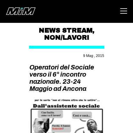
NEWS STREAM
,
NON/LAVORI
HOME
ABOUT
9 Mag , 2015
AREA
Operatori del Sociale
verso il 6° incontro
DEGENERAZIONE
nazionale. 23-24
GAZA FREESTYLE
Maggio ad Ancona
CSOA LAMBRETTA
MSM
STUDENTI TSUNAMI
ZAM