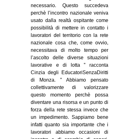
necessario. Questo succedeva
EVENTI
perchè l’incontro nazionale veniva
usato dalla realtà ospitante come
in
possibilità di mettere in contatto i
lavoratori del territorio con la rete
Fb
nazionale cosa che, come ovvio,
necessitava di molto tempo per
tw
l’ascolto delle diverse situazioni
bsky
lavorative e di lotta ” racconta
Cinzia degli EducatoriSenzaDiritti
ms
di Monza. ” Abbiamo pensato
collettivamente di valorizzare
SEARCH
questo momento perchè possa
diventare una risorsa e un punto di
forza della rete stessa invece che
un impedimento. Sappiamo bene
infatti quanto sia importante che i
lavoratori abbiamo occasioni di