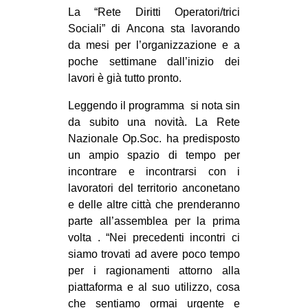
La “Rete Diritti Operatori/trici
CULTURE
Sociali” di Ancona sta lavorando
ARTE
da mesi per l’organizzazione e a
CINEMA
poche settimane dall’inizio dei
lavori è già tutto pronto.
MANIFESTI
Leggendo il programma si nota sin
MUSICA
da subito una novità. La Rete
RECENSIONI
Nazionale Op.Soc. ha predisposto
un ampio spazio di tempo per
INTERNAZIONALE
incontrare e incontrarsi con i
AFRICA
lavoratori del territorio anconetano
e delle altre città che prenderanno
AMERICHE
parte all’assemblea per la prima
ESTREMO ORIENTE
volta . “Nei precedenti incontri ci
EUROPA
siamo trovati ad avere poco tempo
per i ragionamenti attorno alla
MEDIO ORIENTE
piattaforma e al suo utilizzo, cosa
MONDO
che sentiamo ormai urgente e