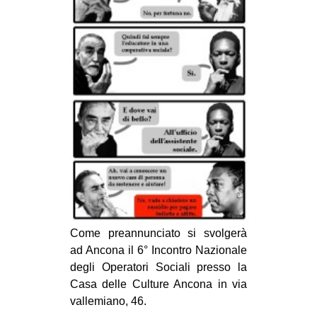
MILANO
MOBILITAZIONI
SPAZI
SPORT POPOLARE
MOVIMENTI
AMBIENTE
ANTIFASCISMO
DIRITTO ALL’ABITARE
GENERI
MIGRAZIONI
Come preannunciato si svolgerà
ad Ancona il 6° Incontro Nazionale
PRECARIATO
degli Operatori Sociali presso la
REPRESSIONE
Casa delle Culture Ancona in via
vallemiano, 46.
STUDENTI