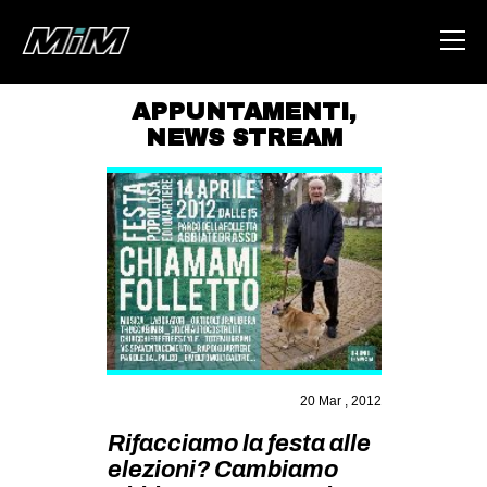
APPUNTAMENTI
,
NEWS STREAM
HOME
ABOUT
AREA
DEGENERAZIONE
GAZA FREESTYLE
CSOA LAMBRETTA
MSM
20 Mar , 2012
STUDENTI TSUNAMI
Rifacciamo la festa alle
ZAM
elezioni? Cambiamo