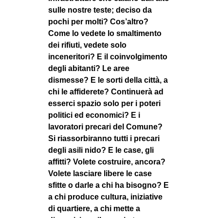
sulle nostre teste; deciso da
EVENTI
pochi per molti? Cos’altro?
Come lo vedete lo smaltimento
in
dei rifiuti, vedete solo
Fb
inceneritori? E il coinvolgimento
degli abitanti? Le aree
tw
dismesse? E le sorti della città, a
chi le affiderete? Continuerà ad
bsky
esserci spazio solo per i poteri
politici ed economici? E i
ms
lavoratori precari del Comune?
Si riassorbiranno tutti i precari
SEARCH
degli asili nido? E le case, gli
affitti? Volete costruire, ancora?
Volete lasciare libere le case
sfitte o darle a chi ha bisogno? E
a chi produce cultura, iniziative
di quartiere, a chi mette a