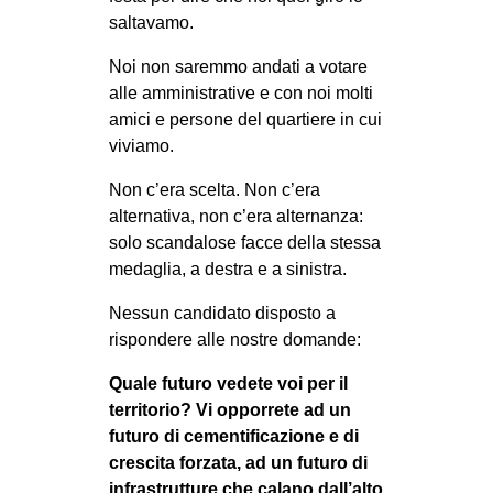
CULTURE
saltavamo.
ARTE
Noi non saremmo andati a votare
alle amministrative e con noi molti
CINEMA
amici e persone del quartiere in cui
MANIFESTI
viviamo.
MUSICA
Non c’era scelta. Non c’era
RECENSIONI
alternativa, non c’era alternanza:
solo scandalose facce della stessa
INTERNAZIONALE
medaglia, a destra e a sinistra.
AFRICA
Nessun candidato disposto a
AMERICHE
rispondere alle nostre domande:
ESTREMO ORIENTE
Quale futuro vedete voi per il
EUROPA
territorio? Vi opporrete ad un
futuro di cementificazione e di
MEDIO ORIENTE
crescita forzata, ad un futuro di
MONDO
infrastrutture che calano dall’alto