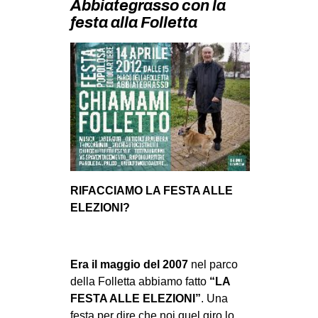
Abbiategrasso con la
MILANO
festa alla Folletta
MOBILITAZIONI
SPAZI
SPORT POPOLARE
MOVIMENTI
AMBIENTE
ANTIFASCISMO
DIRITTO ALL’ABITARE
RIFACCIAMO LA FESTA ALLE
GENERI
ELEZIONI?
MIGRAZIONI
PRECARIATO
Era il maggio del 2007
nel parco
REPRESSIONE
della Folletta abbiamo fatto
“LA
FESTA ALLE ELEZIONI”
. Una
STUDENTI
festa per dire che noi quel giro lo