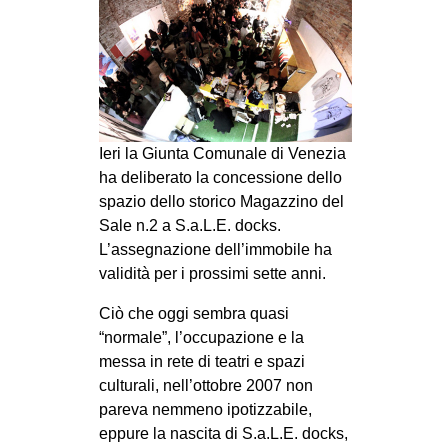
MILANO
MOBILITAZIONI
SPAZI
SPORT POPOLARE
Ieri la Giunta Comunale di Venezia
MOVIMENTI
ha deliberato la concessione dello
AMBIENTE
spazio dello storico Magazzino del
ANTIFASCISMO
Sale n.2 a S.a.L.E. docks.
L’assegnazione dell’immobile ha
DIRITTO ALL’ABITARE
validità per i prossimi sette anni.
GENERI
Ciò che oggi sembra quasi
MIGRAZIONI
“normale”, l’occupazione e la
PRECARIATO
messa in rete di teatri e spazi
culturali, nell’ottobre 2007 non
REPRESSIONE
pareva nemmeno ipotizzabile,
STUDENTI
eppure la nascita di S.a.L.E. docks,