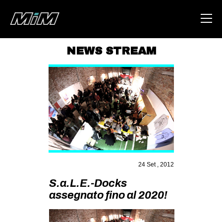
NEWS STREAM
HOME
ABOUT
AREA
DEGENERAZIONE
GAZA FREESTYLE
CSOA LAMBRETTA
24 Set , 2012
MSM
S.a.L.E.-Docks
STUDENTI TSUNAMI
assegnato fino al 2020!
ZAM