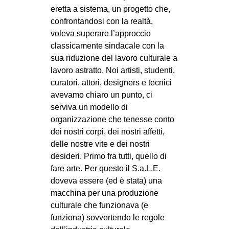
eretta a sistema, un progetto che,
EVENTI
confrontandosi con la realtà,
voleva superare l’approccio
in
classicamente sindacale con la
sua riduzione del lavoro culturale a
Fb
lavoro astratto. Noi artisti, studenti,
tw
curatori, attori, designers e tecnici
avevamo chiaro un punto, ci
bsky
serviva un modello di
organizzazione che tenesse conto
ms
dei nostri corpi, dei nostri affetti,
delle nostre vite e dei nostri
SEARCH
desideri. Primo fra tutti, quello di
fare arte. Per questo il S.a.L.E.
doveva essere (ed è stata) una
macchina per una produzione
culturale che funzionava (e
funziona) sovvertendo le regole