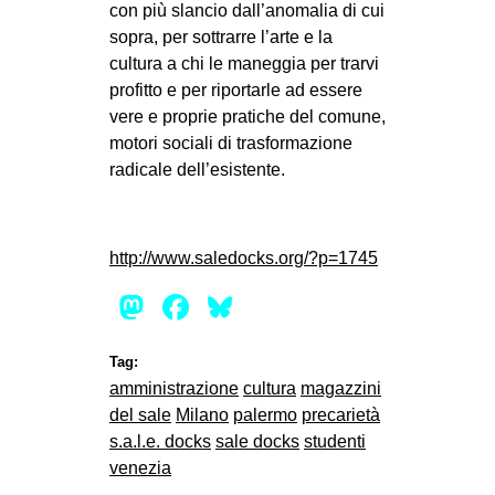
con più slancio dall’anomalia di cui
sopra, per sottrarre l’arte e la
cultura a chi le maneggia per trarvi
profitto e per riportarle ad essere
vere e proprie pratiche del comune,
motori sociali di trasformazione
radicale dell’esistente.
http://www.saledocks.org/?p=1745
Mastodon
Facebook
Bluesky
Tag:
amministrazione
cultura
magazzini
del sale
Milano
palermo
precarietà
s.a.l.e. docks
sale docks
studenti
venezia