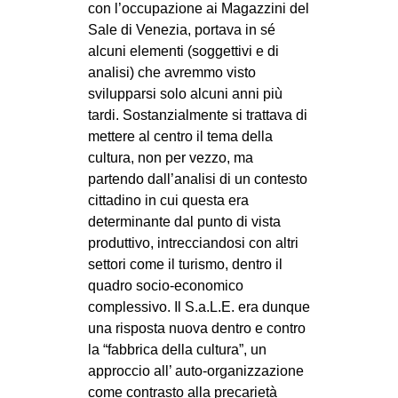
con l’occupazione ai Magazzini del
CULTURE
Sale di Venezia, portava in sé
ARTE
alcuni elementi (soggettivi e di
analisi) che avremmo visto
CINEMA
svilupparsi solo alcuni anni più
MANIFESTI
tardi. Sostanzialmente si trattava di
mettere al centro il tema della
MUSICA
cultura, non per vezzo, ma
RECENSIONI
partendo dall’analisi di un contesto
cittadino in cui questa era
INTERNAZIONALE
determinante dal punto di vista
AFRICA
produttivo, intrecciandosi con altri
settori come il turismo, dentro il
AMERICHE
quadro socio-economico
ESTREMO ORIENTE
complessivo. Il S.a.L.E. era dunque
EUROPA
una risposta nuova dentro e contro
la “fabbrica della cultura”, un
MEDIO ORIENTE
approccio all’ auto-organizzazione
MONDO
come contrasto alla precarietà