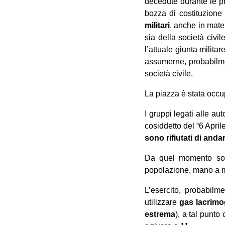
decedute durante le pr
bozza di costituzione 
militari
, anche in mate
sia della società civi
l’attuale giunta militar
assumerne, probabilment
società civile.
La piazza è stata occu
I gruppi legati alle au
cosiddetto del “6 Aprile
sono rifiutati di anda
Da quel momento sono
popolazione, mano a ma
L’esercito, probabilm
utilizzare
gas lacrimog
estrema
), a tal punto