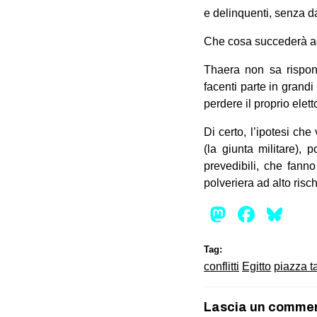
e delinquenti, senza da
Che cosa succederà 
Thaera non sa rispond
facenti parte in grandi
perdere il proprio elett
Di certo, l’ipotesi ch
(la giunta militare),
prevedibili, che fann
polveriera ad alto risch
Mastod
Face
Bl
Tag:
conflitti
Egitto
piazza ta
Lascia un comme