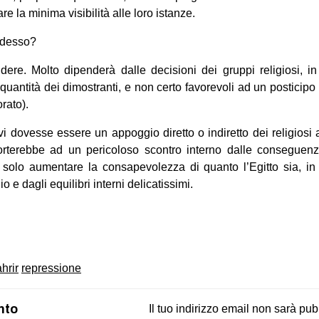
re la minima visibilità alle loro istanze.
adesso?
ere. Molto dipenderà dalle decisioni dei gruppi religiosi,
 quantità dei dimostranti, e non certo favorevoli ad un posticipo
orato).
e vi dovesse essere un appoggio diretto o indiretto dei religiosi
 porterebbe ad un pericoloso scontro interno dalle consegu
o solo aumentare la consapevolezza di quanto l’Egitto sia, 
io e dagli equilibri interni delicatissimi.
on
book
uesky
hrir
repressione
nto
Il tuo indirizzo email non sarà pub