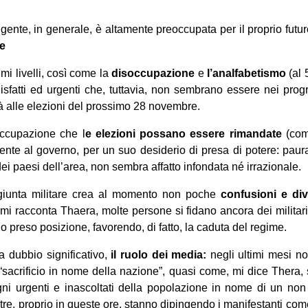
gente, in generale, è altamente preoccupata per il proprio futu
te
imi livelli, così come la
disoccupazione
e
l’analfabetismo
(al 
disfatti ed urgenti che, tuttavia, non sembrano essere nei pro
rà alle elezioni del prossimo 28 novembre.
ccupazione che l
e elezioni possano essere rimandate
(com
mente al governo, per un suo desiderio di presa di potere: paur
 dei paesi dell’area, non sembra affatto infondata né irrazionale.
la giunta militare crea al momento non poche
confusioni e div
 mi racconta Thaera, molte persone si fidano ancora dei militari
 preso posizione, favorendo, di fatto, la caduta del regime.
a dubbio significativo,
il ruolo dei media:
negli ultimi mesi no
l “sacrificio in nome della nazione”, quasi come, mi dice Thera, 
ni urgenti e inascoltati della popolazione in nome di un non 
tre, proprio in queste ore, stanno dipingendo i manifestanti come de