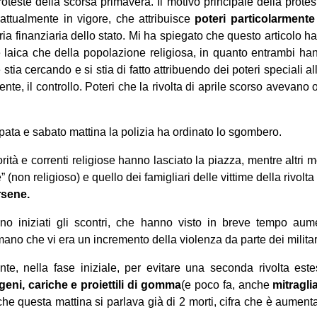
oteste della scorsa primavera. Il motivo principale della protest
attualmente in vigore, che attribuisce
poteri particolarmente 
ria finanziaria dello stato. Mi ha spiegato che questo articolo h
le laica che della popolazione religiosa, in quanto entrambi h
e stia cercando e si stia di fatto attribuendo dei poteri speciali al
e, il controllo. Poteri che la rivolta di aprile scorso avevano ot
pata e sabato mattina la polizia ha ordinato lo sgombero.
torità e correnti religiose hanno lasciato la piazza, mentre altri m
” (non religioso) e quello dei famigliari delle vittime della rivol
rsene.
 iniziati gli scontri, che hanno visto in breve tempo aume
no che vi era un incremento della violenza da parte dei militar
ente, nella fase iniziale, per evitare una seconda rivolta est
eni, cariche e proiettili di gomma
(e poco fa, anche
mitragli
 che questa mattina si parlava già di 2 morti, cifra che è aumenta