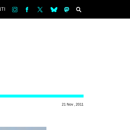
in
Fb
tw
bsky
ms
SEARCH
TI
21 Nov , 2011