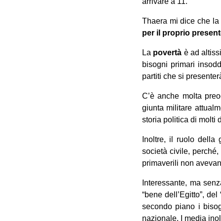
arrivare a 11.
Thaera mi dice che la 
per il proprio presen
La
povertà
è ad altiss
bisogni primari insod
partiti che si presente
C’è anche molta preo
giunta militare attual
storia politica di molti
Inoltre, il ruolo del
società civile, perché,
primaverili non avevano
Interessante, ma senz
“bene dell’Egitto”, de
secondo piano i bisog
nazionale. I media inol