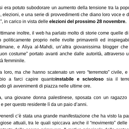
 si era potuto subodorare un aumento della tensione tra la po
elezioni, e una serie di provvedimenti che diano loro voce e diri
 in carico in vista delle
elezioni del prossimo
28 novembre.
ettimane inoltre, il web ha parlato molto di storie come quelle d
o politicamente proprio nelle rivolte primaverili ed inspiegab
ttimane, e Aliya al-Mahdi, un’altra giovanissima blogger che 
buon costume” portato avanti anche dalle autorità, attraverso u
tà femminile.
ra loro, ma che hanno scatenato un vero “terremoto” civile, e
io a farci capire quanto
instabile e scivoloso
sia il terr
do gli avvenimenti di piazza nelle ultime ore.
ra, una giovane donna palestinese, sposata con un ragazzo
o e per questo residente lì da un paio d’anni.
enerdì c’è stata una grande manifestazione che ha visto la pa
ligiose attuali, tra le quali spiccava anche il “movimento” dell