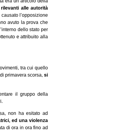
a era un articolo della
rilevanti alle autorità
a causato l’opposizione
anno avuto la prova che
l’interno dello stato per
tenuto e attribuito alla
ovimenti, tra cui quello
ta di primavera scorsa,
si
ntare il gruppo della
i.
esa, non ha esitato ad
atrici, ed una violenza
ta di ora in ora fino ad