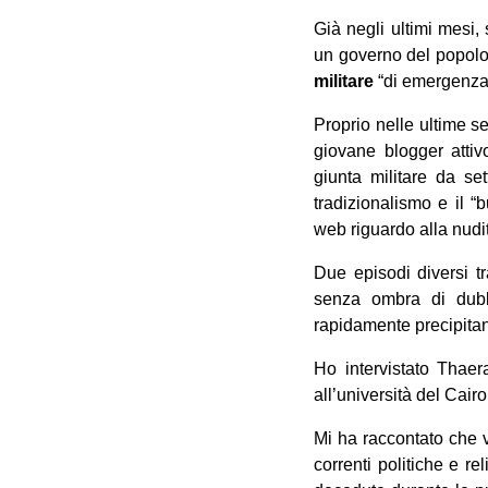
Già negli ultimi mesi,
un governo del popolo, 
militare
“di emergenza”,
Proprio nelle ultime s
giovane blogger attiv
giunta militare da se
tradizionalismo e il “
web riguardo alla nudi
Due episodi diversi t
senza ombra di dubb
rapidamente precipitan
Ho intervistato Thae
all’università del Cair
Mi ha raccontato che v
correnti politiche e re