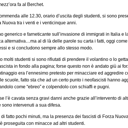
ezz’ora fa al Berchet.
Commenda alle 12.30, orario d’uscita degli studenti, si sono pres
 Nuova tra i venti e i venticinque anni.
no generico e farneticante sull’invasione di immigrati in Italia e
 alternativa…ma al di là delle parole su carta i fatti, oggi come 
essi e si concludono sempre allo stesso modo.
o molti studenti si sono rifiutati di prendere il volantino o lo g
ascista in fondo alla pagina; forse questo non è andato giù ai for
ntinaggio era l’ennesimo pretesto per minacciare ed aggredire
lle scuole, fatto sta che ad un certo punto i neofascisti hanno ag
andolo come “ebreo” e colpendolo con schiaffi e pugni.
se l’è cavata senza gravi danni anche grazie all’intervento di altr
e sono intervenuti a sua difesa.
di fatto pochi minuti, ma la presenza dei fascisti di Forza Nuo
è proseguita con minacce ad altri studenti.