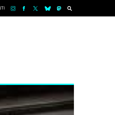
in
Fb
tw
bsky
ms
SEARCH
TI