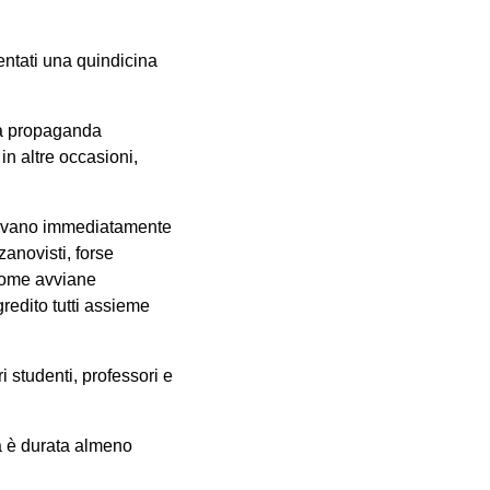
entati una quindicina
 la propaganda
in altre occasioni,
ettavano immediatamente
zanovisti, forse
 come avviane
gredito tutti assieme
i studenti, professori e
va è durata almeno