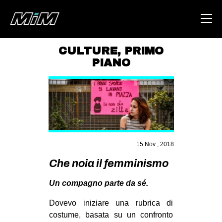
CULTURE
,
PRIMO
PIANO
HOME
ABOUT
AREA
DEGENERAZIONE
GAZA FREESTYLE
15 Nov , 2018
CSOA LAMBRETTA
Che noia il femminismo
MSM
Un compagno parte da sé.
STUDENTI TSUNAMI
Dovevo iniziare una rubrica di
ZAM
costume, basata su un confronto