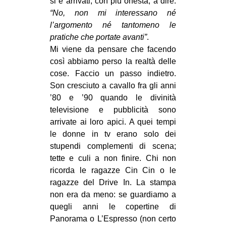
si è arrivati, con più onestà, a dire:
“No, non mi interessano né
l’argomento né tantomeno le
pratiche che portate avanti”
.
Mi viene da pensare che facendo
così abbiamo perso la realtà delle
cose. Faccio un passo indietro.
Son cresciuto a cavallo fra gli anni
’80 e ’90 quando le divinità
televisione e pubblicità sono
arrivate ai loro apici. A quei tempi
le donne in tv erano solo dei
stupendi complementi di scena;
tette e culi a non finire. Chi non
ricorda le ragazze Cin Cin o le
ragazze del Drive In. La stampa
non era da meno: se guardiamo a
quegli anni le copertine di
Panorama o L’Espresso (non certo