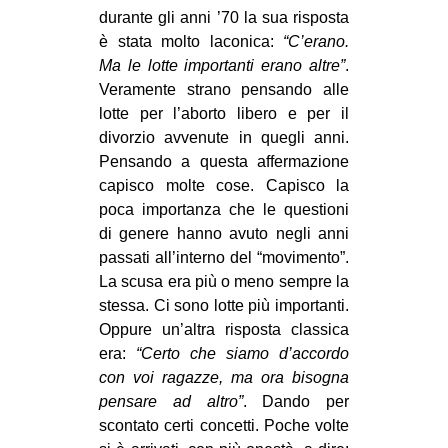
durante gli anni ’70 la sua risposta
EVENTI
è stata molto laconica:
“C’erano.
Ma le lotte importanti erano altre”
.
in
Veramente strano pensando alle
lotte per l’aborto libero e per il
Fb
divorzio avvenute in quegli anni.
tw
Pensando a questa affermazione
capisco molte cose. Capisco la
bsky
poca importanza che le questioni
di genere hanno avuto negli anni
ms
passati all’interno del “movimento”.
La scusa era più o meno sempre la
SEARCH
stessa. Ci sono lotte più importanti.
Oppure un’altra risposta classica
era:
“Certo che siamo d’accordo
con voi ragazze, ma ora bisogna
pensare ad altro”
. Dando per
scontato certi concetti. Poche volte