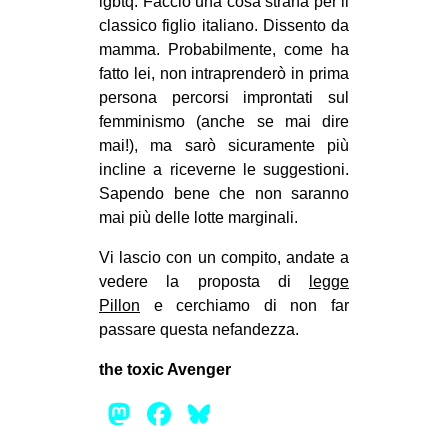
lgbtq. Faccio una cosa strana per il
classico figlio italiano. Dissento da
mamma. Probabilmente, come ha
fatto lei, non intraprenderò in prima
persona percorsi improntati sul
femminismo (anche se mai dire
mai!), ma sarò sicuramente più
incline a riceverne le suggestioni.
Sapendo bene che non saranno
mai più delle lotte marginali.
Vi lascio con un compito, andate a
vedere la proposta di
legge
Pillon
e cerchiamo di non far
passare questa nefandezza.
the toxic Avenger
Mastodon
Facebook
Bluesky