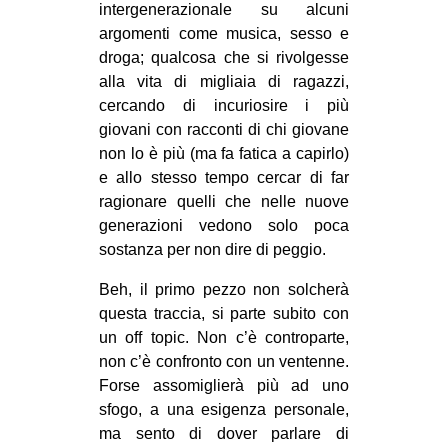
intergenerazionale su alcuni
MILANO
argomenti come musica, sesso e
MOBILITAZIONI
droga; qualcosa che si rivolgesse
SPAZI
alla vita di migliaia di ragazzi,
cercando di incuriosire i più
SPORT POPOLARE
giovani con racconti di chi giovane
non lo è più (ma fa fatica a capirlo)
MOVIMENTI
e allo stesso tempo cercar di far
AMBIENTE
ragionare quelli che nelle nuove
ANTIFASCISMO
generazioni vedono solo poca
sostanza per non dire di peggio.
DIRITTO ALL’ABITARE
Beh, il primo pezzo non solcherà
GENERI
questa traccia, si parte subito con
MIGRAZIONI
un off topic. Non c’è controparte,
PRECARIATO
non c’è confronto con un ventenne.
Forse assomiglierà più ad uno
REPRESSIONE
sfogo, a una esigenza personale,
STUDENTI
ma sento di dover parlare di