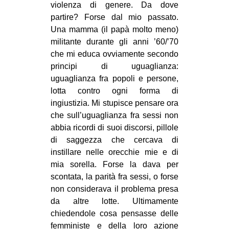
violenza di genere. Da dove
CULTURE
partire? Forse dal mio passato.
ARTE
Una mamma (il papà molto meno)
militante durante gli anni ’60/’70
CINEMA
che mi educa ovviamente secondo
MANIFESTI
principi di uguaglianza:
uguaglianza fra popoli e persone,
MUSICA
lotta contro ogni forma di
RECENSIONI
ingiustizia. Mi stupisce pensare ora
che sull’uguaglianza fra sessi non
INTERNAZIONALE
abbia ricordi di suoi discorsi, pillole
AFRICA
di saggezza che cercava di
instillare nelle orecchie mie e di
AMERICHE
mia sorella. Forse la dava per
ESTREMO ORIENTE
scontata, la parità fra sessi, o forse
EUROPA
non considerava il problema presa
da altre lotte. Ultimamente
MEDIO ORIENTE
chiedendole cosa pensasse delle
MONDO
femministe e della loro azione