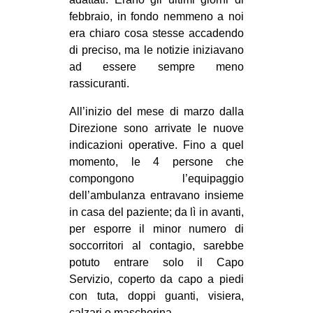
febbraio, in fondo nemmeno a noi
EVENTI
era chiaro cosa stesse accadendo
in
di preciso, ma le notizie iniziavano
ad essere sempre meno
Fb
rassicuranti.
All’inizio del mese di marzo dalla
tw
Direzione sono arrivate le nuove
bsky
indicazioni operative. Fino a quel
momento, le 4 persone che
ms
compongono l’equipaggio
dell’ambulanza entravano insieme
SEARCH
in casa del paziente; da lì in avanti,
per esporre il minor numero di
soccorritori al contagio, sarebbe
potuto entrare solo il Capo
Servizio, coperto da capo a piedi
con tuta, doppi guanti, visiera,
calzari e mascherina.