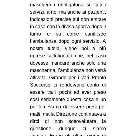
mascherina obbligatoria su tutti i
CULTURE
servizi, a noi ma anche ai pazienti,
ARTE
indicazioni precise sul non entrare
in casa con la divisa sporca dopo il
CINEMA
turno e su come sanificare
MANIFESTI
l’ambulanza dopo ogni servizio. A
MUSICA
nostra tutela, viene poi a più
riprese sottolineato che, nel caso
RECENSIONI
dovesse mancare anche solo una
INTERNAZIONALE
mascherina, l’ambulanza non verrà
attivata. Girando per i vari Pronto
AFRICA
Soccorso ci rendevamo conto di
AMERICHE
essere tra i pochi ad aver preso
così seriamente questa cosa e un
ESTREMO ORIENTE
po’ temevamo di essere presi per
EUROPA
matti, ma la Direzione continuava a
dirci di non sottovalutare la
MEDIO ORIENTE
questione, dunque ci siamo
MONDO
adattati. Erano gli ultimi giorni di