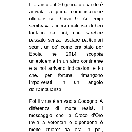
MILANO
Era ancora il 30 gennaio quando è
arrivata la prima comunicazione
MOBILITAZIONI
ufficiale sul Covid19. Ai tempi
SPAZI
sembrava ancora qualcosa di ben
lontano da noi, che sarebbe
SPORT POPOLARE
passato senza lasciare particolari
MOVIMENTI
segni, un po’ come era stato per
Ebola, nel 2014: scoppia
AMBIENTE
un’epidemia in un altro continente
ANTIFASCISMO
e a noi arrivano indicazioni e kit
che, per fortuna, rimangono
DIRITTO ALL’ABITARE
impolverati in un angolo
GENERI
dell’ambulanza.
MIGRAZIONI
Poi il virus è arrivato a Codogno. A
PRECARIATO
differenza di molte realtà, il
messaggio che la Croce d’Oro
REPRESSIONE
invia a volontari e dipendenti è
STUDENTI
molto chiaro: da ora in poi,