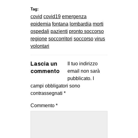
Tag:
covid
covid19
emergenza
epidemia
fontana
lombardia
morti
ospedali
pazienti
pronto soccorso
regione
soccorritori
soccorso
virus
volontari
Lascia un
Il tuo indirizzo
commento
email non sarà
pubblicato.
I
campi obbligatori sono
contrassegnati
*
Commento
*