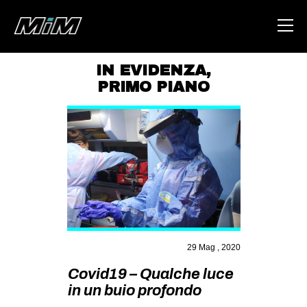
IN EVIDENZA
,
PRIMO PIANO
HOME
ABOUT
AREA
DEGENERAZIONE
GAZA FREESTYLE
CSOA LAMBRETTA
MSM
29 Mag , 2020
STUDENTI TSUNAMI
Covid19 – Qualche luce
ZAM
in un buio profondo