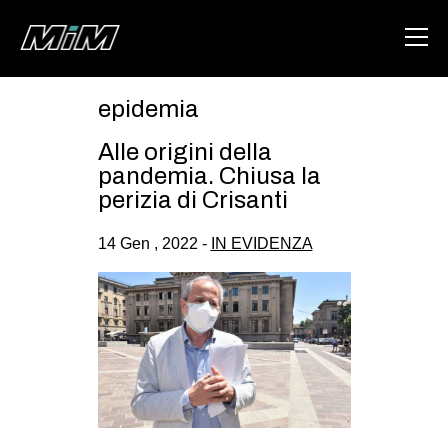
epidemia
HOME
Alle origini della
ABOUT
pandemia. Chiusa la
perizia di Crisanti
AREA
14 Gen , 2022 -
IN EVIDENZA
DEGENERAZIONE
GAZA FREESTYLE
CSOA LAMBRETTA
MSM
STUDENTI TSUNAMI
ZAM