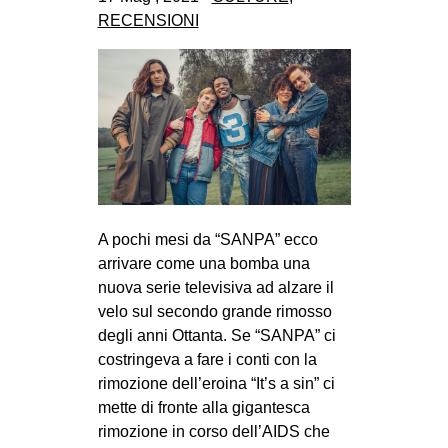
CULTURE
RECENSIONI
ARTE
CINEMA
MANIFESTI
MUSICA
RECENSIONI
INTERNAZIONALE
A pochi mesi da “SANPA” ecco
arrivare come una bomba una
AFRICA
nuova serie televisiva ad alzare il
AMERICHE
velo sul secondo grande rimosso
ESTREMO ORIENTE
degli anni Ottanta. Se “SANPA” ci
costringeva a fare i conti con la
EUROPA
rimozione dell’eroina “It’s a sin” ci
MEDIO ORIENTE
mette di fronte alla gigantesca
rimozione in corso dell’AIDS che
MONDO