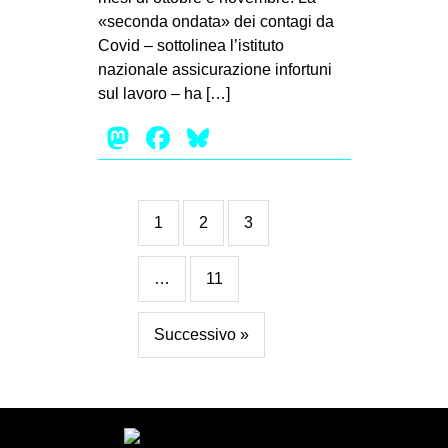
«seconda ondata» dei contagi da
Covid – sottolinea l’istituto
nazionale assicurazione infortuni
sul lavoro – ha […]
Mastodon
Facebook
Bluesky
1
2
3
…
11
Successivo »