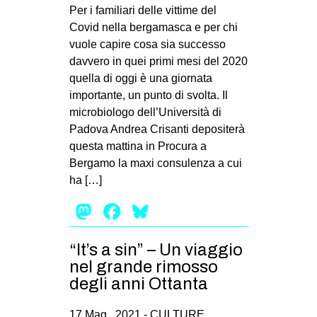
MILANO
Per i familiari delle vittime del
Covid nella bergamasca e per chi
MOBILITAZIONI
vuole capire cosa sia successo
SPAZI
davvero in quei primi mesi del 2020
quella di oggi è una giornata
SPORT POPOLARE
importante, un punto di svolta. Il
MOVIMENTI
microbiologo dell’Università di
Padova Andrea Crisanti depositerà
AMBIENTE
questa mattina in Procura a
ANTIFASCISMO
Bergamo la maxi consulenza a cui
ha […]
DIRITTO ALL’ABITARE
Mastodon
Facebook
Bluesky
GENERI
MIGRAZIONI
“It’s a sin” – Un viaggio
PRECARIATO
nel grande rimosso
REPRESSIONE
degli anni Ottanta
STUDENTI
17 Mag , 2021 -
CULTURE
,