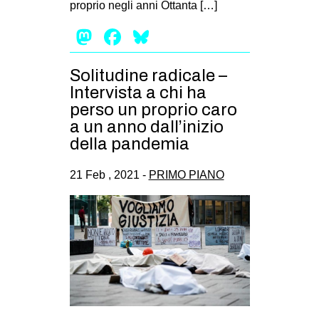
proprio negli anni Ottanta […]
EVENTI
Mastodon
Facebook
Bluesky
in
Solitudine radicale –
Fb
Intervista a chi ha
perso un proprio caro
tw
a un anno dall’inizio
della pandemia
bsky
21 Feb , 2021 -
PRIMO PIANO
ms
SEARCH