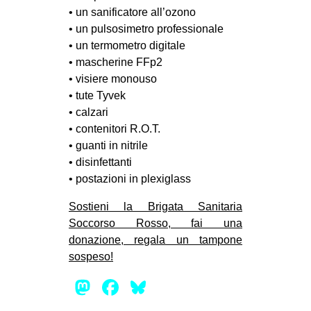
• un sanificatore all’ozono
EVENTI
• un pulsosimetro professionale
• un termometro digitale
in
• mascherine FFp2
• visiere monouso
Fb
• tute Tyvek
tw
• calzari
• contenitori R.O.T.
bsky
• guanti in nitrile
• disinfettanti
ms
• postazioni in plexiglass
SEARCH
Sostieni la Brigata Sanitaria
Soccorso Rosso, fai una
donazione, regala un tampone
sospeso!
Mastodon
Facebook
Bluesky