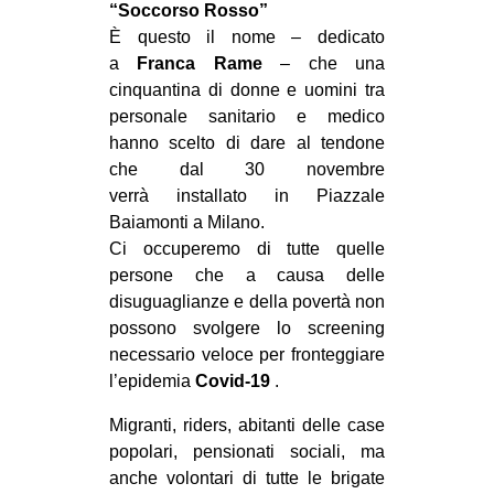
“Soccorso Rosso”
MILANO
È questo il nome – dedicato
MOBILITAZIONI
a
Franca Rame
– che una
SPAZI
cinquantina di donne e uomini tra
personale sanitario e medico
SPORT POPOLARE
hanno scelto di dare al tendone
che dal 30 novembre
MOVIMENTI
verrà installato in Piazzale
AMBIENTE
Baiamonti a Milano.
ANTIFASCISMO
Ci occuperemo di tutte quelle
persone che a causa delle
DIRITTO ALL’ABITARE
disuguaglianze e della povertà non
GENERI
possono svolgere lo screening
necessario veloce per fronteggiare
MIGRAZIONI
l’epidemia
Covid-19
.
PRECARIATO
Migranti, riders, abitanti delle case
REPRESSIONE
popolari, pensionati sociali, ma
STUDENTI
anche volontari di tutte le brigate