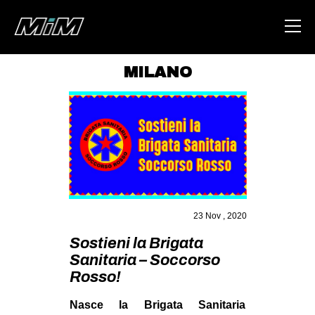
MILANO
HOME
ABOUT
AREA
DEGENERAZIONE
GAZA FREESTYLE
23 Nov , 2020
CSOA LAMBRETTA
Sostieni la Brigata
MSM
Sanitaria – Soccorso
STUDENTI TSUNAMI
Rosso!
ZAM
Nasce la Brigata Sanitaria