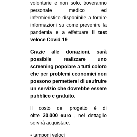
volontarie e non solo, troveranno
CULTURE
personale medico ed
ARTE
infermieristico disponibile a fornire
informazioni su come prevenire la
CINEMA
pandemia e a effettuare
il test
MANIFESTI
veloce Covid-19
.
MUSICA
Grazie alle donazioni, sarà
RECENSIONI
possibile realizzare uno
screening popolare a tutti coloro
INTERNAZIONALE
che per problemi economici non
AFRICA
possono permettersi di usufruire
un servizio che dovrebbe essere
AMERICHE
pubblico e gratuito.
ESTREMO ORIENTE
Il costo del progetto è di
EUROPA
oltre
20.000 euro
, nel dettaglio
MEDIO ORIENTE
servirà acquistare:
MONDO
• tamponi veloci