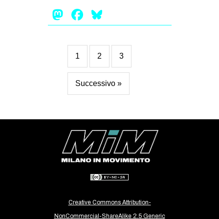
Mastodon
Facebook
Bluesky
1
2
3
Successivo »
Creative Commons Attribution-
NonCommercial-ShareAlike 2.5 Generic