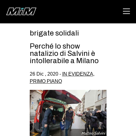
brigate solidali
HOME
Perché lo show
ABOUT
natalizio di Salvini è
intollerabile a Milano
AREA
26 Dic , 2020 -
IN EVIDENZA
,
DEGENERAZIONE
PRIMO PIANO
GAZA FREESTYLE
CSOA LAMBRETTA
MSM
STUDENTI TSUNAMI
ZAM