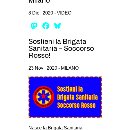
Milano
CULTURE
8 Dic , 2020 -
VIDEO
ARTE
Mastodon
Facebook
Bluesky
CINEMA
MANIFESTI
Sostieni la Brigata
MUSICA
Sanitaria – Soccorso
Rosso!
RECENSIONI
INTERNAZIONALE
23 Nov , 2020 -
MILANO
AFRICA
AMERICHE
ESTREMO ORIENTE
EUROPA
MEDIO ORIENTE
MONDO
Nasce la Brigata Sanitaria