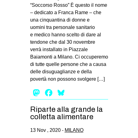
“Soccorso Rosso” È questo il nome
EVENTI
– dedicato a Franca Rame – che
una cinquantina di donne e
in
uomini tra personale sanitario
e medico hanno scelto di dare al
Fb
tendone che dal 30 novembre
verrà installato in Piazzale
tw
Baiamonti a Milano. Ci occuperemo
bsky
di tutte quelle persone che a causa
delle disuguaglianze e della
ms
povertà non possono svolgere […]
Mastodon
Facebook
Bluesky
SEARCH
Riparte alla grande la
colletta alimentare
13 Nov , 2020 -
MILANO