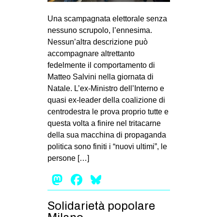
MILANO
Una scampagnata elettorale senza
MOBILITAZIONI
nessuno scrupolo, l’ennesima.
SPAZI
Nessun’altra descrizione può
accompagnare altrettanto
SPORT POPOLARE
fedelmente il comportamento di
MOVIMENTI
Matteo Salvini nella giornata di
Natale. L’ex-Ministro dell’Interno e
AMBIENTE
quasi ex-leader della coalizione di
ANTIFASCISMO
centrodestra le prova proprio tutte e
questa volta a finire nel tritacarne
DIRITTO ALL’ABITARE
della sua macchina di propaganda
GENERI
politica sono finiti i “nuovi ultimi”, le
MIGRAZIONI
persone […]
PRECARIATO
Mastodon
Facebook
Bluesky
REPRESSIONE
Solidarietà popolare
STUDENTI