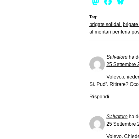
Mastod
Face
Bl
Tag:
brigate solidali
brigate
alimentari
periferia
pov
Salvatore
ha d
25 Settembre 2
Volevo.chieder
Si. Può”. Ritirare? Occ
Rispondi
Salvatore
ha d
25 Settembre 2
Volevo. Chiede