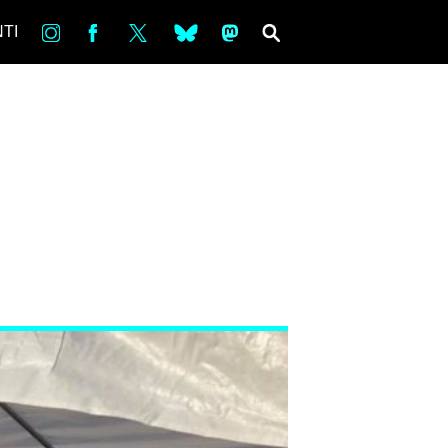
in
Fb
tw
bsky
ms
SEARCH
TI