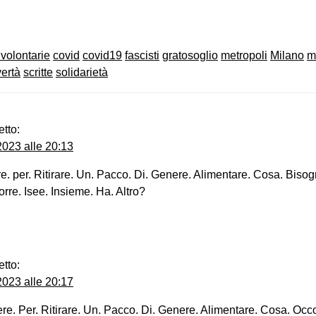
on
book
uesky
 volontarie
covid
covid19
fascisti
gratosoglio
metropoli
Milano
m
ertà
scritte
solidarietà
etto:
023 alle 20:13
e. per. Ritirare. Un. Pacco. Di. Genere. Alimentare. Cosa. Biso
orre. Isee. Insieme. Ha. Altro?
etto:
023 alle 20:17
re. Per. Ritirare. Un. Pacco. Di. Genere. Alimentare. Cosa. Occo