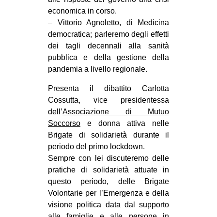
CULTURE
economica in corso.
– Vittorio Agnoletto, di Medicina
ARTE
democratica; parleremo degli effetti
CINEMA
dei tagli decennali alla sanità
pubblica e della gestione della
MANIFESTI
pandemia a livello regionale.
MUSICA
Presenta il dibattito Carlotta
RECENSIONI
Cossutta, vice presidentessa
INTERNAZIONALE
dell’
Associazione di Mutuo
Soccorso
e donna attiva nelle
AFRICA
Brigate di solidarietà durante il
AMERICHE
periodo del primo lockdown.
Sempre con lei discuteremo delle
ESTREMO ORIENTE
pratiche di solidarietà attuate in
EUROPA
questo periodo, delle Brigate
Volontarie per l’Emergenza e della
MEDIO ORIENTE
visione politica data dal supporto
MONDO
alle famiglie e alle persone in