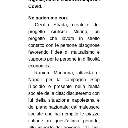
MILANO
Covid.
MOBILITAZIONI
Ne parleremo con:
SPAZI
– Cecilia Strada, creatrice del
progetto AiutArci Milano; un
SPORT POPOLARE
progetto che lavora in stretto
MOVIMENTI
contatto con le persone bisognose
favorendo l’idea di mutualismo e
AMBIENTE
supporto per le persone in difficoltà
ANTIFASCISMO
economica.
– Raniero Madonna, attivista di
DIRITTO ALL’ABITARE
Napoli per la campagna Stop
GENERI
Biocidio e presente nella realtà
MIGRAZIONI
sociale della citta; discuteremo con
lui della situazione napoletana e
PRECARIATO
del piano nazionale: dal malessere
REPRESSIONE
sociale che ha riempito le piazze
italiane in quest’ultimo periodo,
STUDENTI
alle risposte del governo alla crisi