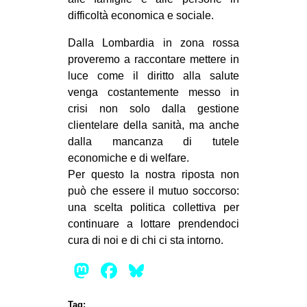
difficoltà economica e sociale.
EVENTI
Dalla Lombardia in zona rossa
in
proveremo a raccontare mettere in
luce come il diritto alla salute
Fb
venga costantemente messo in
crisi non solo dalla gestione
tw
clientelare della sanità, ma anche
bsky
dalla mancanza di tutele
economiche e di welfare.
ms
Per questo la nostra riposta non
può che essere il mutuo soccorso:
SEARCH
una scelta politica collettiva per
continuare a lottare prendendoci
cura di noi e di chi ci sta intorno.
Mastodon
Facebook
Bluesky
Tag: