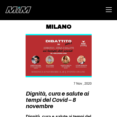
MILANO
HOME
ABOUT
AREA
DEGENERAZIONE
GAZA FREESTYLE
CSOA LAMBRETTA
7 Nov , 2020
MSM
Dignità, cura e salute ai
tempi del Covid – 8
STUDENTI TSUNAMI
novembre
ZAM
Dignità, cura e salute ai tempi del