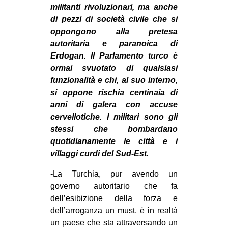
militanti rivoluzionari, ma anche
CULTURE
di pezzi di società civile che si
ARTE
oppongono alla pretesa
autoritaria e paranoica di
CINEMA
Erdogan. Il Parlamento turco è
MANIFESTI
ormai svuotato di qualsiasi
MUSICA
funzionalità e chi, al suo interno,
si oppone rischia centinaia di
RECENSIONI
anni di galera con accuse
cervellotiche. I militari sono gli
INTERNAZIONALE
stessi che bombardano
AFRICA
quotidianamente le città e i
AMERICHE
villaggi curdi del Sud-Est.
ESTREMO ORIENTE
-La Turchia, pur avendo un
governo autoritario che fa
EUROPA
dell’esibizione della forza e
MEDIO ORIENTE
dell’arroganza un must, è in realtà
MONDO
un paese che sta attraversando un