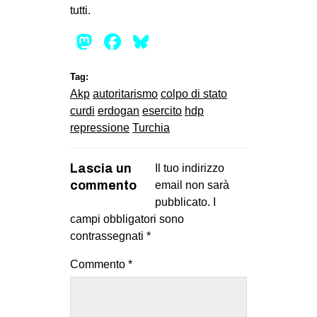
tutti.
Mastodon
Facebook
Bluesky
Tag:
Akp
autoritarismo
colpo di stato
curdi
erdogan
esercito
hdp
repressione
Turchia
Lascia un
Il tuo indirizzo
commento
email non sarà
pubblicato.
I
campi obbligatori sono
contrassegnati
*
Commento
*