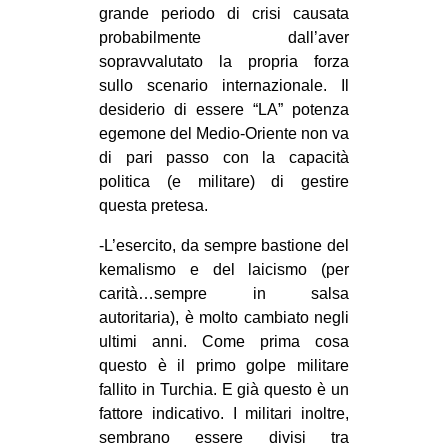
grande periodo di crisi causata
EVENTI
probabilmente dall’aver
sopravvalutato la propria forza
in
sullo scenario internazionale. Il
desiderio di essere “LA” potenza
Fb
egemone del Medio-Oriente non va
di pari passo con la capacità
tw
politica (e militare) di gestire
questa pretesa.
bsky
-L’esercito, da sempre bastione del
ms
kemalismo e del laicismo (per
carità…sempre in salsa
SEARCH
autoritaria), è molto cambiato negli
ultimi anni. Come prima cosa
questo è il primo golpe militare
fallito in Turchia. E già questo è un
fattore indicativo. I militari inoltre,
sembrano essere divisi tra