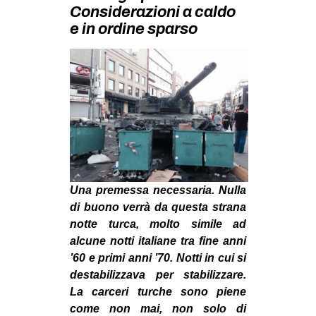
MILANO
Considerazioni a caldo
e in ordine sparso
MOBILITAZIONI
SPAZI
SPORT POPOLARE
MOVIMENTI
AMBIENTE
ANTIFASCISMO
DIRITTO ALL’ABITARE
Una premessa necessaria. Nulla
GENERI
di buono verrà da questa strana
notte turca, molto simile ad
MIGRAZIONI
alcune notti italiane tra fine anni
PRECARIATO
’60 e primi anni ’70. Notti in cui si
destabilizzava per stabilizzare.
REPRESSIONE
La carceri turche sono piene
STUDENTI
come non mai, non solo di