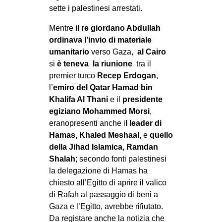
sette i palestinesi arrestati.
Mentre
il re giordano Abdullah
ordinava l’invio di materiale
umanitario
verso Gaza,
al Cairo
si
è teneva la riunione
tra il
premier turco
Recep Erdogan
,
l’
emiro del Qatar Hamad bin
Khalifa Al Thani
e il
presidente
egiziano Mohammed Morsi
,
eranopresenti anche i
l leader di
Hamas, Khaled Meshaal,
e
quello
della Jihad Islamica, Ramdan
Shalah
; secondo fonti palestinesi
la delegazione di Hamas ha
chiesto all’Egitto di aprire il valico
di Rafah al passaggio di beni a
Gaza e l’Egitto, avrebbe rifiutato.
Da registare anche la notizia che