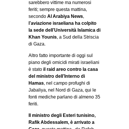
sarebbero vittime ma numerosi
EVENTI
feriti; sempre questa mattina,
secondo
Al Arabiya News
,
in
l’aviazione israeliana ha colpito
la sede dell’Università Islamica di
Fb
Khan Younis
, a Sud della Striscia
di Gaza.
tw
Altro fatto importante di oggi sul
bsky
piano degli omicidi mirati israeliani
è stato
il raid areo contro la casa
ms
del ministro dell’Interno di
Hamas
, nel campo profughi di
SEARCH
Jabaliya, nel Nord di Gaza, qui le
fonti mediche parlano di almeno 35
feriti.
Il ministro degli Esteri tunisino,
Rafik Abdessalem, è arrivato a