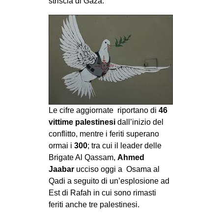
striscia di Gaza.
MILANO
MOBILITAZIONI
SPAZI
SPORT POPOLARE
MOVIMENTI
AMBIENTE
ANTIFASCISMO
Le cifre aggiornate riportano di
46
vittime palestinesi
dall’inizio del
DIRITTO ALL’ABITARE
conflitto, mentre i feriti superano
GENERI
ormai i
300
; tra cui il leader delle
Brigate Al Qassam,
Ahmed
MIGRAZIONI
Jaabar
ucciso oggi a Osama al
PRECARIATO
Qadi a seguito di un’esplosione ad
Est di Rafah in cui sono rimasti
REPRESSIONE
feriti anche tre palestinesi.
STUDENTI