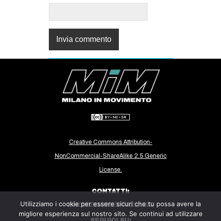
Creative Commons Attribution-
NonCommercial-ShareAlike 2.5 Generic
License.
CONTATTI:
Utilizziamo i cookie per essere sicuri che tu possa avere la
milanoinmovimento@gmail.com
migliore esperienza sul nostro sito. Se continui ad utilizzare
SEGUICI SU: