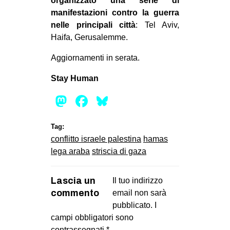
organizzato una serie di
manifestazioni contro la guerra
nelle principali città
: Tel Aviv,
Haifa, Gerusalemme.
Aggiornamenti in serata.
Stay Human
Mastodon
Facebook
Bluesky
Tag:
conflitto israele palestina
hamas
lega araba
striscia di gaza
Lascia un
Il tuo indirizzo
commento
email non sarà
pubblicato.
I
campi obbligatori sono
contrassegnati
*