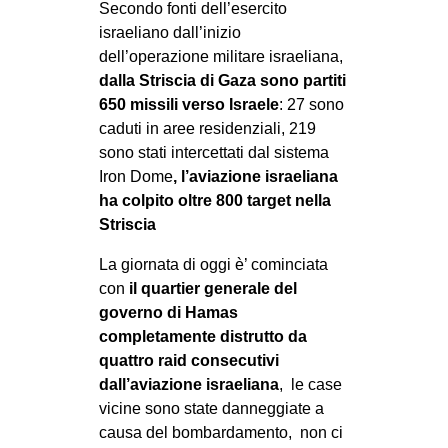
Secondo fonti dell’esercito
CULTURE
israeliano dall’inizio
ARTE
dell’operazione militare israeliana,
dalla Striscia di Gaza sono partiti
CINEMA
650 missili verso Israele
: 27 sono
MANIFESTI
caduti in aree residenziali, 219
sono stati intercettati dal sistema
MUSICA
Iron Dome
, l’aviazione israeliana
RECENSIONI
ha colpito oltre 800 target nella
Striscia
INTERNAZIONALE
La giornata di oggi è’ cominciata
AFRICA
con
il quartier generale del
AMERICHE
governo di Hamas
ESTREMO ORIENTE
completamente distrutto da
quattro raid consecutivi
EUROPA
dall’aviazione israeliana
, le case
MEDIO ORIENTE
vicine sono state danneggiate a
causa del bombardamento, non ci
MONDO