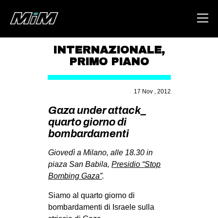
INTERNAZIONALE
,
PRIMO PIANO
HOME
ABOUT
17 Nov , 2012
AREA
Gaza under attack_
quarto giorno di
DEGENERAZIONE
bombardamenti
GAZA FREESTYLE
Giovedì a Milano, alle 18.30 in
CSOA LAMBRETTA
piaza San Babila,
Presidio “Stop
MSM
Bombing Gaza”
.
STUDENTI TSUNAMI
Siamo al quarto giorno di
ZAM
bombardamenti di Israele sulla