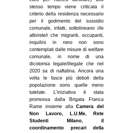
CULTURE
stesso tempo viene criticata il
criterio della residenza necessario
ARTE
per il godimento del sussidio
CINEMA
comunale, infatti, sottolineano i/le
attiviste/i che migranti, occupanti,
MANIFESTI
inquilini in nero non sono
MUSICA
contemplati dalle misure di welfare
RECENSIONI
comunale, in nome di una
dicotomia legale/illegale che nel
INTERNAZIONALE
2020 sa di naftalina. Ancora una
volta le fasce più deboli della
AFRICA
popolazione sono quelle meno
AMERICHE
tutelate. L’iniziativa è stata
ESTREMO ORIENTE
promossa dalla Brigata Franca
Rame insieme alla
Camera del
EUROPA
Non Lavoro, L.U.Me, Rete
MEDIO ORIENTE
Studenti Milano, il
coordinamento precari della
MONDO