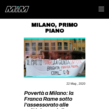
MILANO
,
PRIMO
PIANO
HOME
ABOUT
AREA
DEGENERAZIONE
GAZA FREESTYLE
CSOA LAMBRETTA
22 Mag , 2020
MSM
Povertà a Milano: la
STUDENTI TSUNAMI
Franca Rame sotto
ZAM
l’assessorato alle