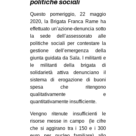
politiche sociali
MILANO
MOBILITAZIONI
Questo pomeriggio, 22 maggio
2020, la Brigata Franca Rame ha
SPAZI
effettuato un’azione-denuncia sotto
SPORT POPOLARE
la sede dell’assessorato alle
politiche sociali per contestare la
MOVIMENTI
gestione dell’emergenza della
AMBIENTE
giunta guidata da Sala. I militanti e
le militanti della brigata di
ANTIFASCISMO
solidarietà attiva denunciano il
DIRITTO ALL’ABITARE
sistema di erogazione di buoni
spesa che ritengono
GENERI
qualitativamente e
MIGRAZIONI
quantitativamente insufficiente.
PRECARIATO
Vengno ritenute insufficienti le
REPRESSIONE
risorse messe in campo (le cifre
che si aggirano tra i 150 e i 300
STUDENTI
euro per nucleo familiare) allo