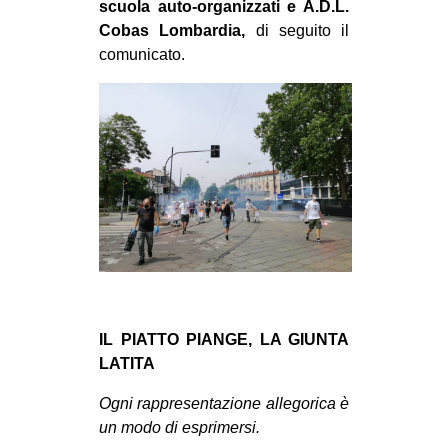
scuola auto-organizzati e A.D.L.
EVENTI
Cobas Lombardia,
di seguito il
comunicato.
in
Fb
tw
bsky
ms
SEARCH
IL PIATTO PIANGE, LA GIUNTA
LATITA
Ogni rappresentazione allegorica è
un modo di esprimersi.