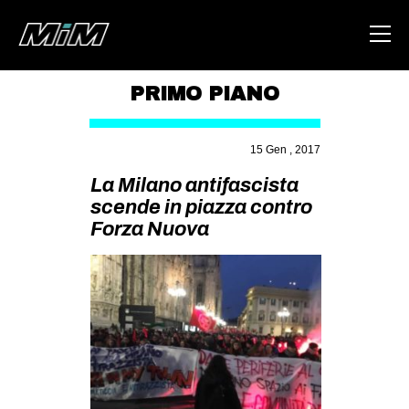
PRIMO PIANO
HOME
15 Gen , 2017
ABOUT
La Milano antifascista
AREA
scende in piazza contro
Forza Nuova
DEGENERAZIONE
GAZA FREESTYLE
CSOA LAMBRETTA
MSM
STUDENTI TSUNAMI
ZAM