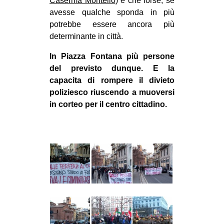
Caserma Montello
) e che forse, se
avesse qualche sponda in più
EVENTI
potrebbe essere ancora più
in
determinante in città.
In Piazza Fontana più persone
Fb
del previsto dunque. E la
capacita di rompere il divieto
tw
poliziesco riuscendo a muoversi
bsky
in corteo per il centro cittadino.
ms
SEARCH