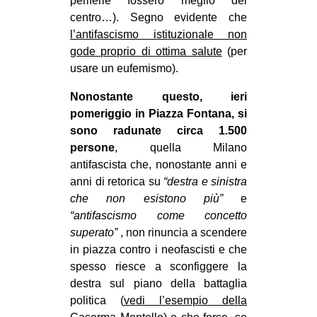
periferie fossero meglio del
CULTURE
centro…). Segno evidente che
l’antifascismo istituzionale non
ARTE
gode proprio di ottima salute
(per
CINEMA
usare un eufemismo).
MANIFESTI
Nonostante questo, ieri
MUSICA
pomeriggio in Piazza Fontana, si
sono radunate circa 1.500
RECENSIONI
persone
, quella Milano
INTERNAZIONALE
antifascista che, nonostante anni e
anni di retorica su
“destra e sinistra
AFRICA
che non esistono più”
e
AMERICHE
“antifascismo come concetto
superato”
, non rinuncia a scendere
ESTREMO ORIENTE
in piazza contro i neofascisti e che
EUROPA
spesso riesce a sconfiggere la
destra sul piano della battaglia
MEDIO ORIENTE
politica (
vedi l’esempio della
MONDO