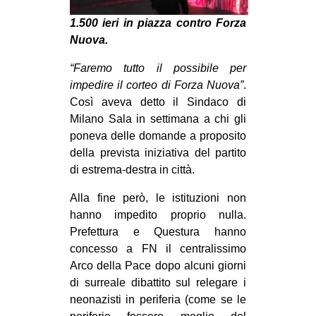
MILANO
1.500 ieri in piazza contro Forza
MOBILITAZIONI
Nuova.
SPAZI
“Faremo tutto il possibile per
SPORT POPOLARE
impedire il corteo di Forza Nuova”
.
Così aveva detto il Sindaco di
MOVIMENTI
Milano Sala in settimana a chi gli
AMBIENTE
poneva delle domande a proposito
della prevista iniziativa del partito
ANTIFASCISMO
di estrema-destra in città.
DIRITTO ALL’ABITARE
Alla fine però, le istituzioni non
GENERI
hanno impedito proprio nulla.
MIGRAZIONI
Prefettura e Questura hanno
concesso a FN il centralissimo
PRECARIATO
Arco della Pace dopo alcuni giorni
REPRESSIONE
di surreale dibattito sul relegare i
neonazisti in periferia (come se le
STUDENTI