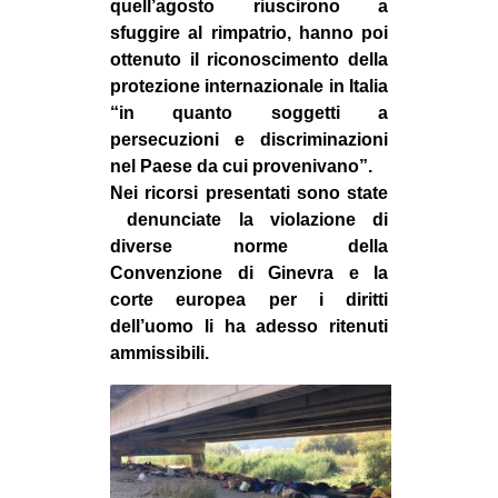
quell’agosto riuscirono a
EVENTI
sfuggire al rimpatrio, hanno poi
ottenuto il riconoscimento della
in
protezione internazionale in Italia
“in quanto soggetti a
Fb
persecuzioni e discriminazioni
nel Paese da cui provenivano”.
tw
Nei ricorsi presentati sono state
denunciate la violazione di
bsky
diverse norme della
Convenzione di Ginevra e la
ms
corte europea per i diritti
dell’uomo li ha adesso ritenuti
SEARCH
ammissibili.