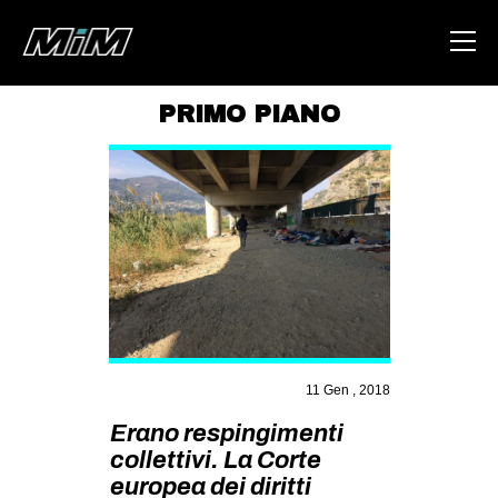
PRIMO PIANO
HOME
ABOUT
AREA
DEGENERAZIONE
GAZA FREESTYLE
CSOA LAMBRETTA
MSM
11 Gen , 2018
STUDENTI TSUNAMI
Erano respingimenti
collettivi. La Corte
ZAM
europea dei diritti