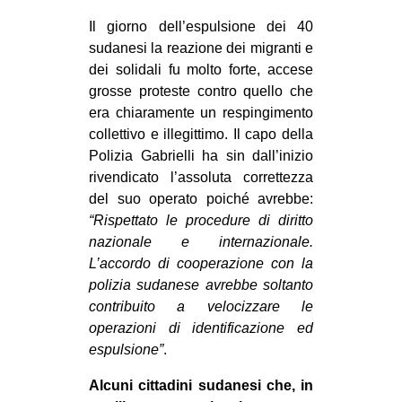
CULTURE
Il giorno dell’espulsione dei 40
sudanesi la reazione dei migranti e
ARTE
dei solidali fu molto forte, accese
CINEMA
grosse proteste contro quello che
MANIFESTI
era chiaramente un respingimento
collettivo e illegittimo. Il capo della
MUSICA
Polizia Gabrielli ha sin dall’inizio
RECENSIONI
rivendicato l’assoluta correttezza
del suo operato poiché avrebbe:
INTERNAZIONALE
“Rispettato le procedure di diritto
AFRICA
nazionale e internazionale.
L’accordo di cooperazione con la
AMERICHE
polizia sudanese avrebbe soltanto
ESTREMO ORIENTE
contribuito a velocizzare le
operazioni di identificazione ed
EUROPA
espulsione”
.
MEDIO ORIENTE
Alcuni cittadini sudanesi che, in
MONDO