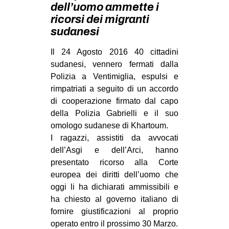
dell’uomo ammette i
MILANO
ricorsi dei migranti
MOBILITAZIONI
sudanesi
SPAZI
Il 24 Agosto 2016 40 cittadini
SPORT POPOLARE
sudanesi, vennero fermati dalla
Polizia a Ventimiglia, espulsi e
MOVIMENTI
rimpatriati a seguito di un accordo
AMBIENTE
di cooperazione firmato dal capo
della Polizia Gabrielli e il suo
ANTIFASCISMO
omologo sudanese di Khartoum.
DIRITTO ALL’ABITARE
I ragazzi, assistiti da avvocati
GENERI
dell’Asgi e dell’Arci, hanno
presentato ricorso alla Corte
MIGRAZIONI
europea dei diritti dell’uomo che
PRECARIATO
oggi li ha dichiarati ammissibili e
ha chiesto al governo italiano di
REPRESSIONE
fornire giustificazioni al proprio
STUDENTI
operato entro il prossimo 30 Marzo.