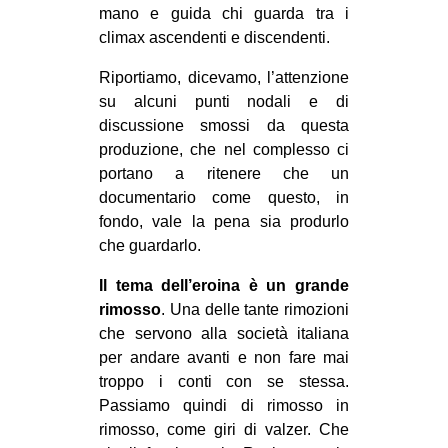
mano e guida chi guarda tra i
CULTURE
climax ascendenti e discendenti.
ARTE
Riportiamo, dicevamo, l’attenzione
CINEMA
su alcuni punti nodali e di
MANIFESTI
discussione smossi da questa
produzione, che nel complesso ci
MUSICA
portano a ritenere che un
RECENSIONI
documentario come questo, in
fondo, vale la pena sia produrlo
INTERNAZIONALE
che guardarlo.
AFRICA
Il tema dell’eroina è un grande
AMERICHE
rimosso
. Una delle tante rimozioni
ESTREMO ORIENTE
che servono alla società italiana
per andare avanti e non fare mai
EUROPA
troppo i conti con se stessa.
MEDIO ORIENTE
Passiamo quindi di rimosso in
rimosso, come giri di valzer. Che
MONDO