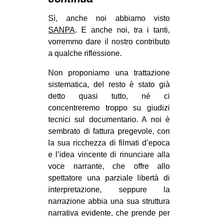
MILANO
Sì, anche noi abbiamo visto
MOBILITAZIONI
SANPA
. E anche noi, tra i tanti,
SPAZI
vorremmo dare il nostro contributo
a qualche riflessione.
SPORT POPOLARE
Non proponiamo una trattazione
MOVIMENTI
sistematica, del resto è stato già
AMBIENTE
detto quasi tutto, né ci
concentreremo troppo su giudizi
ANTIFASCISMO
tecnici sul documentario. A noi è
DIRITTO ALL’ABITARE
sembrato di fattura pregevole, con
GENERI
la sua ricchezza di filmati d’epoca
e l’idea vincente di rinunciare alla
MIGRAZIONI
voce narrante, che offre allo
PRECARIATO
spettatore una parziale libertà di
interpretazione, seppure la
REPRESSIONE
narrazione abbia una sua struttura
STUDENTI
narrativa evidente, che prende per