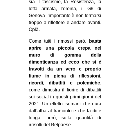
sia il fascismo, la Resistenza, la
EVENTI
lotta armata, l’eroina, il G8 di
Genova l’importante è non fermarsi
in
troppo a riflettere e andare avanti.
Oplà.
Fb
Come tutti i rimossi però,
basta
tw
aprire una piccola crepa nel
muro di gomma della
bsky
dimenticanza ed ecco che si è
travolti da un vero e proprio
ms
fiume in piena di riflessioni,
ricordi, dibattiti e polemiche
,
SEARCH
come dimostra il fiorire di dibattiti
sui social in questi primi giorni del
2021. Un effetto tsumani che dura
dall’alba al tramonto e che la dice
lunga, però, sulla quantità di
irrisolti del Belpaese.