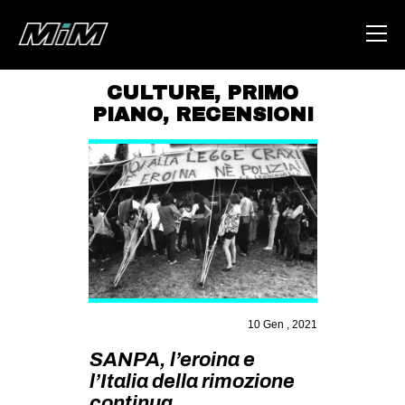
CULTURE
,
PRIMO
PIANO
,
RECENSIONI
HOME
ABOUT
AREA
DEGENERAZIONE
GAZA FREESTYLE
CSOA LAMBRETTA
MSM
10 Gen , 2021
STUDENTI TSUNAMI
SANPA, l’eroina e
l’Italia della rimozione
ZAM
continua