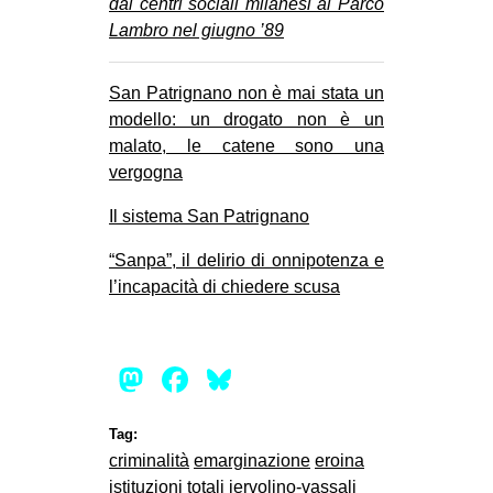
dai centri sociali milanesi al Parco
Lambro nel giugno ’89
San Patrignano non è mai stata un
modello: un drogato non è un
malato, le catene sono una
vergogna
Il sistema San Patrignano
“Sanpa”, il delirio di onnipotenza e
l’incapacità di chiedere scusa
Mastodon
Facebook
Bluesky
Tag:
criminalità
emarginazione
eroina
istituzioni totali
jervolino-vassali