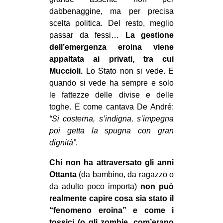
dabbenaggine, ma per precisa
scelta politica. Del resto, meglio
passar da fessi…
La gestione
dell’emergenza eroina viene
appaltata ai privati, tra cui
Muccioli.
Lo Stato non si vede. E
quando si vede ha sempre e solo
le fattezze delle divise e delle
toghe. E come cantava De André:
“Si costerna, s’indigna, s’impegna
poi getta la spugna con gran
dignità”
.
Chi non ha attraversato gli anni
Ottanta
(da bambino, da ragazzo o
da adulto poco importa)
non può
realmente capire cosa sia stato il
“fenomeno eroina” e come i
tossici (o gli zombie, com’erano