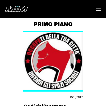
PRIMO PIANO
HOME
ABOUT
AREA
DEGENERAZIONE
GAZA FREESTYLE
CSOA LAMBRETTA
MSM
STUDENTI TSUNAMI
3 Dic , 2012
ZAM