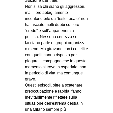
Stazione Centrale.
CULTURE
Non si sa chi siano gli aggressori,
ma il loro abbigliamento
ARTE
inconfondibile da “teste rasate” non
CINEMA
ha lasciato molti dubbi sul loro
“credo” e sull’appartenenza
MANIFESTI
politica. Nessuna certezza se
MUSICA
facciano parte di gruppi organizzati
RECENSIONI
o meno. Ma giravano con i coltelli e
con quelli hanno risposto per
INTERNAZIONALE
piegare il compagno che in questo
momento si trova in ospedale, non
AFRICA
in pericolo di vita, ma comunque
AMERICHE
grave.
ESTREMO ORIENTE
Questi episodi, oltre a scatenare
preoccupazione e rabbia, fanno
EUROPA
inevitabilmente riflettere sulla
MEDIO ORIENTE
situazione dell’estrema destra in
una Milano sempre più
MONDO