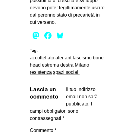
possibilità di crescita e sviluppo
devono poter legittimamente uscire
dal perenne stato di precarietà in
cui versano.
Mastodon
Facebook
Bluesky
Tag:
accoltellato
aler
antifascismo
bone
head
estrema destra
Milano
resistenza
spazi sociali
Lascia un
Il tuo indirizzo
commento
email non sarà
pubblicato.
I
campi obbligatori sono
contrassegnati
*
Commento
*