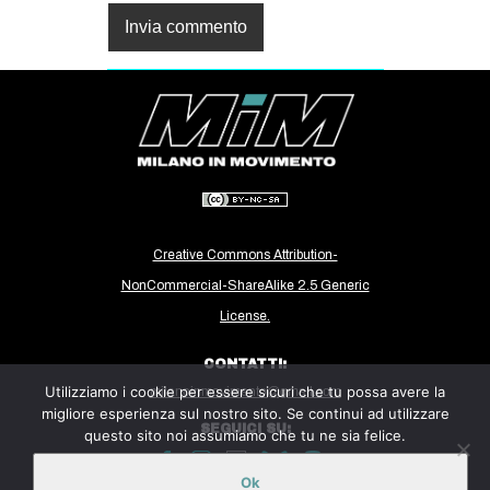
Creative Commons Attribution-
NonCommercial-ShareAlike 2.5 Generic
License.
CONTATTI:
Utilizziamo i cookie per essere sicuri che tu possa avere la
milanoinmovimento@gmail.com
migliore esperienza sul nostro sito. Se continui ad utilizzare
SEGUICI SU:
questo sito noi assumiamo che tu ne sia felice.
Ok