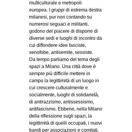
multiculturale e metropoli
EVENTI
europea. I gruppi di estrema destra
milanesi, pur non contando su
in
numerosi seguaci e militanti,
godono del piacere di disporre di
Fb
diverse sedi e luoghi di incontro da
cui diffondere idee fasciste,
tw
xenofobe, antisemite, sessiste.
Da tempo parliamo del tema degli
bsky
spazi a Milano. Una città dove è
sempre più difficile mettere in
ms
campo la legittimità di un luogo in
SEARCH
cui crescere culturalmente e
socialmente, luoghi di solidarietà,
di antirazzismo, antissessismo,
antifascismo. Ebbene, nella Milano
della riflessione sugli spazi, la
legittimità di quelli occupati, i nuovi
bandi per associazioni e comitati,