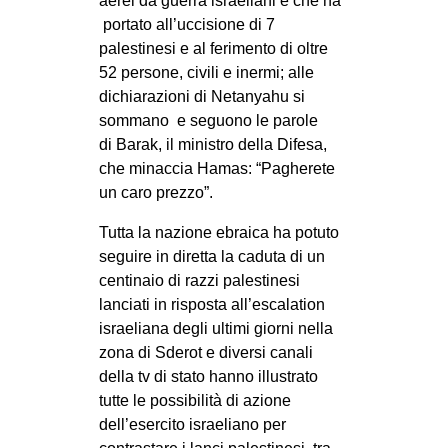
aerei da guerra israeliani e che ha
CULTURE
portato all’uccisione di 7
palestinesi e al ferimento di oltre
ARTE
52 persone, civili e inermi; alle
CINEMA
dichiarazioni di Netanyahu si
sommano e seguono le parole
MANIFESTI
di Barak, il ministro della Difesa,
MUSICA
che minaccia Hamas: “Pagherete
RECENSIONI
un caro prezzo”.
INTERNAZIONALE
Tutta la nazione ebraica ha potuto
seguire in diretta la caduta di un
AFRICA
centinaio di razzi palestinesi
AMERICHE
lanciati in risposta all’escalation
israeliana degli ultimi giorni nella
ESTREMO ORIENTE
zona di Sderot e diversi canali
EUROPA
della tv di stato hanno illustrato
tutte le possibilità di azione
MEDIO ORIENTE
dell’esercito israeliano per
MONDO