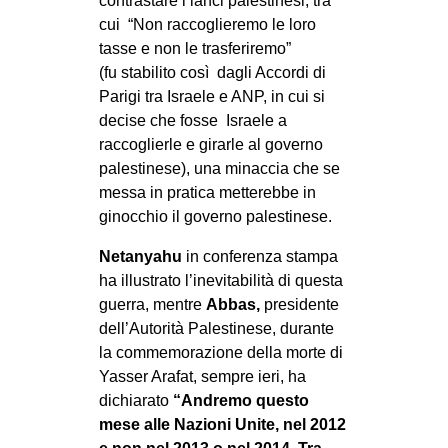
contrastare i lanci palestinesi, tra
cui “Non raccoglieremo le loro
EVENTI
tasse e non le trasferiremo”
in
(fu stabilito così dagli Accordi di
Parigi tra Israele e ANP, in cui si
Fb
decise che fosse Israele a
raccoglierle e girarle al governo
tw
palestinese), una minaccia che se
messa in pratica metterebbe in
bsky
ginocchio il governo palestinese.
ms
Netanyahu
in conferenza stampa
ha illustrato l’inevitabilità di questa
SEARCH
guerra, mentre
Abbas,
presidente
dell’Autorità Palestinese, durante
la commemorazione della morte di
Yasser Arafat, sempre ieri, ha
dichiarato
“Andremo questo
mese alle Nazioni Unite, nel 2012