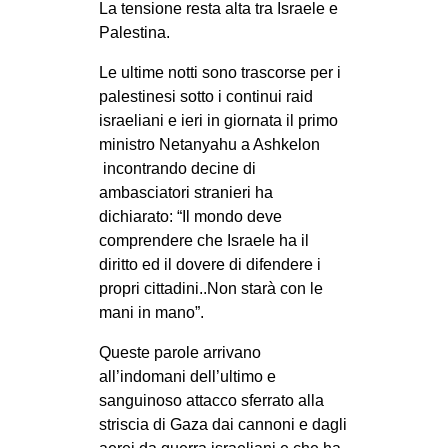
La tensione resta alta tra Israele e
MILANO
Palestina.
MOBILITAZIONI
Le ultime notti sono trascorse per i
SPAZI
palestinesi sotto i continui raid
SPORT POPOLARE
israeliani e ieri in giornata il primo
ministro Netanyahu a Ashkelon
MOVIMENTI
incontrando decine di
AMBIENTE
ambasciatori stranieri ha
dichiarato: “Il mondo deve
ANTIFASCISMO
comprendere che Israele ha il
DIRITTO ALL’ABITARE
diritto ed il dovere di difendere i
propri cittadini..Non starà con le
GENERI
mani in mano”.
MIGRAZIONI
Queste parole arrivano
PRECARIATO
all’indomani dell’ultimo e
REPRESSIONE
sanguinoso attacco sferrato alla
striscia di Gaza dai cannoni e dagli
STUDENTI