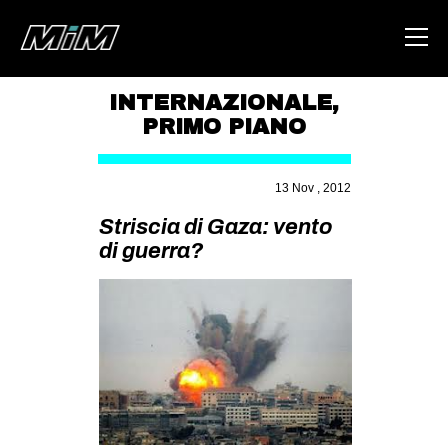
INTERNAZIONALE
,
PRIMO PIANO
HOME
ABOUT
13 Nov , 2012
AREA
Striscia di Gaza: vento
di guerra?
DEGENERAZIONE
GAZA FREESTYLE
CSOA LAMBRETTA
MSM
STUDENTI TSUNAMI
ZAM