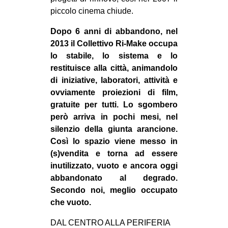
piccolo cinema chiude.
EVENTI
Dopo 6 anni di abbandono, nel
in
2013 il Collettivo Ri-Make occupa
lo stabile, lo sistema e lo
Fb
restituisce alla città, animandolo
di iniziative, laboratori, attività e
tw
ovviamente proiezioni di film,
gratuite per tutti. Lo sgombero
bsky
però arriva in pochi mesi, nel
ms
silenzio della giunta arancione.
Così lo spazio viene messo in
SEARCH
(s)vendita e torna ad essere
inutilizzato, vuoto e ancora oggi
abbandonato al degrado.
Secondo noi, meglio occupato
che vuoto.
DAL CENTRO ALLA PERIFERIA