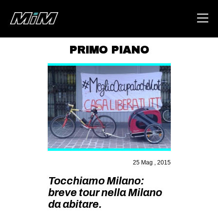
PRIMO PIANO
HOME
ABOUT
AREA
DEGENERAZIONE
GAZA FREESTYLE
CSOA LAMBRETTA
25 Mag , 2015
MSM
Tocchiamo Milano:
STUDENTI TSUNAMI
breve tour nella Milano
da abitare.
ZAM