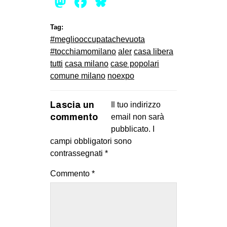
Mastodon
Facebook
Bluesky
Tag:
#megliooccupatachevuota
#‎tocchiamomilano
aler
casa libera
tutti
casa milano
case popolari
comune milano
noexpo
Lascia un
Il tuo indirizzo
commento
email non sarà
pubblicato.
I
campi obbligatori sono
contrassegnati
*
Commento
*