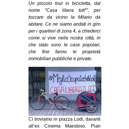
MILANO
Un piccolo tour in bicicletta, dal
nome “Casa libera tutt*”, per
MOBILITAZIONI
toccare da vicino la Milano da
SPAZI
abitare. Ce ne siamo andati in giro
per i quartieri di zona 4, a chiederci
SPORT POPOLARE
come si vive nella nostra città, in
MOVIMENTI
che stato sono le case popolari,
che fine fanno le proprietà
AMBIENTE
immobiliari pubbliche e private.
ANTIFASCISMO
DIRITTO ALL’ABITARE
GENERI
MIGRAZIONI
PRECARIATO
REPRESSIONE
Ci troviamo in piazza Lodi, davanti
STUDENTI
all’ex Cinema Maestoso. Pian