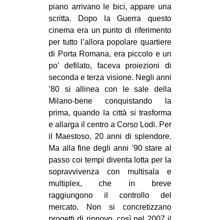
piano arrivano le bici, appare una
CULTURE
scritta. Dopo la Guerra questo
ARTE
cinema era un punto di riferimento
per tutto l’allora popolare quartiere
CINEMA
di Porta Romana, era piccolo e un
MANIFESTI
po’ defilato, faceva proiezioni di
MUSICA
seconda e terza visione. Negli anni
’80 si allinea con le sale della
RECENSIONI
Milano-bene conquistando la
prima, quando la città si trasforma
INTERNAZIONALE
e allarga il centro a Corso Lodi. Per
AFRICA
il Maestoso, 20 anni di splendore.
AMERICHE
Ma alla fine degli anni ’90 stare al
passo coi tempi diventa lotta per la
ESTREMO ORIENTE
sopravvivenza con multisala e
EUROPA
multiplex, che in breve
raggiungono il controllo del
MEDIO ORIENTE
mercato. Non si concretizzano
MONDO
progetti di rinnovo, così nel 2007 il