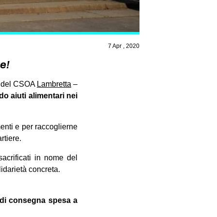
7 Apr , 2020
e!
ti del CSOA
Lambretta
–
 aiuti alimentari nei
enti e per raccoglierne
rtiere.
sacrificati in nome del
lidarietà concreta.
io di consegna spesa a