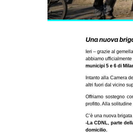
Una nuova briga
Ieri – grazie al geme
abbiamo ufficialment
municipi 5 e 6 di Mila
Intanto alla Camera de
altri fuori dal vicino
Offriamo sostegno conc
profitto. Alla solitudin
C’è una nuova brigata i
-La CDNL, parte dell
domicilio.