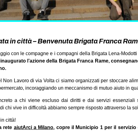
ta in città – Benvenuta Brigata Franca Ram
llaggio con le compagne e i compagni della Brigata Lena-Modot
e
inaugurato l’azione della Brigata Franca Rame, consegnando
no.
l Non Lavoro di via Volta ci siamo organizzati per stoccare alim
 supermercato, incoraggiando un meccanismo di mutuo aiuto in qua
reto a chi viene escluso dai diritti e dai servizi essenziali 
e di chi vive in difficoltà abbiamo sempre risposto attraverso la so
n città!
a rete
aiutArci a Milano
, copre il Municipio 1 per il serviz