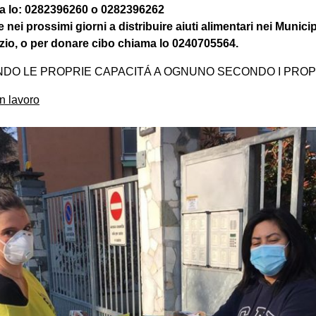
ma lo: 0282396260 o 0282396262
nei prossimi giorni a distribuire aiuti alimentari nei Municipi
vizio, o per donare cibo chiama lo 0240705564.
DO LE PROPRIE CAPACITÁ A OGNUNO SECONDO I PROPR
n lavoro