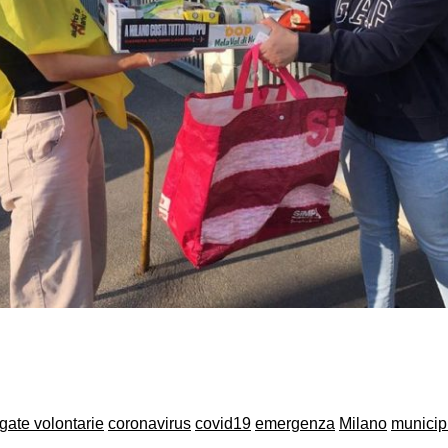
on
book
uesky
igate volontarie
coronavirus
covid19
emergenza
Milano
municip