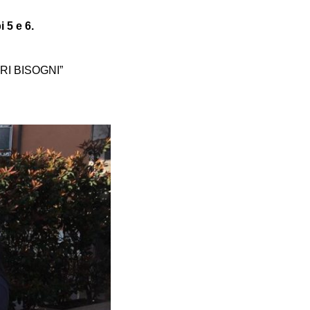
 5 e 6.
I BISOGNI”