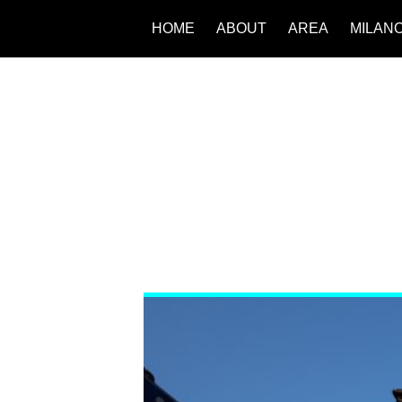
HOME
ABOUT
AREA
MILAN