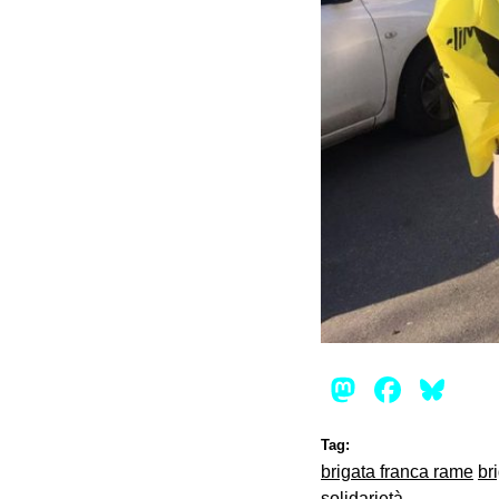
Mastod
Face
Bl
Tag:
brigata franca rame
br
solidarietà