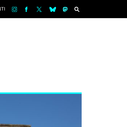
in
Fb
tw
bsky
ms
SEARCH
TI