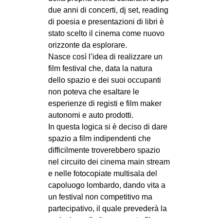
CULTURE
due anni di concerti, dj set, reading
di poesia e presentazioni di libri è
ARTE
stato scelto il cinema come nuovo
CINEMA
orizzonte da esplorare.
Nasce così l’idea di realizzare un
MANIFESTI
film festival che, data la natura
MUSICA
dello spazio e dei suoi occupanti
non poteva che esaltare le
RECENSIONI
esperienze di registi e film maker
INTERNAZIONALE
autonomi e auto prodotti.
In questa logica si è deciso di dare
AFRICA
spazio a film indipendenti che
AMERICHE
difficilmente troverebbero spazio
nel circuito dei cinema main stream
ESTREMO ORIENTE
e nelle fotocopiate multisala del
EUROPA
capoluogo lombardo, dando vita a
MEDIO ORIENTE
un festival non competitivo ma
partecipativo, il quale prevederà la
MONDO