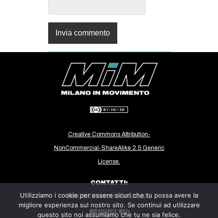
Creative Commons Attribution-
NonCommercial-ShareAlike 2.5 Generic
License.
CONTATTI:
Utilizziamo i cookie per essere sicuri che tu possa avere la
milanoinmovimento@gmail.com
migliore esperienza sul nostro sito. Se continui ad utilizzare
SEGUICI SU:
questo sito noi assumiamo che tu ne sia felice.