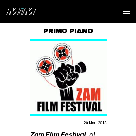
PRIMO PIANO
HOME
ABOUT
AREA
DEGENERAZIONE
GAZA FREESTYLE
CSOA LAMBRETTA
MSM
STUDENTI TSUNAMI
20 Mar , 2013
ZAM
Zam Film Festival, ci