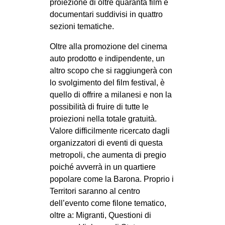
proiezione di oltre quaranta film e
EVENTI
documentari suddivisi in quattro
sezioni tematiche.
in
Oltre alla promozione del cinema
auto prodotto e indipendente, un
Fb
altro scopo che si raggiungerà con
tw
lo svolgimento del film festival, è
quello di offrire a milanesi e non la
bsky
possibilità di fruire di tutte le
proiezioni nella totale gratuità.
ms
Valore difficilmente ricercato dagli
organizzatori di eventi di questa
SEARCH
metropoli, che aumenta di pregio
poiché avverrà in un quartiere
popolare come la Barona. Proprio i
Territori saranno al centro
dell’evento come filone tematico,
oltre a: Migranti, Questioni di