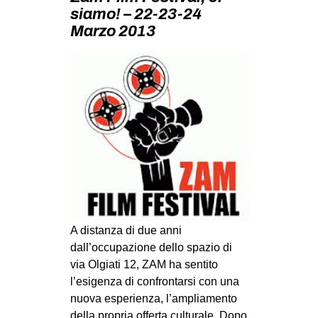
MILANO
siamo! – 22-23-24
Marzo 2013
MOBILITAZIONI
SPAZI
SPORT POPOLARE
MOVIMENTI
AMBIENTE
ANTIFASCISMO
DIRITTO ALL’ABITARE
GENERI
A distanza di due anni
MIGRAZIONI
dall’occupazione dello spazio di
PRECARIATO
via Olgiati 12, ZAM ha sentito
REPRESSIONE
l’esigenza di confrontarsi con una
nuova esperienza, l’ampliamento
STUDENTI
della propria offerta culturale. Dopo